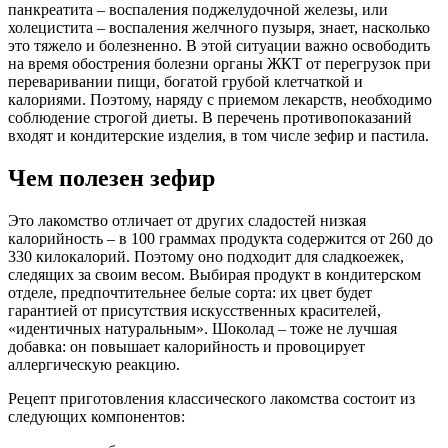
панкреатита – воспаления поджелудочной железы, или
холецистита – воспаления желчного пузыря, знает, насколько
это тяжело и болезненно. В этой ситуации важно освободить
на время обострения болезни органы ЖКТ от перегрузок при
переваривании пищи, богатой грубой клетчаткой и
калориями. Поэтому, наряду с приемом лекарств, необходимо
соблюдение строгой диеты. В перечень противопоказаний
входят и кондитерские изделия, в том числе зефир и пастила.
Чем полезен зефир
Это лакомство отличает от других сладостей низкая
калорийность – в 100 граммах продукта содержится от 260 до
330 килокалорий. Поэтому оно подходит для сладкоежек,
следящих за своим весом. Выбирая продукт в кондитерском
отделе, предпочтительнее белые сорта: их цвет будет
гарантией от присутствия искусственных красителей,
«идентичных натуральным». Шоколад – тоже не лучшая
добавка: он повышает калорийность и провоцирует
аллергическую реакцию.
Рецепт приготовления классического лакомства состоит из
следующих компонентов: