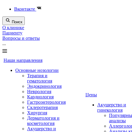
Вконтакте
Поиск
О клинике
Пациенту
Вопросы и ответы
...
Наши направления
Основные нозологии
Терапия и
гематология
Эндокринология
Неврология
Цены
Кардиология
Гастроэнтерология
Акушерство и
Склеротерапия
гинекология
Хирургия
Популярны
Дерматология и
анализы
косметология
Аллерголо
Акушерство и
Анализы к