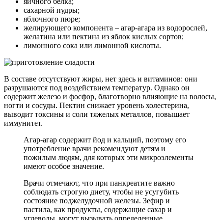
яичного белка;
сахарной пудры;
яблочного пюре;
желирующего компонента – агар-агара из водорослей,
желатина или пектина из яблок кислых сортов;
лимонного сока или лимонной кислоты.
В составе отсутствуют жиры, нет здесь и витаминов: они
разрушаются под воздействием температур. Однако он
содержит железо и фосфор, благотворно влияющие на волосы,
ногти и сосуды. Пектин снижает уровень холестерина,
выводит токсины и соли тяжелых металлов, повышает
иммунитет.
Агар-агар содержит йод и кальций, поэтому его
употребление врачи рекомендуют детям и
пожилым людям, для которых эти микроэлементы
имеют особое значение.
Врачи отмечают, что при панкреатите важно
соблюдать строгую диету, чтобы не усугубить
состояние поджелудочной железы. Зефир и
пастила, как продукты, содержащие сахар и
углеводы, могут вызывать определенные