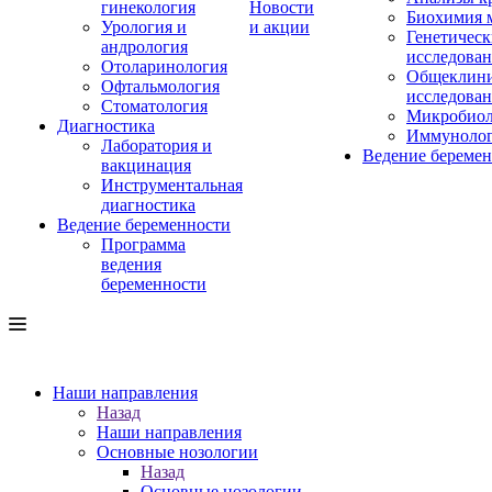
гинекология
Новости
Биохимия 
Урология и
и акции
Генетическ
андрология
исследова
Отоларинология
Общеклини
Офтальмология
исследова
Стоматология
Микробиол
Диагностика
Иммуноло
Лаборатория и
Ведение береме
вакцинация
Инструментальная
диагностика
Ведение беременности
Программа
ведения
беременности
Наши направления
Назад
Наши направления
Основные нозологии
Назад
Основные нозологии