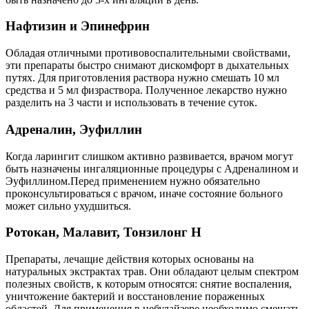
Нафтизин и Эпинефрин
Обладая отличными противовоспалительными свойствами,
эти препараты быстро снимают дискомфорт в дыхательных
путях. Для приготовления раствора нужно смешать 10 мл
средства и 5 мл физраствора. Полученное лекарство нужно
разделить на 3 части и использовать в течение суток.
Адреналин, Эуфиллин
Когда ларингит слишком активно развивается, врачом могут
быть назначены ингаляционные процедуры с Адреналином и
Эуфиллином.Перед применением нужно обязательно
проконсультироваться с врачом, иначе состояние больного
может сильно ухудшиться.
Ротокан, Малавит, Тонзилонг Н
Препараты, лечащие действия которых основаны на
натуральных экстрактах трав. Они обладают целым спектром
полезных свойств, к которым относятся: снятие воспаления,
уничтожение бактерий и восстановление пораженных
областей. Для применения в небулайзере необходимо смешать