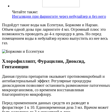
Читайте также:
Ингаляции при фарингите через небулайзер и без него
Подойдут такие воды как Есентуки, Боржоми и Нарзан.
Объем одной дозы при ларингите 4 мл. Огромный плюс это
возможность проводить до 4-х процедур в день. Но перед
помещением воды в небулайзер нужно выпустить из нее весь
газ.
Хлорофиллипт, Фурацилин, Диоксид,
Гентамицин
Данная группа препаратов оказывает противомикробный и
антибактериальный эффект. Регулярные процедуры
диоксидином позволяют остановить размножение патогенных
микроорганизмов, со временем восстанавливая
благоприятную микрофлору.
Перед применением данных средств их разводят в
физрастворе 1 к 10. Единовременная доза 3 мл. Врачом может
быть назначено до 3-х ингаляций в день.