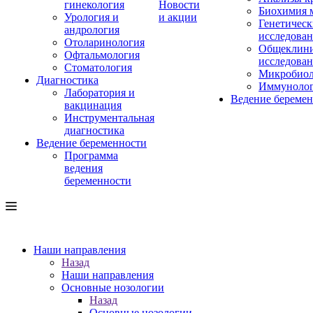
гинекология
Новости
Биохимия 
Урология и
и акции
Генетическ
андрология
исследова
Отоларинология
Общеклини
Офтальмология
исследова
Стоматология
Микробиол
Диагностика
Иммуноло
Лаборатория и
Ведение береме
вакцинация
Инструментальная
диагностика
Ведение беременности
Программа
ведения
беременности
Наши направления
Назад
Наши направления
Основные нозологии
Назад
Основные нозологии