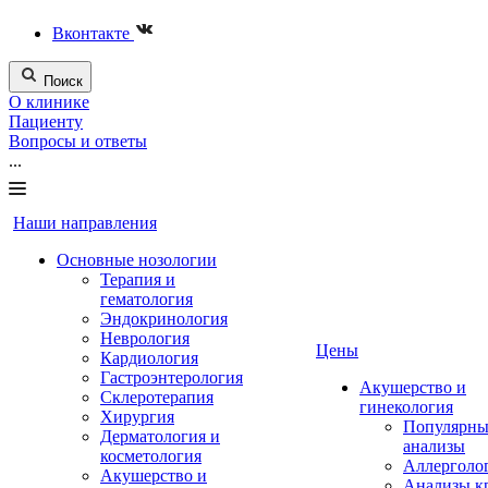
Вконтакте
Поиск
О клинике
Пациенту
Вопросы и ответы
...
Наши направления
Основные нозологии
Терапия и
гематология
Эндокринология
Неврология
Цены
Кардиология
Гастроэнтерология
Акушерство и
Склеротерапия
гинекология
Хирургия
Популярны
Дерматология и
анализы
косметология
Аллерголо
Акушерство и
Анализы к