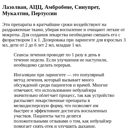
Лазолван, АЦЦ, Амбробене, Синупрет,
Мукалтин, Пертуссин
Эти препараты в кратчайшие сроки воздействуют на
раздраженные ткани, убирая воспаление и очищают легкие от
мокроты. Для создания лекарства необходимо смешать его с
физраствором 1 к 1. Дозировака при ларингите для взрослых 3
мл, дети от 2 до 6 лет 2 мл, младше 1 мл.
Сеансы лечения проводят по 1 разу в день в
течение недели. Если улучшения не наступили,
необходимо сделать перерыв.
Ингаляции при ларингите — это популярный
метод лечения, который вызывает много
обсуждений среди пациентов и врачей. Многие
отмечают, что использование небулайзера
значительно облегчает процесс, так как устройство
распыляет лекарственные препараты в
мелкодисперсную форму, что позволяет им
быстрее и эффективнее достигать воспаленных
участков. Пациенты часто делятся
положительными отзывами о том, как небулайзер
помогает снять отек и улучшить дыхание.