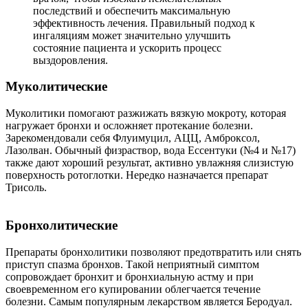
последствий и обеспечить максимальную
эффективность лечения. Правильный подход к
ингаляциям может значительно улучшить
состояние пациента и ускорить процесс
выздоровления.
Муколитические
Муколитики помогают разжижать вязкую мокроту, которая
нагружает бронхи и осложняет протекание болезни.
Зарекомендовали себя Флуимуцил, АЦЦ, Амброксол,
Лазолван. Обычный физраствор, вода Ессентуки (№4 и №17)
также дают хороший результат, активно увлажняя слизистую
поверхность ротоглотки. Нередко назначается препарат
Трисоль.
Бронхолитические
Препараты бронхолитики позволяют предотвратить или снять
приступ спазма бронхов. Такой неприятный симптом
сопровождает бронхит и бронхиальную астму и при
своевременном его купировании облегчается течение
болезни. Самым популярным лекарством является Беродуал.