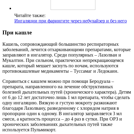
Читайте также:
Ингаляции при фарингите через небулайзер и без него
При кашле
Кашель, сопровождающий большинство респираторных
заболеваний, лечится отхаркивающими препаратами, которые
заправляют в ингалятор. Среди популярных – Лазолван и
Мукалтин. При сильном, практически непрекращающемся
кашле, который мешает заснуть по ночам, используются
противокашлевые медикаменты – Туссамаг и Ледокаин.
Справиться с кашлем можно при помощи Беродуала –
препарата, направленного на лечение обструктивных
болезней дыхательных путей (хронического характера). Детям
от 6 до 12 лет достаточно лишь 1 мл препарата, чтобы сделать
одну ингаляцию. Вязкую и густую мокроту разжижают
благодаря Лазолвану, разведенному с хлоридом натрия в
пропорции один к одному. В ингалятор заправляется 3 мл
смеси, а кратность процесса – до 4 раз в сутки. При ОРЗ и
хронических заболеваниях дыхательных путей также
используется Пульмикорт.