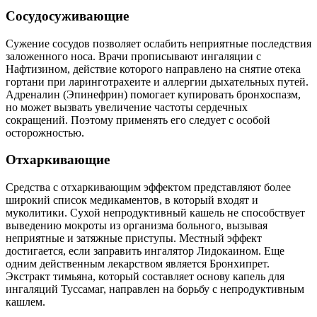
Сосудосуживающие
Сужение сосудов позволяет ослабить неприятные последствия
заложенного носа. Врачи прописывают ингаляции с
Нафтизином, действие которого направлено на снятие отека
гортани при ларинготрахеите и аллергии дыхательных путей.
Адреналин (Эпинефрин) помогает купировать бронхоспазм,
но может вызвать увеличение частоты сердечных
сокращений. Поэтому применять его следует с особой
осторожностью.
Отхаркивающие
Средства с отхаркивающим эффектом представляют более
широкий список медикаментов, в который входят и
муколитики. Сухой непродуктивный кашель не способствует
выведению мокроты из организма больного, вызывая
неприятные и затяжные приступы. Местный эффект
достигается, если заправить ингалятор Лидокаином. Еще
одним действенным лекарством является Бронхипрет.
Экстракт тимьяна, который составляет основу капель для
ингаляций Туссамаг, направлен на борьбу с непродуктивным
кашлем.