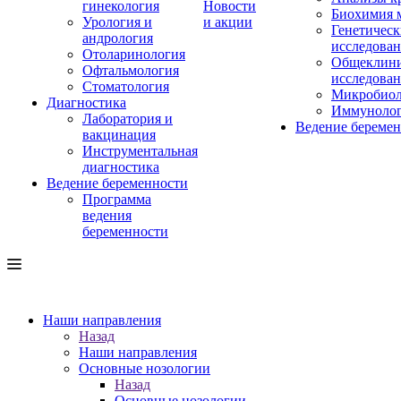
гинекология
Новости
Биохимия 
Урология и
и акции
Генетическ
андрология
исследова
Отоларинология
Общеклини
Офтальмология
исследова
Стоматология
Микробиол
Диагностика
Иммуноло
Лаборатория и
Ведение береме
вакцинация
Инструментальная
диагностика
Ведение беременности
Программа
ведения
беременности
Наши направления
Назад
Наши направления
Основные нозологии
Назад
Основные нозологии