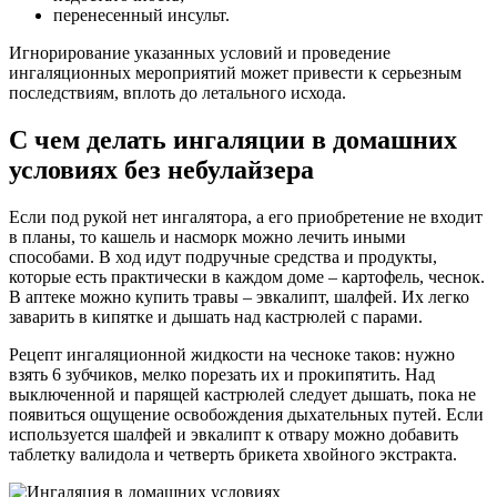
перенесенный инсульт.
Игнорирование указанных условий и проведение
ингаляционных мероприятий может привести к серьезным
последствиям, вплоть до летального исхода.
С чем делать ингаляции в домашних
условиях без небулайзера
Если под рукой нет ингалятора, а его приобретение не входит
в планы, то кашель и насморк можно лечить иными
способами. В ход идут подручные средства и продукты,
которые есть практически в каждом доме – картофель, чеснок.
В аптеке можно купить травы – эвкалипт, шалфей. Их легко
заварить в кипятке и дышать над кастрюлей с парами.
Рецепт ингаляционной жидкости на чесноке таков: нужно
взять 6 зубчиков, мелко порезать их и прокипятить. Над
выключенной и парящей кастрюлей следует дышать, пока не
появиться ощущение освобождения дыхательных путей. Если
используется шалфей и эвкалипт к отвару можно добавить
таблетку валидола и четверть брикета хвойного экстракта.