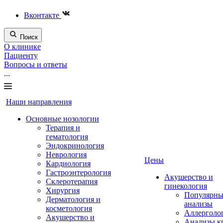
Вконтакте
Поиск
О клинике
Пациенту
Вопросы и ответы
...
Наши направления
Основные нозологии
Терапия и
гематология
Эндокринология
Неврология
Цены
Кардиология
Гастроэнтерология
Акушерство и
Склеротерапия
гинекология
Хирургия
Популярны
Дерматология и
анализы
косметология
Аллерголо
Акушерство и
Анализы к