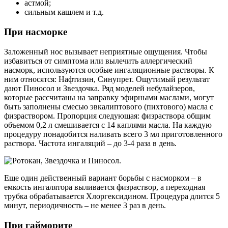
астмой;
сильным кашлем и т.д.
При насморке
Заложенный нос вызывает неприятные ощущения. Чтобы
избавиться от симптома или вылечить аллергический
насморк, используются особые ингаляционные растворы. К
ним относятся: Нафтизин, Синупрет. Ощутимый результат
дают Пиносол и Звездочка. Ряд моделей небулайзеров,
которые рассчитаны на заправку эфирными маслами, могут
быть заполнены смесью эвкалиптового (пихтового) масла с
физраствором. Пропорция следующая: физраствора общим
объемом 0,2 л смешивается с 14 каплями масла. На каждую
процедуру понадобится наливать всего 3 мл приготовленного
раствора. Частота ингаляций – до 3-4 раза в день.
Еще один действенный вариант борьбы с насморком – в
емкость ингалятора выливается физраствор, а переходная
трубка обрабатывается Хлоргексидином. Процедура длится 5
минут, периодичность – не менее 3 раз в день.
При гайморите