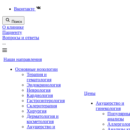
Вконтакте
Поиск
О клинике
Пациенту
Вопросы и ответы
...
Наши направления
Основные нозологии
Терапия и
гематология
Эндокринология
Неврология
Цены
Кардиология
Гастроэнтерология
Акушерство и
Склеротерапия
гинекология
Хирургия
Популярны
Дерматология и
анализы
косметология
Аллерголо
Акушерство и
Анализы к