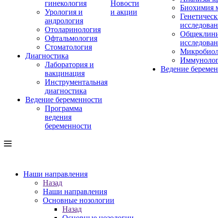
гинекология
Новости
Биохимия 
Урология и
и акции
Генетическ
андрология
исследова
Отоларинология
Общеклини
Офтальмология
исследова
Стоматология
Микробиол
Диагностика
Иммуноло
Лаборатория и
Ведение береме
вакцинация
Инструментальная
диагностика
Ведение беременности
Программа
ведения
беременности
Наши направления
Назад
Наши направления
Основные нозологии
Назад
Основные нозологии