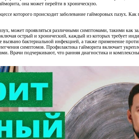
айморита, она может перейти в хроническую.
ессе которого происходит заболевание гайморовых пазух. Как п
азух, может проявляться различными симптомами, такими как зал
, включая острый и хронический, каждый из которых требует ин
е вызвано бактериальной инфекцией, а также применение прот
блегчения симптомов. Профилактика гайморита включает укрепл
нами. Врачи подчеркивают, что ранняя диагностика и комплекс