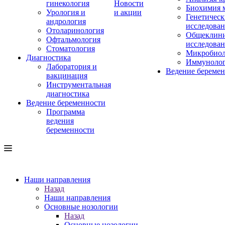
гинекология
Новости
Биохимия 
Урология и
и акции
Генетическ
андрология
исследова
Отоларинология
Общеклини
Офтальмология
исследова
Стоматология
Микробиол
Диагностика
Иммуноло
Лаборатория и
Ведение береме
вакцинация
Инструментальная
диагностика
Ведение беременности
Программа
ведения
беременности
Наши направления
Назад
Наши направления
Основные нозологии
Назад
Основные нозологии