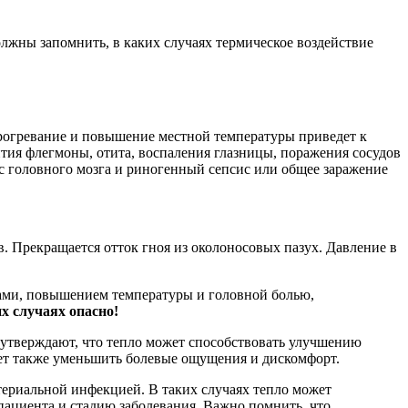
лжны запомнить, в каких случаях термическое воздействие
прогревание и повышение местной температуры приведет к
ития флегмоны, отита, воспаления глазницы, поражения сосудов
с головного мозга и риногенный сепсис или общее заражение
. Прекращается отток гноя из околоносовых пазух. Давление в
ами, повышением температуры и головной болью,
х случаях опасно!
 утверждают, что тепло может способствовать улучшению
жет также уменьшить болевые ощущения и дискомфорт.
териальной инфекцией. В таких случаях тепло может
ациента и стадию заболевания. Важно помнить, что