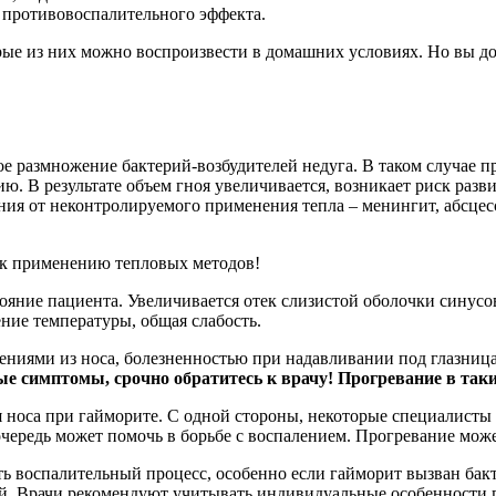
 противовоспалительного эффекта.
рые из них можно воспроизвести в домашних условиях. Но вы до
ое размножение бактерий-возбудителей недуга. В таком случае 
. В результате объем гноя увеличивается, возникает риск разв
ия от неконтролируемого применения тепла – менингит, абсцес
 к применению тепловых методов!
яние пациента. Увеличивается отек слизистой оболочки синусов
ние температуры, общая слабость.
ниями из носа, болезненностью при надавливании под глазниц
ые симптомы, срочно обратитесь к врачу! Прогревание в таки
 носа при гайморите. С одной стороны, некоторые специалисты
очередь может помочь в борьбе с воспалением. Прогревание мо
ить воспалительный процесс, особенно если гайморит вызван бак
ий. Врачи рекомендуют учитывать индивидуальные особенности п