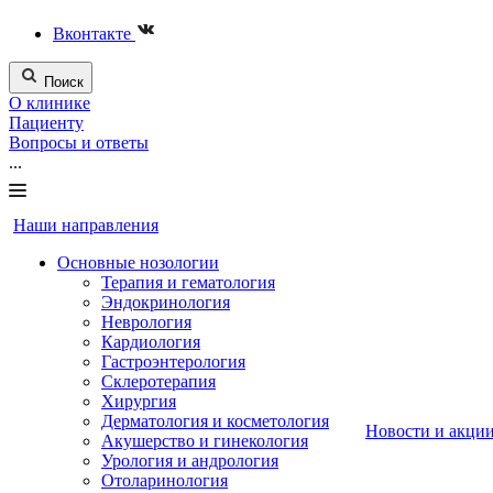
Вконтакте
Поиск
О клинике
Пациенту
Вопросы и ответы
...
Наши направления
Основные нозологии
Терапия и гематология
Эндокринология
Неврология
Кардиология
Гастроэнтерология
Склеротерапия
Хирургия
Дерматология и косметология
Новости и акци
Акушерство и гинекология
Урология и андрология
Отоларинология