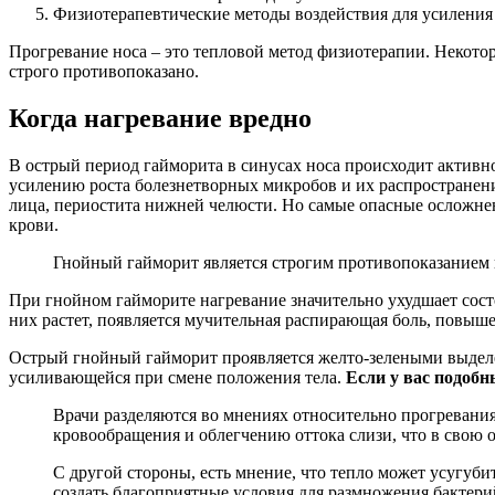
Физиотерапевтические методы воздействия для усиления
Прогревание носа – это тепловой метод физиотерапии. Некото
строго противопоказано.
Когда нагревание вредно
В острый период гайморита в синусах носа происходит активн
усилению роста болезнетворных микробов и их распространению
лица, периостита нижней челюсти. Но самые опасные осложнен
крови.
Гнойный гайморит является строгим противопоказанием
При гнойном гайморите нагревание значительно ухудшает состо
них растет, появляется мучительная распирающая боль, повыше
Острый гнойный гайморит проявляется желто-зелеными выделе
усиливающейся при смене положения тела.
Если у вас подобн
Врачи разделяются во мнениях относительно прогревания
кровообращения и облегчению оттока слизи, что в свою 
С другой стороны, есть мнение, что тепло может усугуб
создать благоприятные условия для размножения бактер