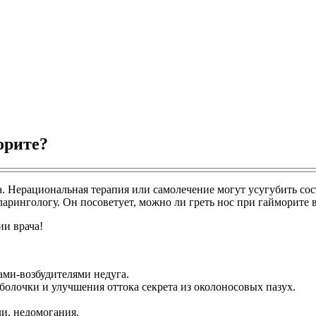
орите?
а. Нерациональная терапия или самолечение могут усугубить со
ларингологу. Он посоветует, можно ли греть нос при гайморите 
ии врача!
ами-возбудителями недуга.
болочки и улучшения оттока секрета из околоносовых пазух.
и, недомогания.