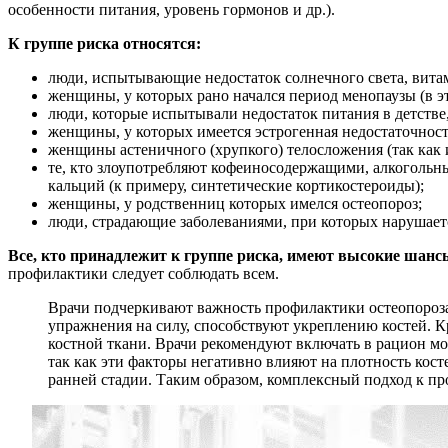
особенности питания, уровень гормонов и др.).
К группе риска относятся:
люди, испытывающие недостаток солнечного света, вита
женщины, у которых рано начался период менопаузы (в э
люди, которые испытывали недостаток питания в детстве,
женщины, у которых имеется эстрогенная недостаточност
женщины астеничного (хрупкого) телосложения (так как и
те, кто злоупотребляют кофеиносодержащими, алкогольны
кальций (к примеру, синтетические кортикостероиды);
женщины, у родственниц которых имелся остеопороз;
люди, страдающие заболеваниями, при которых нарушаетс
Все, кто принадлежит к группе риска, имеют высокие шансы
профилактики следует соблюдать всем.
Врачи подчеркивают важность профилактики остеопороза, 
упражнения на силу, способствуют укреплению костей. К
костной ткани. Врачи рекомендуют включать в рацион мо
так как эти факторы негативно влияют на плотность кос
ранней стадии. Таким образом, комплексный подход к пр