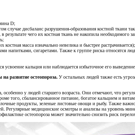
мина D;
том случае дисбаланс разрушения-образования костной ткани так
 в результате чего их костная ткань не накопила необходимого з
ь;
х костная масса изначально невелика и быстрее растрачивается);
ми напитками, сигаретами. Также к группе риска относятся лю
я усвоение кальция или наблюдается избыточное его выведение
 на развитие остеопороза.
У остальных людей также есть угроз
особенно у людей старшего возраста. Они отмечают, что регуля
роме того, сбалансированное питание, богатое кальцием и вита
лочные продукты, зеленые листовые овощи и рыбу. Также важно 
тей. Регулярные медицинские осмотры и анализы на уровень ми
офилактике остеопороза может значительно снизить риск перело