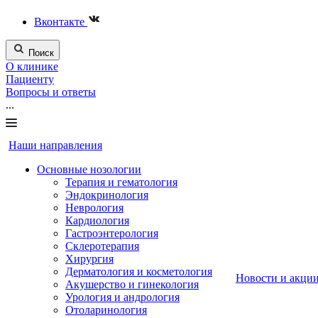
Вконтакте
Поиск
О клинике
Пациенту
Вопросы и ответы
...
Наши направления
Основные нозологии
Терапия и гематология
Эндокринология
Неврология
Кардиология
Гастроэнтерология
Склеротерапия
Хирургия
Дерматология и косметология
Новости и акци
Акушерство и гинекология
Урология и андрология
Отоларинология