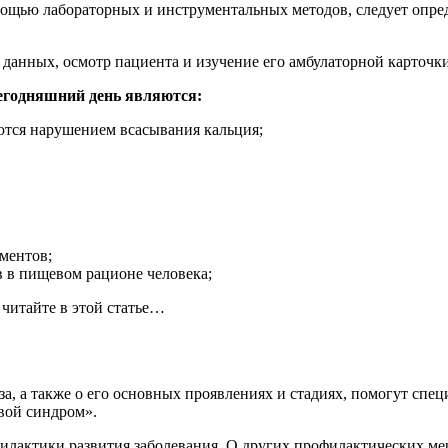
омощью лабораторных и инструментальных методов, следует опред
 данных, осмотр пациента и изучение его амбулаторной карточки
егодняшний день являются:
ются нарушением всасывания кальция;
ментов;
 в пищевом рационе человека;
читайте в этой статье…
за, а также о его основных проявлениях и стадиях, помогут спе
вой синдром».
филактики развития заболевания. О других профилактических ме