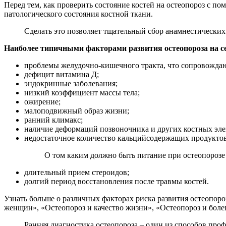
Перед тем, как проверить состояние костей на остеопороз с п
патологического состояния костной ткани.
Сделать это позволяет тщательный сбор анамнестических
Наиболее типичными факторами развития остеопороза на с
проблемы желудочно-кишечного тракта, что сопровожда
дефицит витамина Д;
эндокринные заболевания;
низкий коэффициент массы тела;
ожирение;
малоподвижный образ жизни;
ранний климакс;
наличие деформаций позвоночника и других костных эле
недостаточное количество кальцийсодержащих продуктов
О том каким должно быть питание при остеопорозе 
длительный прием стероидов;
долгий период восстановления после травмы костей.
Узнать больше о различных факторах риска развития остеопоро
женщин», «Остеопороз и качество жизни», «Остеопороз и боле
Ранняя диагностика остеопороза – один из способов про