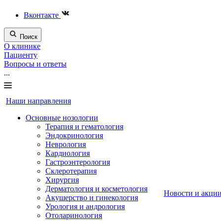
Вконтакте
Поиск
О клинике
Пациенту
Вопросы и ответы
...
Наши направления
Основные нозологии
Терапия и гематология
Эндокринология
Неврология
Кардиология
Гастроэнтерология
Склеротерапия
Хирургия
Дерматология и косметология
Новости и акци
Акушерство и гинекология
Урология и андрология
Отоларинология