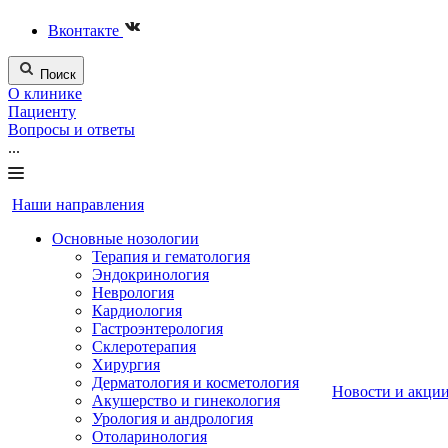
Вконтакте
Поиск
О клинике
Пациенту
Вопросы и ответы
...
Наши направления
Основные нозологии
Терапия и гематология
Эндокринология
Неврология
Кардиология
Гастроэнтерология
Склеротерапия
Хирургия
Дерматология и косметология
Новости и акци
Акушерство и гинекология
Урология и андрология
Отоларинология