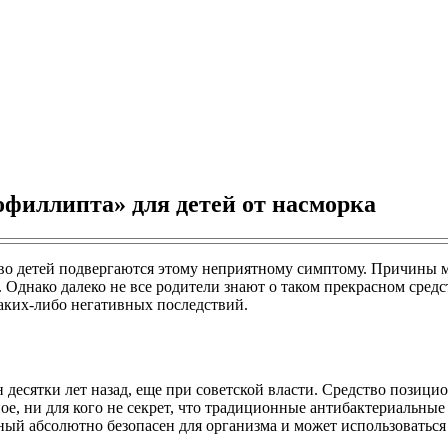
филлипта» для детей от насморка
тво детей подвергаются этому неприятному симптому. Причины 
 Однако далеко не все родители знают о таком прекрасном сре
аких-либо негативных последствий.
десятки лет назад, еще при советской власти. Средство позиц
е, ни для кого не секрет, что традиционные антибактериальны
й абсолютно безопасен для организма и может использоваться 