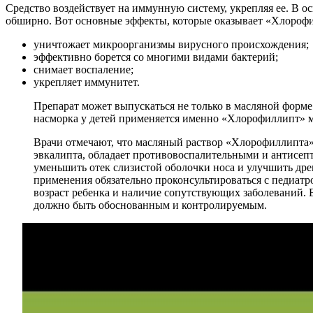
Средство воздействует на иммунную систему, укрепляя ее. В о
обширно. Вот основные эффекты, которые оказывает «Хлороф
уничтожает микроорганизмы вирусного происхождения;
эффективно борется со многими видами бактерий;
снимает воспаление;
укрепляет иммунитет.
Препарат может выпускаться не только в масляной форме.
насморка у детей применяется именно «Хлорофиллипт» 
Врачи отмечают, что масляный раствор «Хлорофиллипта» 
эвкалипта, обладает противовоспалительными и антисеп
уменьшить отек слизистой оболочки носа и улучшить др
применения обязательно проконсультироваться с педиат
возраст ребенка и наличие сопутствующих заболеваний.
должно быть обоснованным и контролируемым.