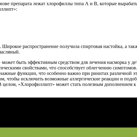
снове препарата лежат хлорофиллы типа А и В, которые вырабат
иллипт»:
 Широкое распространение получила спиртовая настойка, а также
масляный.
может быть эффективным средством для лечения насморка у дете
тическими свойствами, что способствует облегчению симптомов
енажные функции, что особенно важно при ринитах различной э
ром, чтобы исключить возможные аллергические реакции и подо
 В целом, «Хлорофиллипт» может стать полезным дополнением к 