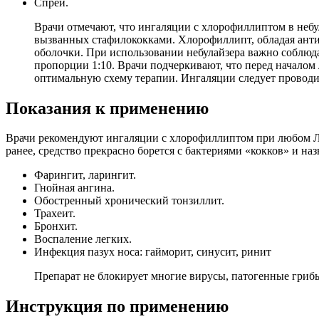
Спрей.
Врачи отмечают, что ингаляции с хлорофиллиптом в неб
вызванных стафилококками. Хлорофиллипт, обладая анти
оболочки. При использовании небулайзера важно соблюда
пропорции 1:10. Врачи подчеркивают, что перед началом
оптимальную схему терапии. Ингаляции следует проводит
Показания к применению
Врачи рекомендуют ингаляции с хлорофиллиптом при любом ЛО
ранее, средство прекрасно борется с бактериями «кокков» и назн
Фарингит, ларингит.
Гнойная ангина.
Обостренный хронический тонзиллит.
Трахеит.
Бронхит.
Воспаление легких.
Инфекция пазух носа: гайморит, синусит, ринит
Препарат не блокирует многие вирусы, патогенные гриб
Инструкция по применению