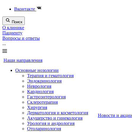
Вконтакте
Поиск
О клинике
Пациенту
Вопросы и ответы
...
Наши направления
Основные нозологии
Терапия и гематология
Эндокринология
Неврология
Кардиология
Гастроэнтерология
Склеротерапия
Хирургия
Дерматология и косметология
Новости и акци
Акушерство и гинекология
Урология и андрология
Отоларинология