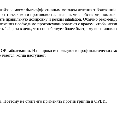
улайзере могут быть эффективным методом лечения заболеваний
септическими и противовоспалительными свойствами, помогает
ть правильную дозировку и режим inhalation. Обычно рекоменду
 лечения необходимо проконсультироваться с врачом, чтобы иск
ь 1-2 раза в день, что способствует более быстрому восстанов
Р-заболевании. Их широко используют в профилактических мер
ачается, когда наступает:
ы. Поэтому не стоит его применять против гриппа и ОРВИ.