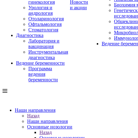
гинекология
Новости
Биохимия 
Урология и
и акции
Генетическ
андрология
исследова
Отоларинология
Общеклини
Офтальмология
исследова
Стоматология
Микробиол
Диагностика
Иммуноло
Лаборатория и
Ведение береме
вакцинация
Инструментальная
диагностика
Ведение беременности
Программа
ведения
беременности
Наши направления
Назад
Наши направления
Основные нозологии
Назад
Основные нозологии