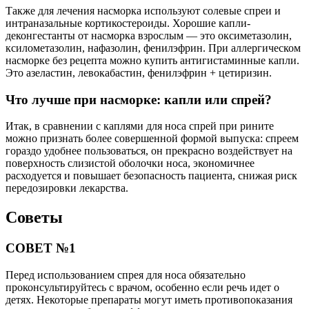
Также для лечения насморка используют солевые спреи и
интраназальные кортикостероиды. Хорошие капли-
деконгестанты от насморка взрослым — это оксиметазолин,
ксилометазолин, нафазолин, фенилэфрин. При аллергическом
насморке без рецепта можно купить антигистаминные капли.
Это азеластин, левокабастин, фенилэфрин + цетиризин.
Что лучше при насморке: капли или спрей?
Итак, в сравнении с каплями для носа спрей при рините
можно признать более совершенной формой выпуска: спреем
гораздо удобнее пользоваться, он прекрасно воздействует на
поверхность слизистой оболочки носа, экономичнее
расходуется и повышает безопасность пациента, снижая риск
передозировки лекарства.
Советы
СОВЕТ №1
Перед использованием спрея для носа обязательно
проконсультируйтесь с врачом, особенно если речь идет о
детях. Некоторые препараты могут иметь противопоказания