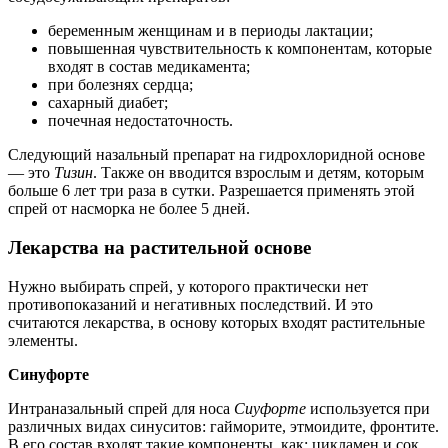
беременным женщинам и в периоды лактации;
повышенная чувствительность к компонентам, которые
входят в состав медикамента;
при болезнях сердца;
сахарный диабет;
почечная недостаточность.
Следующий назальный препарат на гидрохлоридной основе
— это
Тизин
. Также он вводится взрослым и детям, которым
больше 6 лет три раза в сутки. Разрешается применять этой
спрей от насморка не более 5 дней.
Лекарства на растительной основе
Нужно выбирать спрей, у которого практически нет
противопоказаний и негативных последствий. И это
считаются лекарства, в основу которых входят растительные
элементы.
Синуфорте
Интраназальный спрей для носа
Сиуфорте
используется при
различных видах синуситов: гайморите, этмоидите, фронтите.
В его состав входят такие компоненты, как: цикламен и сок