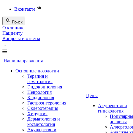
Вконтакте
Поиск
О клинике
Пациенту
Вопросы и ответы
...
Наши направления
Основные нозологии
Терапия и
гематология
Эндокринология
Неврология
Цены
Кардиология
Гастроэнтерология
Акушерство и
Склеротерапия
гинекология
Хирургия
Популярны
Дерматология и
анализы
косметология
Аллерголо
Акушерство и
Анализы к