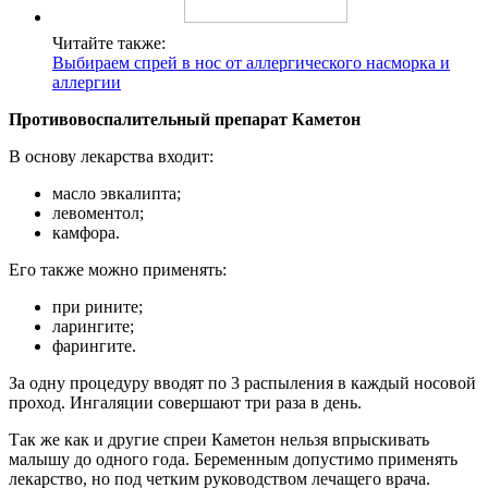
Читайте также:
Выбираем спрей в нос от аллергического насморка и
аллергии
Противовоспалительный препарат Каметон
В основу лекарства входит:
масло эвкалипта;
левоментол;
камфора.
Его также можно применять:
при рините;
ларингите;
фарингите.
За одну процедуру вводят по 3 распыления в каждый носовой
проход. Ингаляции совершают три раза в день.
Так же как и другие спреи Каметон нельзя впрыскивать
малышу до одного года. Беременным допустимо применять
лекарство, но под четким руководством лечащего врача.