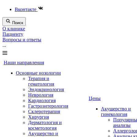
Вконтакте
Поиск
О клинике
Пациенту
Вопросы и ответы
...
Наши направления
Основные нозологии
Терапия и
гематология
Эндокринология
Неврология
Цены
Кардиология
Гастроэнтерология
Акушерство и
Склеротерапия
гинекология
Хирургия
Популярны
Дерматология и
анализы
косметология
Аллерголо
Акушерство и
Анализы к