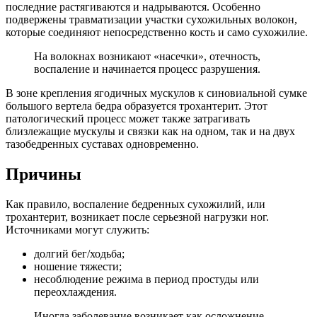
последние растягиваются и надрываются. Особенно
подвержены травматизации участки сухожильных волокон,
которые соединяют непосредственно кость и само сухожилие.
На волокнах возникают «насечки», отечность,
воспаление и начинается процесс разрушения.
В зоне крепления ягодичных мускулов к синовиальной сумке
большого вертела бедра образуется трохантерит. Этот
патологический процесс может также затрагивать
близлежащие мускулы и связки как на одном, так и на двух
тазобедренных суставах одновременно.
Причины
Как правило, воспаление бедренных сухожилий, или
трохантерит, возникает после серьезной нагрузки ног.
Источниками могут служить:
долгий бег/ходьба;
ношение тяжести;
несоблюдение режима в период простуды или
переохлаждения.
Иногда заболевание возникает как осложнение