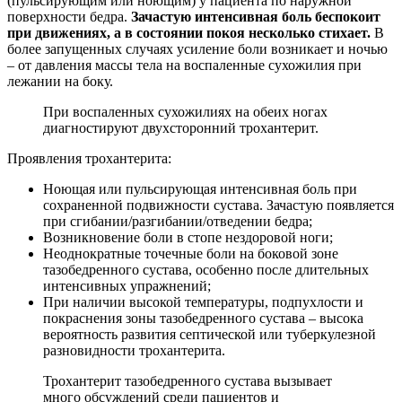
(пульсирующим или ноющим) у пациента по наружной
поверхности бедра.
Зачастую интенсивная боль беспокоит
при движениях, а в состоянии покоя несколько стихает.
В
более запущенных случаях усиление боли возникает и ночью
– от давления массы тела на воспаленные сухожилия при
лежании на боку.
При воспаленных сухожилиях на обеих ногах
диагностируют двухсторонний трохантерит.
Проявления трохантерита:
Ноющая или пульсирующая интенсивная боль при
сохраненной подвижности сустава. Зачастую появляется
при сгибании/разгибании/отведении бедра;
Возникновение боли в стопе нездоровой ноги;
Неоднократные точечные боли на боковой зоне
тазобедренного сустава, особенно после длительных
интенсивных упражнений;
При наличии высокой температуры, подпухлости и
покраснения зоны тазобедренного сустава – высока
вероятность развития септической или туберкулезной
разновидности трохантерита.
Трохантерит тазобедренного сустава вызывает
много обсуждений среди пациентов и