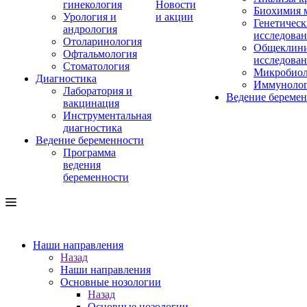
гинекология
Новости
Биохимия 
Урология и
и акции
Генетическ
андрология
исследова
Отоларинология
Общеклини
Офтальмология
исследова
Стоматология
Микробиол
Диагностика
Иммуноло
Лаборатория и
Ведение береме
вакцинация
Инструментальная
диагностика
Ведение беременности
Программа
ведения
беременности
Наши направления
Назад
Наши направления
Основные нозологии
Назад
Основные нозологии