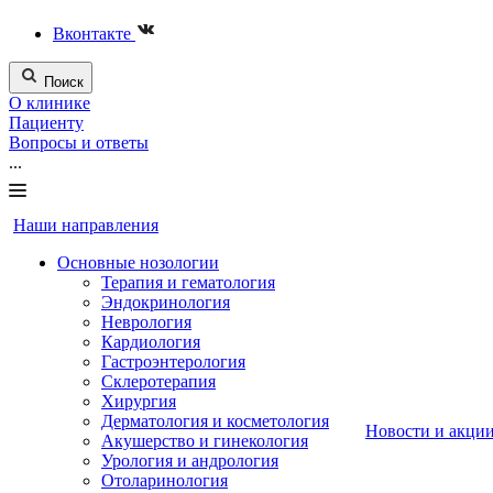
Вконтакте
Поиск
О клинике
Пациенту
Вопросы и ответы
...
Наши направления
Основные нозологии
Терапия и гематология
Эндокринология
Неврология
Кардиология
Гастроэнтерология
Склеротерапия
Хирургия
Дерматология и косметология
Новости и акци
Акушерство и гинекология
Урология и андрология
Отоларинология