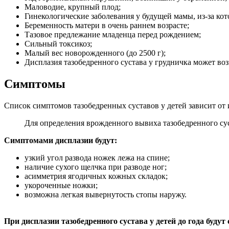
Маловодие, крупный плод;
Гинекологические заболевания у будущей мамы, из-за кот
Беременность матери в очень раннем возрасте;
Тазовое предлежание младенца перед рождением;
Сильный токсикоз;
Малый вес новорожденного (до 2500 г);
Дисплазия тазобедренного сустава у грудничка может во
Симптомы
Список симптомов тазобедренных суставов у детей зависит от и
Для определения врожденного вывиха тазобедренного сус
Симптомами дисплазии будут:
узкий угол развода ножек лежа на спине;
наличие сухого щелчка при разводе ног;
асимметрия ягодичных кожных складок;
укороченные ножки;
возможна легкая вывернутость стопы наружу.
При дисплазии тазобедренного сустава у детей до года буду