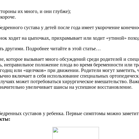
стороны их много, и они глубже);
 короче.
дренного сустава у детей после года имеет укорочение конечно
бенок ходит на цыпочках, прихрамывает или ходит «утиной» похо
ть другими. Подробнее читайте в этой статье…
ние, которое вызывает много обсуждений среди родителей и спе
ь, неправильное положение плода во время беременности или т
годиц или «щелчков» при движении. Родители могут заметить, 
ычно включает в себя использование специальных ортопедически
случаях может потребоваться хирургическое вмешательство. Важ
 значительно увеличивает шансы на успешное восстановление.
обедренных суставов у ребенка. Первые симптомы можно заметит
акты: