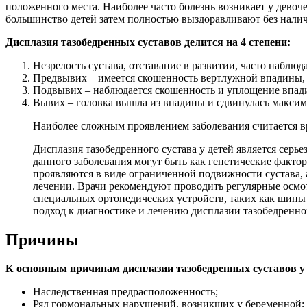
положенного места. Наиболее часто болезнь возникает у девоч
большинство детей затем полностью выздоравливают без налич
Дисплазия тазобедренных суставов делится на 4 степени:
Незрелость сустава, отставание в развитии, часто наблю
Предвывих – имеется скошенность вертлужной впадины, 
Подвывих – наблюдается скошенность и уплощение впади
Вывих – головка вышла из впадины и сдвинулась максим
Наиболее сложным проявлением заболевания считается в
Дисплазия тазобедренного сустава у детей является сер
данного заболевания могут быть как генетические факто
проявляются в виде ограниченной подвижности сустава, 
лечении. Врачи рекомендуют проводить регулярные осмо
специальных ортопедических устройств, таких как шины 
подход к диагностике и лечению дисплазии тазобедренног
Причины
К основным причинам дисплазии тазобедренных суставов у
Наследственная предрасположенность;
Ряд гормональных нарушений, возникших у беременной;