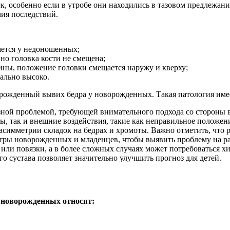
ек, особенно если в утробе они находились в тазовом предлежан
ия последствий.
дается у недоношенных;
но головка кости не смещена;
ны, положение головки смещается наружу и кверху;
ально высоко.
рожденный вывих бедра у новорожденных. Такая патология имее
ьезной проблемой, требующей внимательного подхода со сторон
ры, так и внешние воздействия, такие как неправильное положен
асимметрии складок на бедрах и хромоты. Важно отметить, что 
тры новорожденных и младенцев, чтобы выявить проблему на ра
или повязки, а в более сложных случаях может потребоваться х
о сустава позволяет значительно улучшить прогноз для детей.
 новорожденных относят: