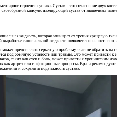
ементарное строение сустава. Сустав – это сочленение двух ко
 – своеобразной капсуле, изолирующей сустав от мышечных ткане
новиальная жидкость, которая защищает от трения хрящевую ткань
й выработке синовиальной жидкости появляется опасность возн
а может представлять серьезную проблему, если не обратить н
ются под обычную усталость или травмы. Это может привести к 
ов, таких как отек и боль, может привести к хроническим изме
ких как артрит или инфекционные процессы. Врачи рекомендуют
ложнений и сохранить подвижность сустава.