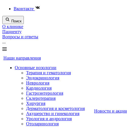
Вконтакте
Поиск
О клинике
Пациенту
Вопросы и ответы
...
Наши направления
Основные нозологии
Терапия и гематология
Эндокринология
Неврология
Кардиология
Гастроэнтерология
Склеротерапия
Хирургия
Дерматология и косметология
Новости и акци
Акушерство и гинекология
Урология и андрология
Отоларинология