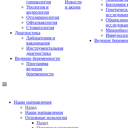
гинекология
Новости
Биохимия 
Урология и
и акции
Генетическ
андрология
исследова
Отоларинология
Общеклини
Офтальмология
исследова
Стоматология
Микробиол
Диагностика
Иммуноло
Лаборатория и
Ведение береме
вакцинация
Инструментальная
диагностика
Ведение беременности
Программа
ведения
беременности
Наши направления
Назад
Наши направления
Основные нозологии
Назад
Основные нозологии