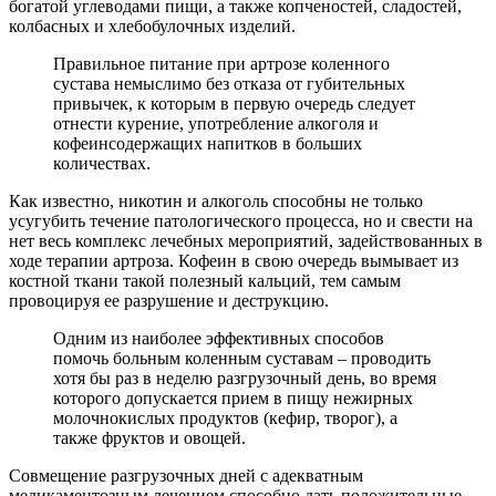
богатой углеводами пищи, а также копченостей, сладостей,
колбасных и хлебобулочных изделий.
Правильное питание при артрозе коленного
сустава немыслимо без отказа от губительных
привычек, к которым в первую очередь следует
отнести курение, употребление алкоголя и
кофеинсодержащих напитков в больших
количествах.
Как известно, никотин и алкоголь способны не только
усугубить течение патологического процесса, но и свести на
нет весь комплекс лечебных мероприятий, задействованных в
ходе терапии артроза. Кофеин в свою очередь вымывает из
костной ткани такой полезный кальций, тем самым
провоцируя ее разрушение и деструкцию.
Одним из наиболее эффективных способов
помочь больным коленным суставам – проводить
хотя бы раз в неделю разгрузочный день, во время
которого допускается прием в пищу нежирных
молочнокислых продуктов (кефир, творог), а
также фруктов и овощей.
Совмещение разгрузочных дней с адекватным
медикаментозным лечением способно дать положительные