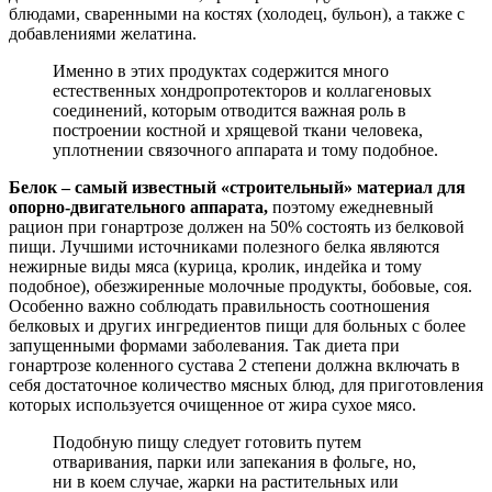
блюдами, сваренными на костях (холодец, бульон), а также с
добавлениями желатина.
Именно в этих продуктах содержится много
естественных хондропротекторов и коллагеновых
соединений, которым отводится важная роль в
построении костной и хрящевой ткани человека,
уплотнении связочного аппарата и тому подобное.
Белок – самый известный «строительный» материал для
опорно-двигательного аппарата,
поэтому ежедневный
рацион при гонартрозе должен на 50% состоять из белковой
пищи. Лучшими источниками полезного белка являются
нежирные виды мяса (курица, кролик, индейка и тому
подобное), обезжиренные молочные продукты, бобовые, соя.
Особенно важно соблюдать правильность соотношения
белковых и других ингредиентов пищи для больных с более
запущенными формами заболевания. Так диета при
гонартрозе коленного сустава 2 степени должна включать в
себя достаточное количество мясных блюд, для приготовления
которых используется очищенное от жира сухое мясо.
Подобную пищу следует готовить путем
отваривания, парки или запекания в фольге, но,
ни в коем случае, жарки на растительных или