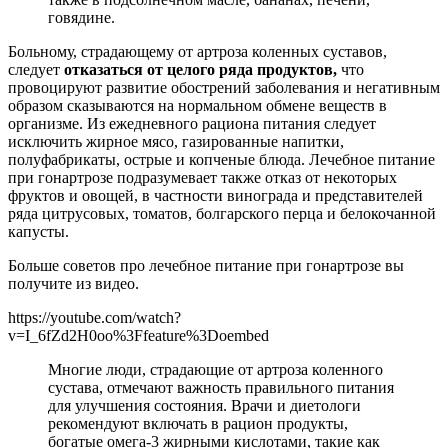
говядине.
Больному, страдающему от артроза коленных суставов,
следует
отказаться от целого ряда продуктов,
что
провоцируют развитие обострений заболевания и негативным
образом сказываются на нормальном обмене веществ в
организме. Из ежедневного рациона питания следует
исключить жирное мясо, газированные напитки,
полуфабрикаты, острые и копченые блюда. Лечебное питание
при гонартрозе подразумевает также отказ от некоторых
фруктов и овощей, в частности винограда и представителей
ряда цитрусовых, томатов, болгарского перца и белокочанной
капусты.
Больше советов про лечебное питание при гонартрозе вы
получите из видео.
https://youtube.com/watch?
v=I_6fZd2H0oo%3Ffeature%3Doembed
Многие люди, страдающие от артроза коленного
сустава, отмечают важность правильного питания
для улучшения состояния. Врачи и диетологи
рекомендуют включать в рацион продукты,
богатые омега-3 жирными кислотами, такие как