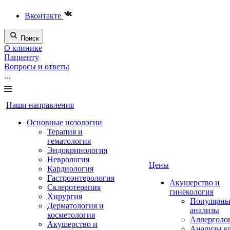
Вконтакте
Поиск
О клинике
Пациенту
Вопросы и ответы
...
Наши направления
Основные нозологии
Терапия и
гематология
Эндокринология
Неврология
Цены
Кардиология
Гастроэнтерология
Акушерство и
Склеротерапия
гинекология
Хирургия
Популярны
Дерматология и
анализы
косметология
Аллерголо
Акушерство и
Анализы к