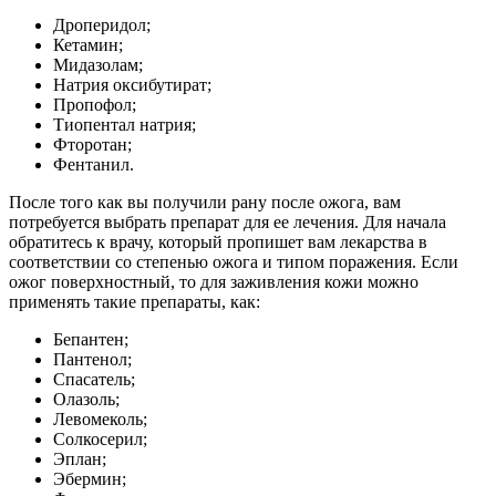
Дроперидол;
Кетамин;
Мидазолам;
Натрия оксибутират;
Пропофол;
Тиопентал натрия;
Фторотан;
Фентанил.
После того как вы получили рану после ожога, вам
потребуется выбрать препарат для ее лечения. Для начала
обратитесь к врачу, который пропишет вам лекарства в
соответствии со степенью ожога и типом поражения. Если
ожог поверхностный, то для заживления кожи можно
применять такие препараты, как:
Бепантен;
Пантенол;
Спасатель;
Олазоль;
Левомеколь;
Солкосерил;
Эплан;
Эбермин;