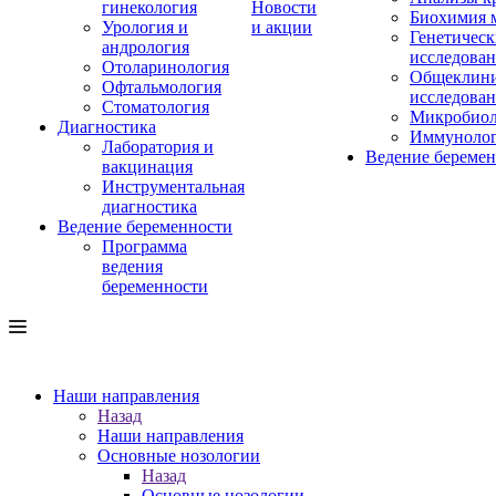
гинекология
Новости
Биохимия 
Урология и
и акции
Генетическ
андрология
исследова
Отоларинология
Общеклини
Офтальмология
исследова
Стоматология
Микробиол
Диагностика
Иммуноло
Лаборатория и
Ведение береме
вакцинация
Инструментальная
диагностика
Ведение беременности
Программа
ведения
беременности
Наши направления
Назад
Наши направления
Основные нозологии
Назад
Основные нозологии