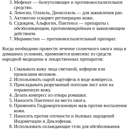
Мефенат — болеутоляющее и противовоспалительное
средство.
Левосин, Олазоль, Диоксизоль — для заживления ран.
Актовегин ускоряет регенерацию кожи.
Судокрем, Альфогин, Пантенол — препараты с
обезболивающим, противомикробным и заживляющим
действием.
Мирамистин — противовоспалительный препарат.
Когда необходимо провести лечение солнечного ожога лица в
домашних условиях, применяется комплекс из средств
народной медицины и лекарственных препаратов:
Смазывать кожу лица сметаной, кефиром или
прокисшим молоком.
Использовать сырой картофель в виде компресса.
Прикладывать разрезанный пополам лист алое на
пораженную кожу.
Делать компресс из отвара ромашки.
Наносить Пантенол на место ожога.
Применять Гидрокортизоновую мазь против воспаления
кожи.
Наносить против отечности и болевых ощущений
Индометацин и Диклофенак.
Использовать охлаждающие гели для обезболивания.