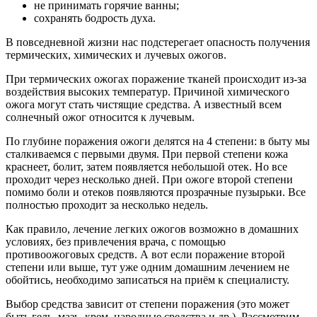
не принимать горячие ванны;
сохранять бодрость духа.
В повседневной жизни нас подстерегает опасность получения
термических, химических и лучевых ожогов.
При термических ожогах поражение тканей происходит из-за
воздействия высоких температур. Причиной химического
ожога могут стать чистящие средства. А известный всем
солнечный ожог относится к лучевым.
По глубине поражения ожоги делятся на 4 степени: в быту мы
сталкиваемся с первыми двумя. При первой степени кожа
краснеет, болит, затем появляется небольшой отек. Но все
проходит через несколько дней. При ожоге второй степени
помимо боли и отеков появляются прозрачные пузырьки. Все
полностью проходит за несколько недель.
Как правило, лечение легких ожогов возможно в домашних
условиях, без привлечения врача, с помощью
противоожоговых средств. А вот если поражение второй
степени или выше, тут уже одним домашним лечением не
обойтись, необходимо записаться на приём к специалисту.
Выбор средства зависит от степени поражения (это может
быть гель, мазь, крем, народные средства и др.). Рассмотрим