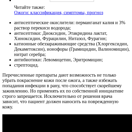
Читайте также:
Ожоги: классификация, симптомы, прогноз
антисептические окислители: перманганат калия и 3%
раствор перекиси водорода;
антисептики: Диоксидин, Этакридина лактат,
Хиноксидин, Фурацилин, Нитазол, Фурагин;
катионные обеззараживающие средства (Хлоргексидин,
Декаметоксин), ионофоры (Грамицидин, Валиномицин),
нитрат серебра;
антибиотики: Левомицетин, Эритромицин;
стрептоцид.
Перечисленные препараты дают возможность не только
убрать покраснение кожи после ожога, а также избежать
попадания инфекции в рану, что способствует скорейшему
заживлению. Но применять их по собственной инициативе
строго запрещается. Исключительно от решения врача
зависит, что пациент должен наносить на поврежденную
кожу.