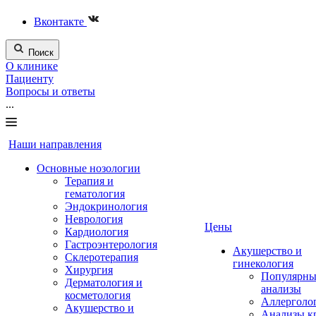
Вконтакте
Поиск
О клинике
Пациенту
Вопросы и ответы
...
Наши направления
Основные нозологии
Терапия и
гематология
Эндокринология
Неврология
Цены
Кардиология
Гастроэнтерология
Акушерство и
Склеротерапия
гинекология
Хирургия
Популярны
Дерматология и
анализы
косметология
Аллерголо
Акушерство и
Анализы к