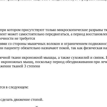
 при котором присутствуют только микроскопические разрывы т
нт может самостоятельно передвигаться, а период восстановле
ечности не требуется
ями со стороны мышечных волокон и ограничением подвижности
и пациенту обязательно назначают покой, так как физическая н
ечной ткани икроножной мышцы, а также сухожилий и связок. В
х икроножных мышц, поскольку период обездвиживания при лече
жении тканей 3 степени
ся в следующем:
сделать движение стопой.