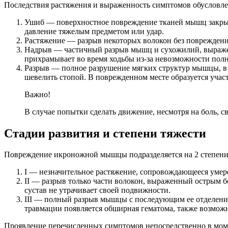
Последствия растяжения и выраженность симптомов обусловл
Ушиб — поверхностное повреждение тканей мышц закрытог
давление тяжелым предметом или удар.
Растяжение — разрыв некоторых волокон без повреждени
Надрыв — частичный разрыв мышц и сухожилий, выраже
прихрамывает во время ходьбы из-за невозможности полн
Разрыв — полное разрушение мягких структур мышцы, в м
шевелить стопой. В поврежденном месте образуется участ
Важно!
В случае попытки сделать движение, несмотря на боль, 
Стадии развития и степени тяжести
Повреждение икроножной мышцы подразделяется на 2 степени
I — незначительное растяжение, сопровождающееся умер
II — разрыв только части волокон, выраженный острым 
сустав не утрачивает своей подвижности.
III — полный разрыв мышцы с последующим ее отделение
травмации появляется обширная гематома, также возможн
Проявление перечисленных симптомов непосредственно в момен