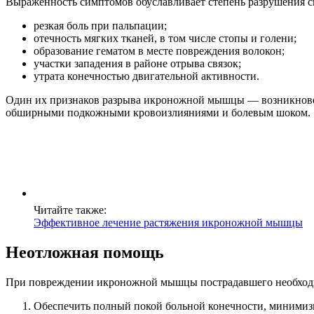
Выраженность симптомов обуславливает степень разрушения св
резкая боль при пальпации;
отечность мягких тканей, в том числе стопы и голени;
образование гематом в месте повреждения волокон;
участки западения в районе отрыва связок;
утрата конечностью двигательной активности.
Один их признаков разрыва икроножной мышцы — возникновен
обширными подкожными кровоизлияниями и болевым шоком.
Читайте также:
Эффективное лечение растяжения икроножной мышцы
Неотложная помощь
При повреждении икроножной мышцы пострадавшего необходимо
Обеспечить полный покой больной конечности, минимизир