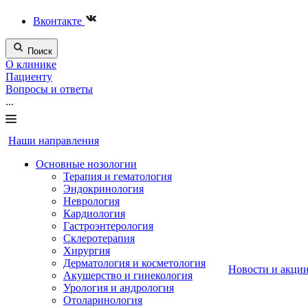
Вконтакте
Поиск
О клинике
Пациенту
Вопросы и ответы
...
Наши направления
Основные нозологии
Терапия и гематология
Эндокринология
Неврология
Кардиология
Гастроэнтерология
Склеротерапия
Хирургия
Дерматология и косметология
Новости и акци
Акушерство и гинекология
Урология и андрология
Отоларинология