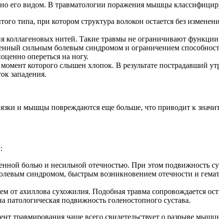
ено его видом. В травматологии поражения мышцы классифици
о типа, при котором структура волокон остается без изменени
я коллагеновых нитей. Такие травмы не ограничивают функции
нный сильным болевым синдромом и ограничением способност
оценно опереться на ногу.
омент которого слышен хлопок. В результате пострадавший утрач
ок западения.
связки и мышцы повреждаются еще больше, что приводит к значи
:
енной болью и несильной отечностью. При этом подвижность су
болевым синдромом, быстрым возникновением отечности и гема
м от ахиллова сухожилия. Подобная травма сопровождается ост
а патологическая подвижность голеностопного сустава.
т травмирования чаще всего свидетельствует о разрыве мышцы,