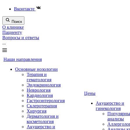
Вконтакте
Поиск
О клинике
Пациенту
Вопросы и ответы
...
Наши направления
Основные нозологии
Терапия и
гематология
Эндокринология
Неврология
Цены
Кардиология
Гастроэнтерология
Акушерство и
Склеротерапия
гинекология
Хирургия
Популярны
Дерматология и
анализы
косметология
Аллерголо
Акушерство и
Анализы к