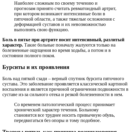
Наиболее сложным по своему течению и
прогнозам принято считать ревматоидный артрит,
при котором возникают интенсивные боли в
пяточной области, а также тяжелые осложнения с
деформацией суставов и их невозможностью
выполнять свою функцию.
Боль в пятке при артрите носит интенсивный, разлитый
характер.
Такие больные поначалу жалуются только на
болезненные ощущения во время ходьбы, а потом и в
состоянии полного покоя.
Бурситы и их проявления
Боль над пяткой сзади – верный спутник бурсита пяточного
сустава. Это заболевание проявляется классической картиной
воспаления и является причиной ограничения подвижности в
суставе из-за сильного отека и резкой болезненности в нем.
Со временем патологический процесс принимает
хронический характер течения. Больному
становится все труднее носить привычную обувь,
передвигаться без опоры и тому подобное.
Травмы пятки, как причина возникновения