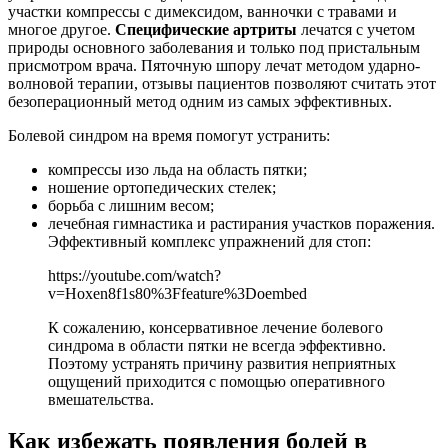
участки компрессы с димексидом, ванночки с травами и
многое другое.
Специфические артриты
лечатся с учетом
природы основного заболевания и только под пристальным
присмотром врача. Пяточную шпору лечат методом ударно-
волновой терапии, отзывы пациентов позволяют считать этот
безоперационный метод одним из самых эффективных.
Болевой синдром на время помогут устранить:
компрессы изо льда на область пятки;
ношение ортопедических стелек;
борьба с лишним весом;
лечебная гимнастика и растирания участков поражения.
Эффективный комплекс упражнений для стоп:
https://youtube.com/watch?
v=Hoxen8f1s80%3Ffeature%3Doembed
К сожалению, консервативное лечение болевого
синдрома в области пятки не всегда эффективно.
Поэтому устранять причину развития неприятных
ощущений приходится с помощью оперативного
вмешательства.
Как избежать появления болей в