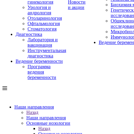
гинекология
Новости
Биохимия 
Урология и
и акции
Генетическ
андрология
исследова
Отоларинология
Общеклини
Офтальмология
исследова
Стоматология
Микробиол
Диагностика
Иммуноло
Лаборатория и
Ведение береме
вакцинация
Инструментальная
диагностика
Ведение беременности
Программа
ведения
беременности
Наши направления
Назад
Наши направления
Основные нозологии
Назад
Основные нозологии