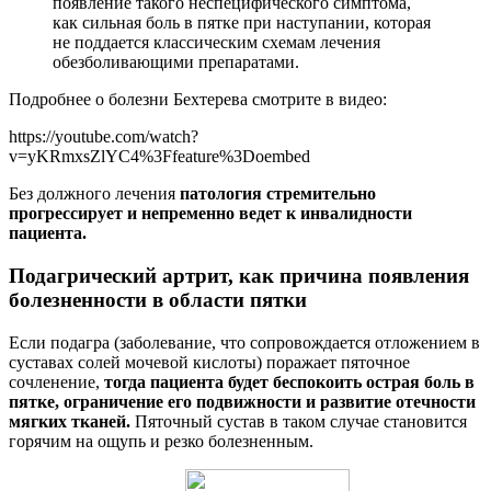
появление такого неспецифического симптома,
как сильная боль в пятке при наступании, которая
не поддается классическим схемам лечения
обезболивающими препаратами.
Подробнее о болезни Бехтерева смотрите в видео:
https://youtube.com/watch?
v=yKRmxsZlYC4%3Ffeature%3Doembed
Без должного лечения
патология стремительно
прогрессирует и непременно ведет к инвалидности
пациента.
Подагрический артрит, как причина появления
болезненности в области пятки
Если подагра (заболевание, что сопровождается отложением в
суставах солей мочевой кислоты) поражает пяточное
сочленение,
тогда пациента будет беспокоить острая боль в
пятке, ограничение его подвижности и развитие отечности
мягких тканей.
Пяточный сустав в таком случае становится
горячим на ощупь и резко болезненным.