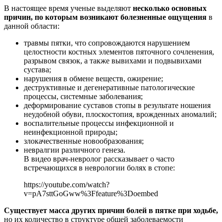
В настоящее время ученые выделяют
несколько основных
причин, по которым возникают болезненные ощущения
в
данной области:
травмы пятки, что сопровождаются нарушением
целостности костных элементов пяточного сочленения,
разрывом связок, а также вывихами и подвывихами
сустава;
нарушения в обмене веществ, ожирение;
деструктивные и дегенеративные патологические
процессы, системные заболевания;
деформирование суставов стопы в результате ношения
неудобной обуви, плоскостопия, врожденных аномалий;
воспалительные процессы инфекционной и
неинфекционной природы;
злокачественные новообразования;
невралгии различного генеза.
В видео врач-невролог рассказывает о часто
встречающихся в неврологии болях в стопе:
https://youtube.com/watch?
v=pA7sttGoGww%3Ffeature%3Doembed
Существует масса других причин болей в пятке при ходьбе,
но их количество в структуре общей заболеваемости