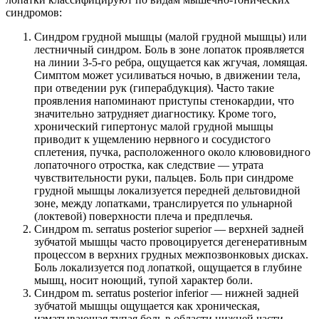
синдромов:
Синдром грудной мышцы (малой грудной мышцы) или
лестничный синдром. Боль в зоне лопаток проявляется
на линии 3-5-го ребра, ощущается как жгучая, ломящая.
Симптом может усиливаться ночью, в движении тела,
при отведении рук (гиперабдукция). Часто такие
проявления напоминают приступы стенокардии, что
значительно затрудняет диагностику. Кроме того,
хронический гипертонус малой грудной мышцы
приводит к ущемлению нервного и сосудистого
сплетения, пучка, расположенного около клювовидного
лопаточного отростка, как следствие — утрата
чувствительности руки, пальцев. Боль при синдроме
грудной мышцы локализуется передней дельтовидной
зоне, между лопатками, транслируется по ульнарной
(локтевой) поверхности плеча и предплечья.
Синдром m. serratus posterior superior — верхней задней
зубчатой мышцы часто провоцируется дегенеративным
процессом в верхних грудных межпозвонковых дисках.
Боль локализуется под лопаткой, ощущается в глубине
мышц, носит ноющий, тупой характер боли.
Синдром m. serratus posterior inferior — нижней задней
зубчатой мышцы ощущается как хроническая,
изматывающая тупая боль в области нижней части