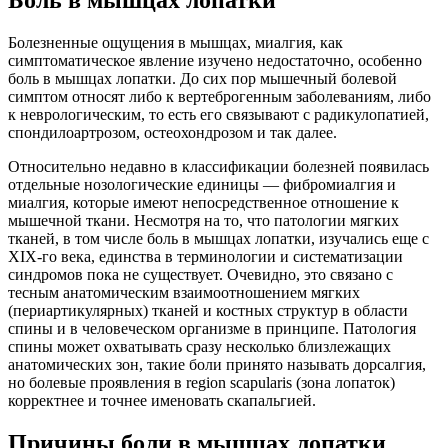
Болезненные ощущения в мышцах, миалгия, как
симптоматическое явление изучено недостаточно, особенно
боль в мышцах лопатки. До сих пор мышечный болевой
симптом относят либо к вертеброгенным заболеваниям, либо
к неврологическим, то есть его связывают с радикулопатией,
спондилоартрозом, остеохондрозом и так далее.
Относительно недавно в классификации болезней появилась
отдельные нозологические единицы — фибромиалгия и
миалгия, которые имеют непосредственное отношение к
мышечной ткани. Несмотря на то, что патологии мягких
тканей, в том числе боль в мышцах лопатки, изучались еще с
XIX-го века, единства в терминологии и систематизации
синдромов пока не существует. Очевидно, это связано с
тесным анатомическим взаимоотношением мягких
(периартикулярных) тканей и костных структур в области
спины и в человеческом организме в принципе. Патология
спины может охватывать сразу несколько близлежащих
анатомических зон, такие боли принято называть дорсалгия,
но болевые проявления в region scapularis (зона лопаток)
корректнее и точнее именовать скапальгией.
Причины боли в мышцах лопатки