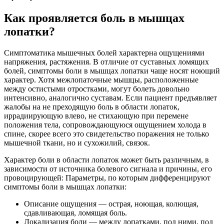
Как проявляется боль в мышцах
лопатки?
Симптоматика мышечных болей характерна ощущениями
напряжения, растяжения. В отличие от суставных ломящих
болей, симптомы боли в мышцах лопатки чаще носят ноющий
характер. Хотя межлопаточные мышцы, расположенные
между остистыми отростками, могут болеть довольно
интенсивно, аналогично суставам. Если пациент предъявляет
жалобы на не преходящую боль в области лопаток,
иррадиирующую влево, не стихающую при перемене
положения тела, сопровождающуюся ощущением холода в
спине, скорее всего это свидетельство поражения не только
мышечной ткани, но и сухожилий, связок.
Характер боли в области лопаток может быть различным, в
зависимости от источника болевого сигнала и причины, его
провоцирующей: Параметры, по которым дифференцируют
симптомы боли в мышцах лопатки:
Описание ощущения — острая, ноющая, колющая,
сдавливающая, ломящая боль.
Локализация боли — между лопатками, под ними, под