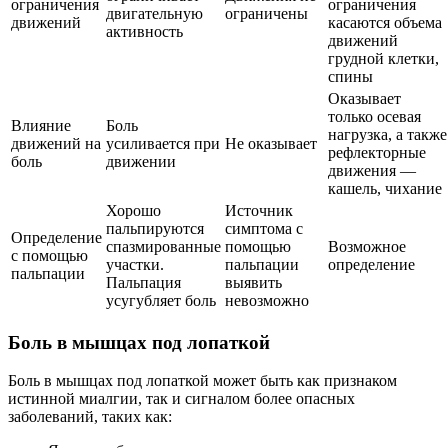
ограничения
ограничения
двигательную
ограничены
движений
касаются объема
активность
движений
грудной клетки,
спины
Оказывает
только осевая
Влияние
Боль
нагрузка, а также
движений на
усиливается при
Не оказывает
рефлекторные
боль
движении
движения —
кашель, чихание
Хорошо
Источник
пальпируются
симптома с
Определение
спазмированные
помощью
Возможное
с помощью
участки.
пальпации
определение
пальпации
Пальпация
выявить
усугубляет боль
невозможно
Боль в мышцах под лопаткой
Боль в мышцах под лопаткой может быть как признаком
истинной миалгии, так и сигналом более опасных
заболеваний, таких как: