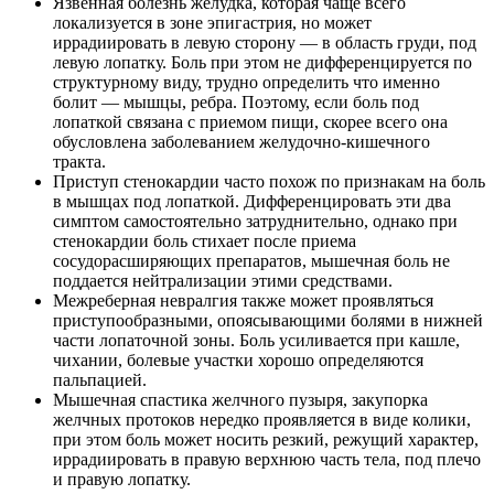
Язвенная болезнь желудка, которая чаще всего
локализуется в зоне эпигастрия, но может
иррадиировать в левую сторону — в область груди, под
левую лопатку. Боль при этом не дифференцируется по
структурному виду, трудно определить что именно
болит — мышцы, ребра. Поэтому, если боль под
лопаткой связана с приемом пищи, скорее всего она
обусловлена заболеванием желудочно-кишечного
тракта.
Приступ стенокардии часто похож по признакам на боль
в мышцах под лопаткой. Дифференцировать эти два
симптом самостоятельно затруднительно, однако при
стенокардии боль стихает после приема
сосудорасширяющих препаратов, мышечная боль не
поддается нейтрализации этими средствами.
Межреберная невралгия также может проявляться
приступообразными, опоясывающими болями в нижней
части лопаточной зоны. Боль усиливается при кашле,
чихании, болевые участки хорошо определяются
пальпацией.
Мышечная спастика желчного пузыря, закупорка
желчных протоков нередко проявляется в виде колики,
при этом боль может носить резкий, режущий характер,
иррадиировать в правую верхнюю часть тела, под плечо
и правую лопатку.