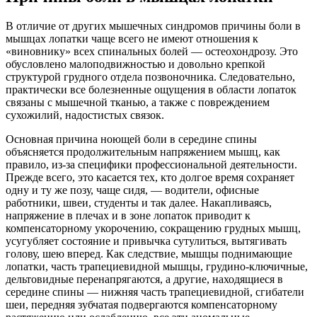
В отличие от других мышечных синдромов причины боли в
мышцах лопатки чаще всего не имеют отношения к
«виновнику» всех спинальных болей — остеохондрозу. Это
обусловлено малоподвижностью и довольно крепкой
структурой грудного отдела позвоночника. Следовательно,
практически все болезненные ощущения в области лопаток
связаны с мышечной тканью, а также с повреждением
сухожилий, надостистых связок.
Основная причина ноющей боли в середине спины
объясняется продолжительным напряжением мышц, как
правило, из-за специфики профессиональной деятельности.
Прежде всего, это касается тех, кто долгое время сохраняет
одну и ту же позу, чаще сидя, — водители, офисные
работники, швеи, студенты и так далее. Накапливаясь,
напряжение в плечах и в зоне лопаток приводит к
компенсаторному укорочению, сокращению грудных мышц,
усугубляет состояние и привычка сутулиться, вытягивать
голову, шею вперед. Как следствие, мышцы поднимающие
лопатки, часть трапециевидной мышцы, грудино-ключичные,
дельтовидные перенапрягаются, а другие, находящиеся в
середине спины — нижняя часть трапециевидной, сгибатели
шеи, передняя зубчатая подвергаются компенсаторному