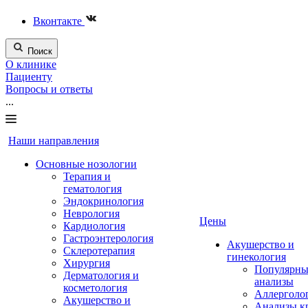
Вконтакте
Поиск
О клинике
Пациенту
Вопросы и ответы
...
Наши направления
Основные нозологии
Терапия и
гематология
Эндокринология
Неврология
Цены
Кардиология
Гастроэнтерология
Акушерство и
Склеротерапия
гинекология
Хирургия
Популярны
Дерматология и
анализы
косметология
Аллерголо
Акушерство и
Анализы к