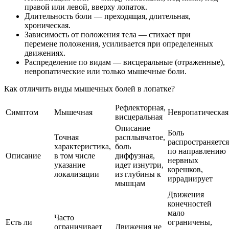
правой или левой, вверху лопаток.
Длительность боли — преходящая, длительная,
хроническая.
Зависимость от положения тела — стихает при
перемене положения, усиливается при определенных
движениях.
Распределение по видам — висцеральные (отраженные),
невропатические или только мышечные боли.
Как отличить виды мышечных болей в лопатке?
Рефлекторная,
Симптом
Мышечная
Невропатическая
висцеральная
Описание
Боль
Точная
расплывчатое,
распространяется
характеристика,
боль
по направлению
Описание
в том числе
диффузная,
нервных
указание
идет изнутри,
корешков,
локализации
из глубины к
иррадиирует
мышцам
Движения
конечностей
мало
Часто
Есть ли
ограничены,
ограничивает
Движения не