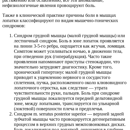
растяжению или ослаблению, все эти аномальные,
нефизиологичные явления провоцируют боль.
Также в клинической практике причины боли в мышцах
лопатки классифицируют по видам мышечно-тонических
синдромов:
Синдром грудной мышцы (малой грудной мышцы) или
лестничный синдром. Боль в зоне лопаток проявляется
на линии 3-5-го ребра, ощущается как жгучая, ломящая.
Симптом может усиливаться ночью, в движении тела,
при отведении рук (гиперабдукция). Часто такие
проявления напоминают приступы стенокардии, что
значительно затрудняет диагностику. Кроме того,
хронический гипертонус малой грудной мышцы
приводит к ущемлению нервного и сосудистого
сплетения, пучка, расположенного около клювовидного
лопаточного отростка, как следствие — утрата
чувствительности руки, пальцев. Боль при синдроме
грудной мышцы локализуется передней дельтовидной
зоне, между лопатками, транслируется по ульнарной
(локтевой) поверхности плеча и предплечья.
Синдром m. serratus posterior superior — верхней задней
зубчатой мышцы часто провоцируется дегенеративным
процессом в верхних грудных межпозвонковых дисках.
Боль локализуется под лопаткой, ощущается в глубине