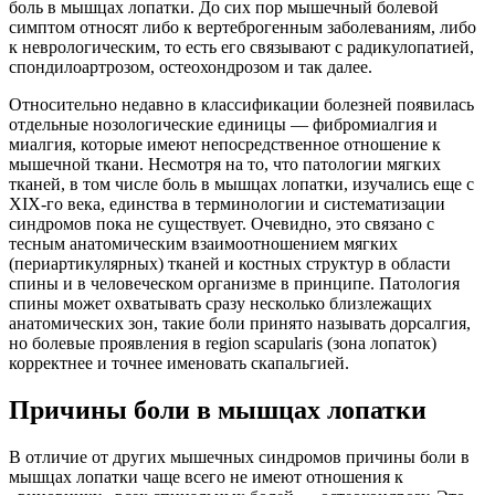
боль в мышцах лопатки. До сих пор мышечный болевой
симптом относят либо к вертеброгенным заболеваниям, либо
к неврологическим, то есть его связывают с радикулопатией,
спондилоартрозом, остеохондрозом и так далее.
Относительно недавно в классификации болезней появилась
отдельные нозологические единицы — фибромиалгия и
миалгия, которые имеют непосредственное отношение к
мышечной ткани. Несмотря на то, что патологии мягких
тканей, в том числе боль в мышцах лопатки, изучались еще с
XIX-го века, единства в терминологии и систематизации
синдромов пока не существует. Очевидно, это связано с
тесным анатомическим взаимоотношением мягких
(периартикулярных) тканей и костных структур в области
спины и в человеческом организме в принципе. Патология
спины может охватывать сразу несколько близлежащих
анатомических зон, такие боли принято называть дорсалгия,
но болевые проявления в region scapularis (зона лопаток)
корректнее и точнее именовать скапальгией.
Причины боли в мышцах лопатки
В отличие от других мышечных синдромов причины боли в
мышцах лопатки чаще всего не имеют отношения к