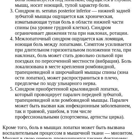
мышц, носит ноющий, тупой характер боли.
Синдром m. serratus posterior inferior — нижней задней
зубчатой мышцы ощущается как хроническая,
изматывающая тупая боль в области нижней части
спины (на уровне грудной клетки). Синдром
ограничивает движения тела при наклонах, ротации.
Межлопаточный синдром ощущается как ломящая,
ноющая боль между лопатками. Симптом усиливается
при длительном горизонтальном положении тела, при
наклонах, боль может стать довольно сильной при
поездках по пересеченной местности (вибрация). Боль
локализована в месте крепления ромбовидной,
трапециевидной и широчайшей мышцы спины (зона
ости лопатки), может распространиться в плечо,
предплечье по ходу ульнарного нерва.
Синдром приобретенной крыловидной лопатки,
который провоцирует паралич передней зубчатой,
трапециевидной или ромбовидной мышцы. Паралич
может быть вызван как инфекционным заболеванием,
так и травмой, ушибом, в том числе
профессиональными (спортсмены, артисты цирка).
Кроме того, боль в мышцах лопатки может быть вызвана
воспалительным процессом в мышечной ткани — миозитом.
Миозит в свою очередь провоцируется такими факторами: