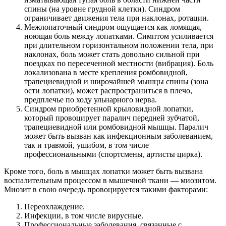
спины (на уровне грудной клетки). Синдром
ограничивает движения тела при наклонах, ротации.
Межлопаточный синдром ощущается как ломящая,
ноющая боль между лопатками. Симптом усиливается
при длительном горизонтальном положении тела, при
наклонах, боль может стать довольно сильной при
поездках по пересеченной местности (вибрация). Боль
локализована в месте крепления ромбовидной,
трапециевидной и широчайшей мышцы спины (зона
ости лопатки), может распространиться в плечо,
предплечье по ходу ульнарного нерва.
Синдром приобретенной крыловидной лопатки,
который провоцирует паралич передней зубчатой,
трапециевидной или ромбовидной мышцы. Паралич
может быть вызван как инфекционным заболеванием,
так и травмой, ушибом, в том числе
профессиональными (спортсмены, артисты цирка).
Кроме того, боль в мышцах лопатки может быть вызвана
воспалительным процессом в мышечной ткани — миозитом.
Миозит в свою очередь провоцируется такими факторами:
Переохлаждение.
Инфекции, в том числе вирусные.
Профессиональные заболевания, связанные с