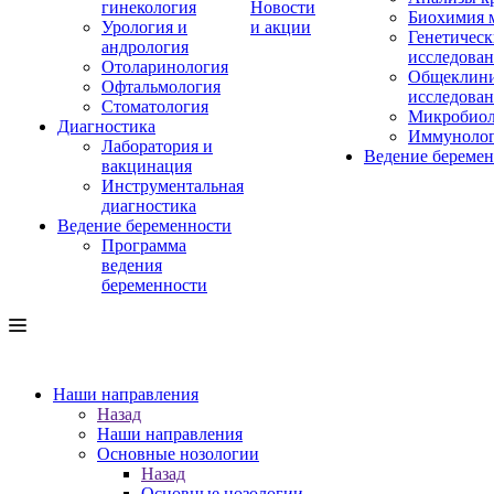
гинекология
Новости
Биохимия 
Урология и
и акции
Генетическ
андрология
исследова
Отоларинология
Общеклини
Офтальмология
исследова
Стоматология
Микробиол
Диагностика
Иммуноло
Лаборатория и
Ведение береме
вакцинация
Инструментальная
диагностика
Ведение беременности
Программа
ведения
беременности
Наши направления
Назад
Наши направления
Основные нозологии
Назад
Основные нозологии