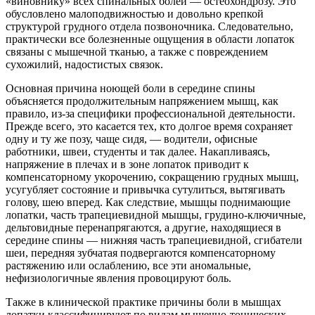
«виновнику» всех спинальных болей — остеохондрозу. Это
обусловлено малоподвижностью и довольно крепкой
структурой грудного отдела позвоночника. Следовательно,
практически все болезненные ощущения в области лопаток
связаны с мышечной тканью, а также с повреждением
сухожилий, надостистых связок.
Основная причина ноющей боли в середине спины
объясняется продолжительным напряжением мышц, как
правило, из-за специфики профессиональной деятельности.
Прежде всего, это касается тех, кто долгое время сохраняет
одну и ту же позу, чаще сидя, — водители, офисные
работники, швеи, студенты и так далее. Накапливаясь,
напряжение в плечах и в зоне лопаток приводит к
компенсаторному укорочению, сокращению грудных мышц,
усугубляет состояние и привычка сутулиться, вытягивать
голову, шею вперед. Как следствие, мышцы поднимающие
лопатки, часть трапециевидной мышцы, грудино-ключичные,
дельтовидные перенапрягаются, а другие, находящиеся в
середине спины — нижняя часть трапециевидной, сгибатели
шеи, передняя зубчатая подвергаются компенсаторному
растяжению или ослаблению, все эти аномальные,
нефизиологичные явления провоцируют боль.
Также в клинической практике причины боли в мышцах
лопатки классифицируют по видам мышечно-тонических