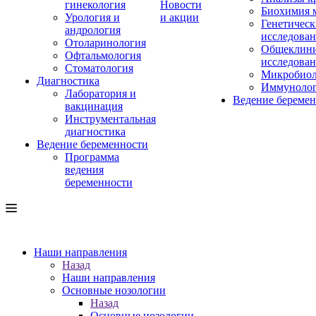
гинекология
Новости
Биохимия 
Урология и
и акции
Генетическ
андрология
исследова
Отоларинология
Общеклини
Офтальмология
исследова
Стоматология
Микробиол
Диагностика
Иммуноло
Лаборатория и
Ведение береме
вакцинация
Инструментальная
диагностика
Ведение беременности
Программа
ведения
беременности
Наши направления
Назад
Наши направления
Основные нозологии
Назад
Основные нозологии