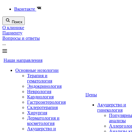
Вконтакте
Поиск
О клинике
Пациенту
Вопросы и ответы
...
Наши направления
Основные нозологии
Терапия и
гематология
Эндокринология
Неврология
Цены
Кардиология
Гастроэнтерология
Акушерство и
Склеротерапия
гинекология
Хирургия
Популярны
Дерматология и
анализы
косметология
Аллерголо
Акушерство и
Анализы к