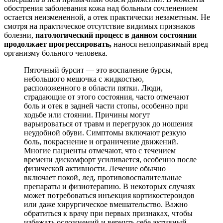
обострения заболевания кожа над больным сочленением
остается неизмененной, а отек практически незаметным. Не
смотря на практическое отсутствие видимых признаков
болезни,
патологический процесс в данном состоянии
продолжает прогрессировать,
нанося непоправимый вред
организму больного человека.
Пяточный бурсит — это воспаление бурсы,
небольшого мешочка с жидкостью,
расположенного в области пятки. Люди,
страдающие от этого состояния, часто отмечают
боль и отек в задней части стопы, особенно при
ходьбе или стоянии. Причины могут
варьироваться от травм и перегрузок до ношения
неудобной обуви. Симптомы включают резкую
боль, покраснение и ограничение движений.
Многие пациенты отмечают, что с течением
времени дискомфорт усиливается, особенно после
физической активности. Лечение обычно
включает покой, лед, противовоспалительные
препараты и физиотерапию. В некоторых случаях
может потребоваться инъекция кортикостероидов
или даже хирургическое вмешательство. Важно
обратиться к врачу при первых признаках, чтобы
избежать осложнений и вернуть себе активный