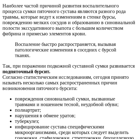
Наиболее частой причиной развития воспалительного
процесса сумки пяточного сустава являются разного рода
травмы, которые ведут к изменениям в стенке бурсы,
повреждению мелких сосудов и образованию в синовиальной
полости экссудативного выпота с большим количеством
фибрина и примесью элементов крови.
Воспаление быстро распространяется, вызывая
патологические изменения в соседних с бурсой
тканях.
Так, при поражении подкожной суставной сумки развивается
подпяточный бурсит.
Согласно статистическим исследованиям, сегодня принято
называть несколько самых распространенных причин
возникновения пяточного бурсита:
повреждения синовиальной сумки, вызванные
травмами и ношением тесной, неудобной обуви;
полиартрит;
нарушения в обмене уратов;
туберкулез;
инфицирование сустава специфическими
микроорганизмами, среди которых следует выделить
гонококки, стафилококки, стрептококки, бруцеллезную