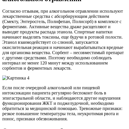
Согласно отзывам, при алкогольном отравлении используют
лекарственные средства с абсорбирующим действием
(Смекту, Энтеросгель, Полифепан, Полисорб) в комплексе с
ферментами. Активные вещества драже расщепляют и
выводят продукты распада этанола. Спиртные напитки
начинают выделять токсины, еще будучи в ротовой полости.
Этанол взаимодействует со слюной, запускается
окислительная реакция и начинают вырабатываться вредные
для организма вещества. Сорбент – несовместимый препарат
с другими средствами. Поэтому необходимо соблюдать
интервал не менее 120 минут между использованием
сорбентов и ферментных лекарств.
Если после очередной алкогольной или пищевой
интоксикации пациента регулярно беспокоит боль в
эпигастральной области, и наблюдаются другие нарушения
функционирования ЖКТ и поджелудочной, необходимо
обратиться за медицинской помощью. Тревожные признаки:
резкое повышение температуры тела, неукротимая рвота и
понос, признаки обезвоживания.