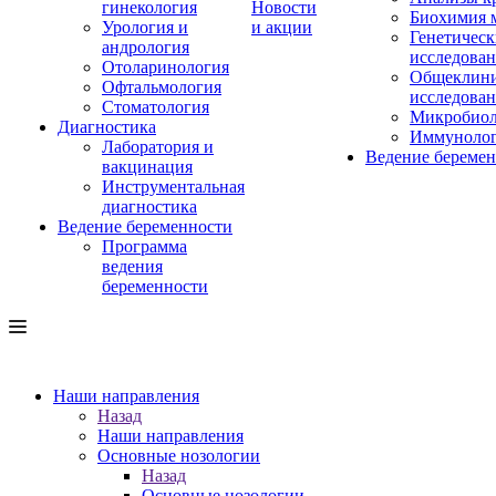
гинекология
Новости
Биохимия 
Урология и
и акции
Генетическ
андрология
исследова
Отоларинология
Общеклини
Офтальмология
исследова
Стоматология
Микробиол
Диагностика
Иммуноло
Лаборатория и
Ведение береме
вакцинация
Инструментальная
диагностика
Ведение беременности
Программа
ведения
беременности
Наши направления
Назад
Наши направления
Основные нозологии
Назад
Основные нозологии