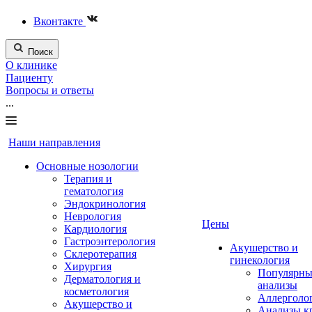
Вконтакте
Поиск
О клинике
Пациенту
Вопросы и ответы
...
Наши направления
Основные нозологии
Терапия и
гематология
Эндокринология
Неврология
Цены
Кардиология
Гастроэнтерология
Акушерство и
Склеротерапия
гинекология
Хирургия
Популярны
Дерматология и
анализы
косметология
Аллерголо
Акушерство и
Анализы к