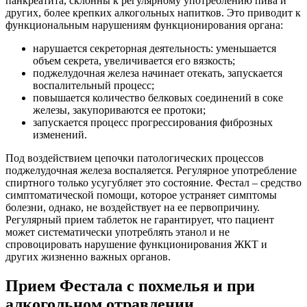
панкреатита, склонны к регулярному употреблению пива и
других, более крепких алкогольных напитков. Это приводит к
функциональным нарушениям функционирования органа:
нарушается секреторная деятельность: уменьшается
объем секрета, увеличивается его вязкость;
поджелудочная железа начинает отекать, запускается
воспалительный процесс;
повышается количество белковых соединений в соке
железы, закупориваются ее протоки;
запускается процесс прогрессирования фиброзных
изменений.
Под воздействием цепочки патологических процессов
поджелудочная железа воспаляется. Регулярное употребление
спиртного только усугубляет это состояние. Фестал – средство
симптоматической помощи, которое устраняет симптомы
болезни, однако, не воздействует на ее первопричину.
Регулярный прием таблеток не гарантирует, что пациент
может систематически употреблять этанол и не
спровоцировать нарушение функционирования ЖКТ и
других жизненно важных органов.
Прием Фестала с похмелья и при
алкогольном отравлении