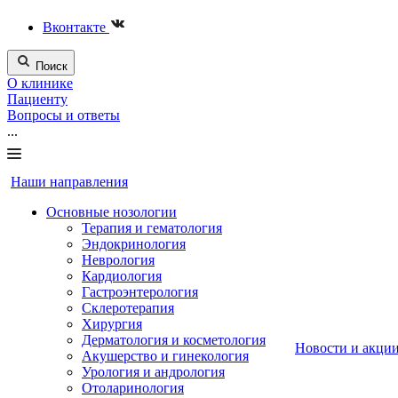
Вконтакте
Поиск
О клинике
Пациенту
Вопросы и ответы
...
Наши направления
Основные нозологии
Терапия и гематология
Эндокринология
Неврология
Кардиология
Гастроэнтерология
Склеротерапия
Хирургия
Дерматология и косметология
Новости и акци
Акушерство и гинекология
Урология и андрология
Отоларинология