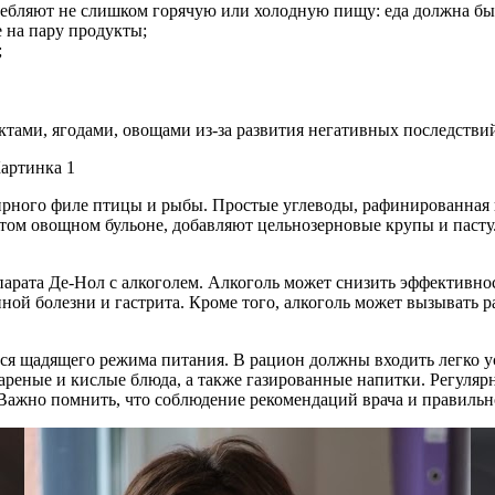
бляют не слишком горячую или холодную пищу: еда должна быт
 на пару продукты;
;
тами, ягодами, овощами из-за развития негативных последстви
жирного филе птицы и рыбы. Простые углеводы, рафинированная 
том овощном бульоне, добавляют цельнозерновые крупы и пасту.
парата Де-Нол с алкоголем. Алкоголь может снизить эффективнос
ной болезни и гастрита. Кроме того, алкоголь может вызывать 
ься щадящего режима питания. В рацион должны входить легко 
жареные и кислые блюда, а также газированные напитки. Регул
 Важно помнить, что соблюдение рекомендаций врача и правиль