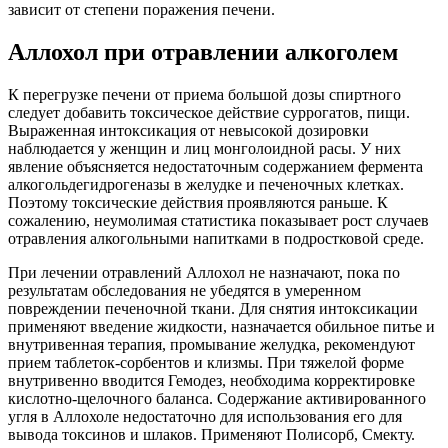
зависит от степени поражения печени.
Аллохол при отравлении алкоголем
К перегрузке печени от приема большой дозы спиртного
следует добавить токсическое действие суррогатов, пищи.
Выраженная интоксикация от невысокой дозировки
наблюдается у женщин и лиц монголоидной расы. У них
явление объясняется недостаточным содержанием фермента
алкогольдегидрогеназы в желудке и печеночных клетках.
Поэтому токсические действия проявляются раньше. К
сожалению, неумолимая статистика показывает рост случаев
отравления алкогольными напитками в подростковой среде.
При лечении отравлений Аллохол не назначают, пока по
результатам обследования не убедятся в умеренном
повреждении печеночной ткани. Для снятия интоксикации
применяют введение жидкости, назначается обильное питье и
внутривенная терапия, промывание желудка, рекомендуют
прием таблеток-сорбентов и клизмы. При тяжелой форме
внутривенно вводится Гемодез, необходима корректировке
кислотно-щелочного баланса. Содержание активированного
угля в Аллохоле недостаточно для использования его для
вывода токсинов и шлаков. Применяют Полисорб, Смекту.