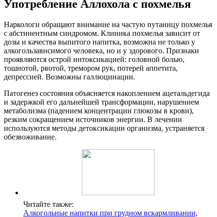
Употребление Аллохола с похмелья
Наркологи обращают внимание на частую путаницу похмелья
с абстинентным синдромом. Клиника похмелья зависит от
дозы и качества выпитого напитка, возможна не только у
алкогользависимого человека, но и у здорового. Признаки
проявляются острой интоксикацией: головной болью,
тошнотой, рвотой, тремором рук, потерей аппетита,
депрессией. Возможны галлюцинации.
Патогенез состояния объясняется накоплением ацетальдегида
и задержкой его дальнейшей трансформации, нарушением
метаболизма (падением концентрации глюкозы в крови),
резким сокращением источников энергии. В лечении
используются методы детоксикации организма, устраняется
обезвоживание.
Читайте также:
Алкогольные напитки при грудном вскармливании,