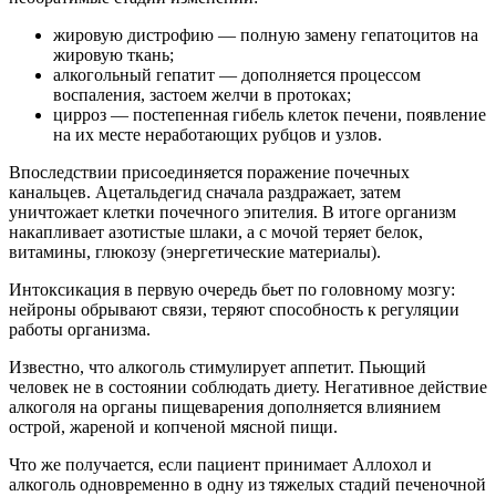
жировую дистрофию — полную замену гепатоцитов на
жировую ткань;
алкогольный гепатит — дополняется процессом
воспаления, застоем желчи в протоках;
цирроз — постепенная гибель клеток печени, появление
на их месте неработающих рубцов и узлов.
Впоследствии присоединяется поражение почечных
канальцев. Ацетальдегид сначала раздражает, затем
уничтожает клетки почечного эпителия. В итоге организм
накапливает азотистые шлаки, а с мочой теряет белок,
витамины, глюкозу (энергетические материалы).
Интоксикация в первую очередь бьет по головному мозгу:
нейроны обрывают связи, теряют способность к регуляции
работы организма.
Известно, что алкоголь стимулирует аппетит. Пьющий
человек не в состоянии соблюдать диету. Негативное действие
алкоголя на органы пищеварения дополняется влиянием
острой, жареной и копченой мясной пищи.
Что же получается, если пациент принимает Аллохол и
алкоголь одновременно в одну из тяжелых стадий печеночной