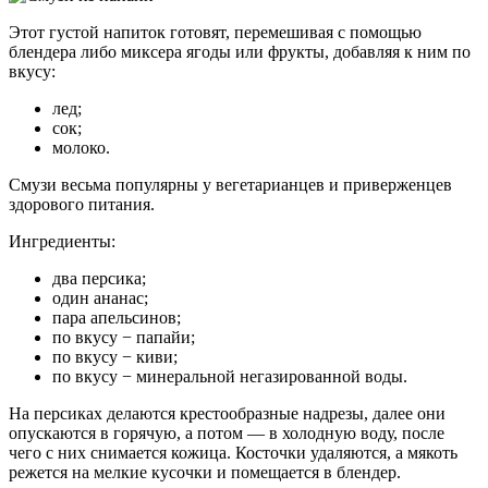
Этот густой напиток готовят, перемешивая с помощью
блендера либо миксера ягоды или фрукты, добавляя к ним по
вкусу:
лед;
сок;
молоко.
Смузи весьма популярны у вегетарианцев и приверженцев
здорового питания.
Ингредиенты:
два персика;
один ананас;
пара апельсинов;
по вкусу − папайи;
по вкусу − киви;
по вкусу − минеральной негазированной воды.
На персиках делаются крестообразные надрезы, далее они
опускаются в горячую, а потом — в холодную воду, после
чего с них снимается кожица. Косточки удаляются, а мякоть
режется на мелкие кусочки и помещается в блендер.