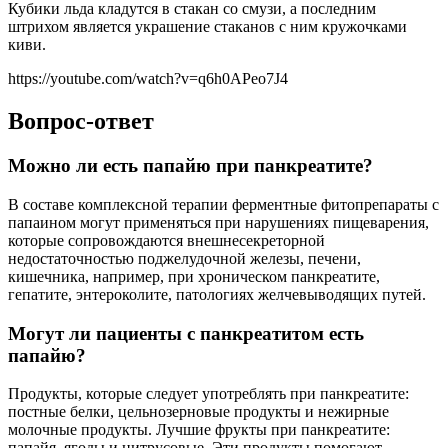
Кубики льда кладутся в стакан со смузи, а последним
штрихом является украшение стаканов с ним кружочками
киви.
https://youtube.com/watch?v=q6h0APeo7J4
Вопрос-ответ
Можно ли есть папайю при панкреатите?
В составе комплексной терапии ферментные фитопрепараты с
папаином могут применяться при нарушениях пищеварения,
которые сопровождаются внешнесекреторной
недостаточностью поджелудочной железы, печени,
кишечника, например, при хроническом панкреатите,
гепатите, энтероколите, патологиях желчевыводящих путей.
Могут ли пациенты с панкреатитом есть
папайю?
Продукты, которые следует употреблять при панкреатите:
постные белки, цельнозерновые продукты и нежирные
молочные продукты. Лучшие фрукты при панкреатите:
папайя, ягоды и цитрусовые. Эти продукты помогают