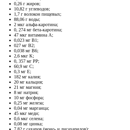
0,26 г жиров;
10,82 г углеводов;
1,7 г волокон пищевых;
88,06 г воды;
2 мкг альфа-каротина;
0, 274 мг бета-каротина;
47 мкг витамина A;
0,023 мг B1;
027 мг B2;
0,038 мг B6;
2,6 мкг K;
0, 357 мг PP;
60,9 мг C;
0,3 мг E;
182 мг калия;
20 мг кальция;
21 мг магния;
8 мг натрия;
10 мг фосфора;
0,25 мг железа;
0,04 мг марганца;
45 мкг меди;
0,6 мкг селена;
0,08 мг цинка;
7,82 г сахаров (моно- и дисахаридов);