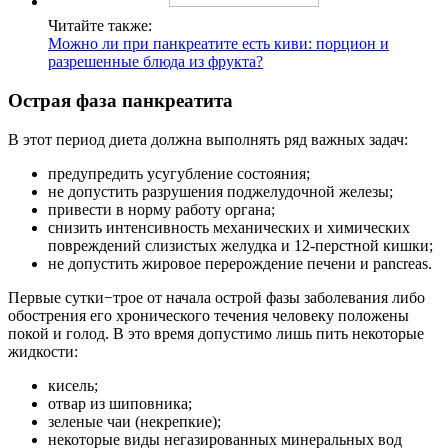
Читайте также:
Можно ли при панкреатите есть киви: порцион и
разрешенные блюда из фрукта?
Острая фаза панкреатита
В этот период диета должна выполнять ряд важных задач:
предупредить усугубление состояния;
не допустить разрушения поджелудочной железы;
привести в норму работу органа;
снизить интенсивность механических и химических
повреждений слизистых желудка и 12-перстной кишки;
не допустить жировое перерождение печени и pancreas.
Первые сутки−трое от начала острой фазы заболевания либо
обострения его хронического течения человеку положены
покой и голод. В это время допустимо лишь пить некоторые
жидкости:
кисель;
отвар из шиповника;
зеленые чаи (некрепкие);
некоторые виды негазированных минеральных вод