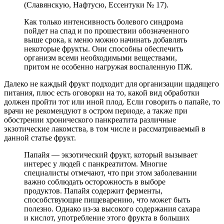
(Славянскую, Нафтусю, Ессентуки № 17).
Как только интенсивность болевого синдрома
пойдет на спад и по прошествии обозначенного
выше срока, к меню можно начинать добавлять
некоторые фрукты. Они способны обеспечить
организм всеми необходимыми веществами,
притом не особенно нагружая воспаленную ПЖ.
Далеко не каждый фрукт подходит для организации щадящего
питания, плюс есть оговорки на то, какой вид обработки
должен пройти тот или иной плод. Если говорить о папайе, то
врачи не рекомендуют в остром периоде, а также при
обострении хронического панкреатита различные
экзотические лакомства, в том числе и рассматриваемый в
данной статье фрукт.
Папайя — экзотический фрукт, который вызывает
интерес у людей с панкреатитом. Многие
специалисты отмечают, что при этом заболевании
важно соблюдать осторожность в выборе
продуктов. Папайя содержит ферменты,
способствующие пищеварению, что может быть
полезно. Однако из-за высокого содержания сахара
и кислот, употребление этого фрукта в больших