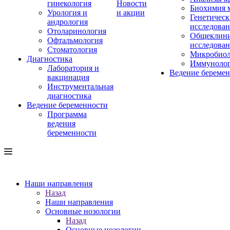
гинекология
Новости
Биохимия 
Урология и
и акции
Генетическ
андрология
исследова
Отоларинология
Общеклини
Офтальмология
исследова
Стоматология
Микробиол
Диагностика
Иммуноло
Лаборатория и
Ведение береме
вакцинация
Инструментальная
диагностика
Ведение беременности
Программа
ведения
беременности
Наши направления
Назад
Наши направления
Основные нозологии
Назад
Основные нозологии