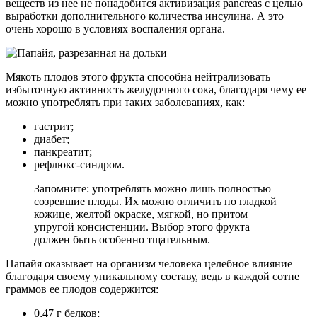
веществ из нее не понадобится активизация pancreas с целью
выработки дополнительного количества инсулина. А это
очень хорошо в условиях воспаления органа.
Мякоть плодов этого фрукта способна нейтрализовать
избыточную активность желудочного сока, благодаря чему ее
можно употреблять при таких заболеваниях, как:
гастрит;
диабет;
панкреатит;
рефлюкс-синдром.
Запомните: употреблять можно лишь полностью
созревшие плоды. Их можно отличить по гладкой
кожице, желтой окраске, мягкой, но притом
упругой консистенции. Выбор этого фрукта
должен быть особенно тщательным.
Папайя оказывает на организм человека целебное влияние
благодаря своему уникальному составу, ведь в каждой сотне
граммов ее плодов содержится:
0,47 г белков;