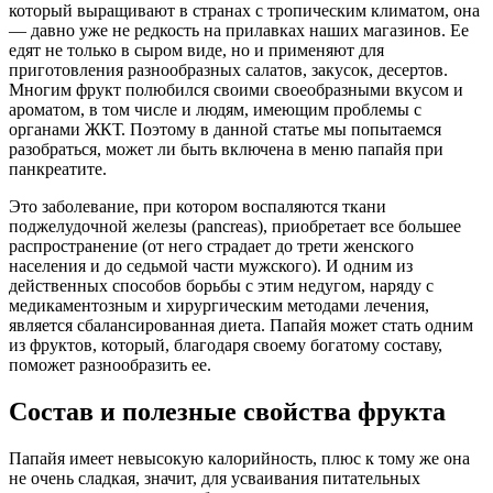
который выращивают в странах с тропическим климатом, она
— давно уже не редкость на прилавках наших магазинов. Ее
едят не только в сыром виде, но и применяют для
приготовления разнообразных салатов, закусок, десертов.
Многим фрукт полюбился своими своеобразными вкусом и
ароматом, в том числе и людям, имеющим проблемы с
органами ЖКТ. Поэтому в данной статье мы попытаемся
разобраться, может ли быть включена в меню папайя при
панкреатите.
Это заболевание, при котором воспаляются ткани
поджелудочной железы (pancreas), приобретает все большее
распространение (от него страдает до трети женского
населения и до седьмой части мужского). И одним из
действенных способов борьбы с этим недугом, наряду с
медикаментозным и хирургическим методами лечения,
является сбалансированная диета. Папайя может стать одним
из фруктов, который, благодаря своему богатому составу,
поможет разнообразить ее.
Состав и полезные свойства фрукта
Папайя имеет невысокую калорийность, плюс к тому же она
не очень сладкая, значит, для усваивания питательных