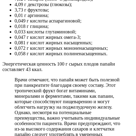
4,09 г декстрозы (глюкозы);
3,73 г фруктозы;
0,01 г аргинина;
0,049 г кислоты аспарагиновой;
0,018 г глицина;
0,033 кислоты глутаминовой;
0,047 г кислот жирных омега-3;
0,081 г кислот жирных насыщенных;
0,072 г кислот жирных мононенасыщенных;
0,058 г кислот жирных полиненасыщенных.
Энергетическая ценность 100 г сырых плодов папайи
составляет 43 ккал.
Врачи отмечают, что папайя может быть полезной
при панкреатите благодаря своему составу. Этот
тропический фрукт богат витаминами,
минералами и ферментами, такими как папаин,
которые способствуют пищеварению и могут
облегчить нагрузку на поджелудочную железу.
Однако, несмотря на потенциальные
преимущества, важно учитывать индивидуальные
особенности пациента. Врачи предупреждают, что
из-за высокого содержания сахаров и клетчатки
папайю следует употреблять в умеренных