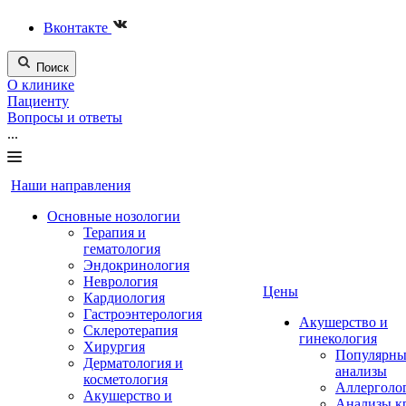
Вконтакте
Поиск
О клинике
Пациенту
Вопросы и ответы
...
Наши направления
Основные нозологии
Терапия и
гематология
Эндокринология
Неврология
Цены
Кардиология
Гастроэнтерология
Акушерство и
Склеротерапия
гинекология
Хирургия
Популярны
Дерматология и
анализы
косметология
Аллерголо
Акушерство и
Анализы к