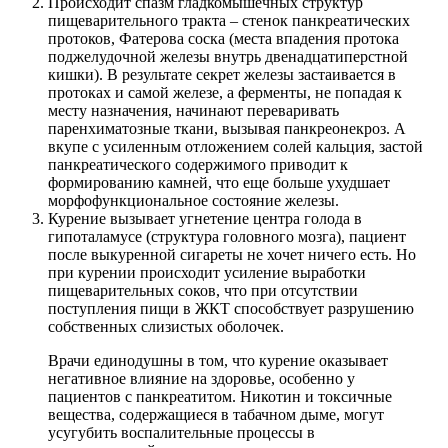
Происходит спазм гладкомышечных структур
пищеварительного тракта – стенок панкреатических
протоков, Фатерова соска (места впадения протока
поджелудочной железы внутрь двенадцатиперстной
кишки). В результате секрет железы застаивается в
протоках и самой железе, а ферменты, не попадая к
месту назначения, начинают переваривать
паренхиматозные ткани, вызывая панкреонекроз. А
вкупе с усиленным отложением солей кальция, застой
панкреатического содержимого приводит к
формированию камней, что еще больше ухудшает
морфофункциональное состояние железы.
Курение вызывает угнетение центра голода в
гипоталамусе (структура головного мозга), пациент
после выкуренной сигареты не хочет ничего есть. Но
при курении происходит усиление выработки
пищеварительных соков, что при отсутствии
поступления пищи в ЖКТ способствует разрушению
собственных слизистых оболочек.
Врачи единодушны в том, что курение оказывает
негативное влияние на здоровье, особенно у
пациентов с панкреатитом. Никотин и токсичные
вещества, содержащиеся в табачном дыме, могут
усугубить воспалительные процессы в