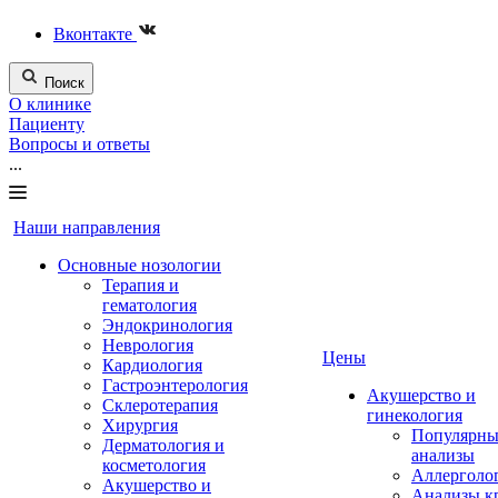
Вконтакте
Поиск
О клинике
Пациенту
Вопросы и ответы
...
Наши направления
Основные нозологии
Терапия и
гематология
Эндокринология
Неврология
Цены
Кардиология
Гастроэнтерология
Акушерство и
Склеротерапия
гинекология
Хирургия
Популярны
Дерматология и
анализы
косметология
Аллерголо
Акушерство и
Анализы к