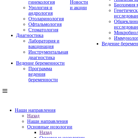
гинекология
Новости
Биохимия 
Урология и
и акции
Генетическ
андрология
исследова
Отоларинология
Общеклини
Офтальмология
исследова
Стоматология
Микробиол
Диагностика
Иммуноло
Лаборатория и
Ведение береме
вакцинация
Инструментальная
диагностика
Ведение беременности
Программа
ведения
беременности
Наши направления
Назад
Наши направления
Основные нозологии
Назад
Основные нозологии