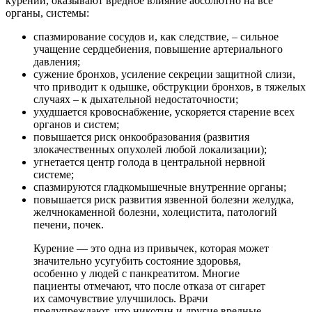
курении, оказывают вредное влияние абсолютно на все
органы, системы:
спазмирование сосудов и, как следствие, – сильное
учащение сердцебиения, повышение артериального
давления;
сужение бронхов, усиление секреции защитной слизи,
что приводит к одышке, обструкции бронхов, в тяжелых
случаях – к дыхательной недостаточности;
ухудшается кровоснабжение, ускоряется старение всех
органов и систем;
повышается риск онкообразования (развития
злокачественных опухолей любой локализации);
угнетается центр голода в центральной нервной
системе;
спазмируются гладкомышечные внутренние органы;
повышается риск развития язвенной болезни желудка,
желчнокаменной болезни, холецистита, патологий
печени, почек.
Курение — это одна из привычек, которая может
значительно усугубить состояние здоровья,
особенно у людей с панкреатитом. Многие
пациенты отмечают, что после отказа от сигарет
их самочувствие улучшилось. Врачи
предупреждают, что никотин и другие вредные