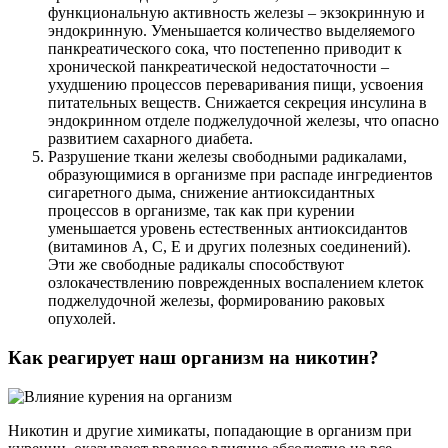
функциональную активность железы – экзокринную и
эндокринную. Уменьшается количество выделяемого
панкреатического сока, что постепенно приводит к
хронической панкреатической недостаточности –
ухудшению процессов переваривания пищи, усвоения
питательных веществ. Снижается секреция инсулина в
эндокринном отделе поджелудочной железы, что опасно
развитием сахарного диабета.
Разрушение ткани железы свободными радикалами,
образующимися в организме при распаде ингредиентов
сигаретного дыма, снижение антиоксидантных
процессов в организме, так как при курении
уменьшается уровень естественных антиоксидантов
(витаминов A, C, E и других полезных соединений).
Эти же свободные радикалы способствуют
озлокачествлению поврежденных воспалением клеток
поджелудочной железы, формированию раковых
опухолей.
Как реагирует наш организм на никотин?
Никотин и другие химикаты, попадающие в организм при