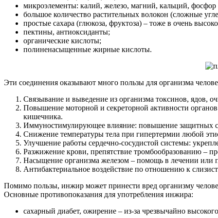
микроэлементы: калий, железо, магний, кальций, фосфор 
большое количество растительных волокон (сложные угле
простые сахара (глюкоза, фруктоза) – тоже в очень высок
пектины, антиоксиданты;
органические кислоты;
полиненасыщенные жирные кислоты.
Эти соединения оказывают много пользы для организма челове
Связывание и выведение из организма токсинов, ядов, 
Повышение моторной и секреторной активности органов 
кишечника.
Иммуностимулирующее влияние: повышение защитных си
Снижение температуры тела при гипертермии любой эти
Улучшение работы сердечно-сосудистой системы: укрепле
Разжижение крови, препятствие тромбообразованию – пр
Насыщение организма железом – помощь в лечении или 
Антибактериальное воздействие по отношению к слизис
Помимо пользы, инжир может принести вред организму человек
Основные противопоказания для употребления инжира:
сахарный диабет, ожирение – из-за чрезвычайно высоког