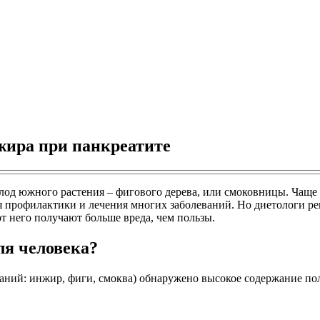
жира при панкреатите
лод южного растения – фигового дерева, или смоковницы. Чаще 
профилактики и лечения многих заболеваний. Но диетологи рек
от него получают больше вреда, чем пользы.
ля человека?
аний: инжир, фиги, смоква) обнаружено высокое содержание по