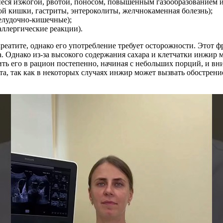
еся изжогой, рвотой, поносом, повышенным газообразованием 
ой кишки, гастриты, энтероколиты, желчнокаменная болезнь);
елудочно-кишечные);
ллергические реакции).
реатите, однако его употребление требует осторожности. Этот 
. Однако из-за высокого содержания сахара и клетчатки инжир
ь его в рацион постепенно, начиная с небольших порций, и вни
, так как в некоторых случаях инжир может вызвать обострени