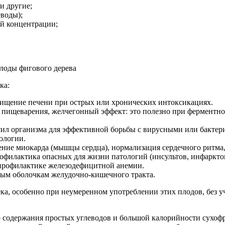
и другие;
воды);
ой концентрации;
ка:
очищение печени при острых или хронических интоксикациях.
пищеварения, желчегонный эффект: это полезно при ферментно
л организма для эффективной борьбы с вирусными или бакте
ологии.
ние миокарда (мышцы сердца), нормализация сердечного ритма,
офилактика опасных для жизни патологий (инсультов, инфаркто
профилактике железодефицитной анемии.
тым оболочкам желудочно-кишечного тракта.
а, особенно при неумеренном употреблении этих плодов, без у
о содержания простых углеводов и большой калорийности сухоф