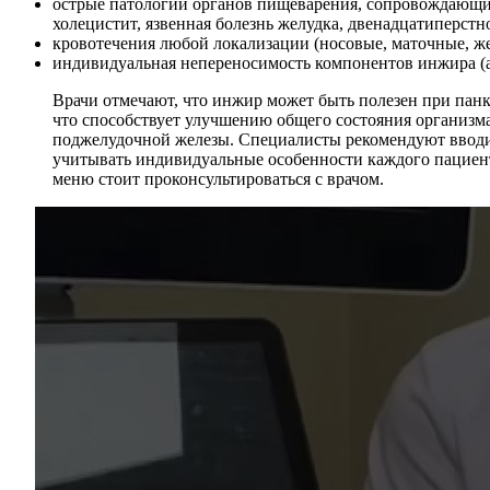
острые патологии органов пищеварения, сопровождающи
холецистит, язвенная болезнь желудка, двенадцатиперстн
кровотечения любой локализации (носовые, маточные, ж
индивидуальная непереносимость компонентов инжира (а
Врачи отмечают, что инжир может быть полезен при панк
что способствует улучшению общего состояния организма
поджелудочной железы. Специалисты рекомендуют вводит
учитывать индивидуальные особенности каждого пациента
меню стоит проконсультироваться с врачом.