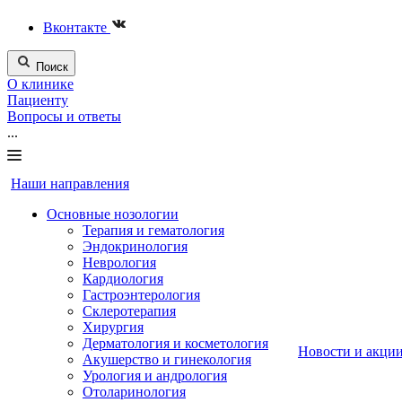
Вконтакте
Поиск
О клинике
Пациенту
Вопросы и ответы
...
Наши направления
Основные нозологии
Терапия и гематология
Эндокринология
Неврология
Кардиология
Гастроэнтерология
Склеротерапия
Хирургия
Дерматология и косметология
Новости и акци
Акушерство и гинекология
Урология и андрология
Отоларинология