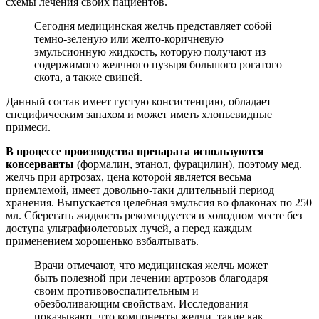
схемы лечения своих пациентов.
Сегодня медицинская желчь представляет собой
темно-зеленую или желто-коричневую
эмульсионную жидкость, которую получают из
содержимого желчного пузыря большого рогатого
скота, а также свиней.
Данный состав имеет густую консистенцию, обладает
специфическим запахом и может иметь хлопьевидные
примеси.
В процессе производства препарата используются
консерванты
(формалин, этанол, фурацилин), поэтому мед.
желчь при артрозах, цена которой является весьма
приемлемой, имеет довольно-таки длительный период
хранения. Выпускается целебная эмульсия во флаконах по 250
мл. Сберегать жидкость рекомендуется в холодном месте без
доступа ультрафиолетовых лучей, а перед каждым
применением хорошенько взбалтывать.
Врачи отмечают, что медицинская желчь может
быть полезной при лечении артрозов благодаря
своим противовоспалительным и
обезболивающим свойствам. Исследования
показывают, что компоненты желчи, такие как