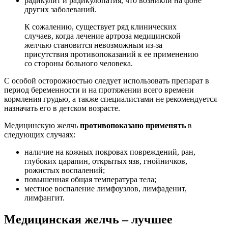
радикулит и радикулопатия, что возникли на фоне
других заболеваний.
К сожалению, существует ряд клинических
случаев, когда лечение артроза медицинской
желчью становится невозможным из-за
присутствия противопоказаний к ее применению
со стороны больного человека.
С особой осторожностью следует использовать препарат в
период беременности и на протяжении всего времени
кормления грудью, а также специалистами не рекомендуется
назначать его в детском возрасте.
Медицинскую желчь
противопоказано применять
в
следующих случаях:
наличие на кожных покровах повреждений, ран,
глубоких царапин, открытых язв, гнойничков,
рожистых воспалений;
повышенная общая температура тела;
местное воспаление лимфоузлов, лимфаденит,
лимфангит.
Медицинская желчь – лучшее