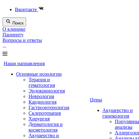
Вконтакте
Поиск
О клинике
Пациенту
Вопросы и ответы
...
Наши направления
Основные нозологии
Терапия и
гематология
Эндокринология
Неврология
Цены
Кардиология
Гастроэнтерология
Акушерство и
Склеротерапия
гинекология
Хирургия
Популярны
Дерматология и
анализы
косметология
Аллерголо
Акушерство и
Анализы к