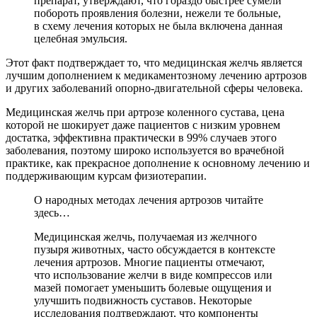
препарат, утверждают, что гораздо быстрее сумели
побороть проявления болезни, нежели те больные,
в схему лечения которых не была включена данная
целебная эмульсия.
Этот факт подтверждает то, что медицинская желчь является
лучшим дополнением к медикаментозному лечению артрозов
и других заболеваний опорно-двигательной сферы человека.
Медицинская желчь при артрозе коленного сустава, цена
которой не шокирует даже пациентов с низким уровнем
достатка, эффективна практически в 99% случаев этого
заболевания, поэтому широко используется во врачебной
практике, как прекрасное дополнение к основному лечению и
поддерживающим курсам физиотерапии.
О народных методах лечения артрозов читайте
здесь…
Медицинская желчь, получаемая из желчного
пузыря животных, часто обсуждается в контексте
лечения артрозов. Многие пациенты отмечают,
что использование желчи в виде компрессов или
мазей помогает уменьшить болевые ощущения и
улучшить подвижность суставов. Некоторые
исследования подтверждают, что компоненты