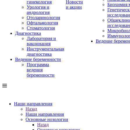
гинекология
Новости
Биохимия 
Урология и
и акции
Генетическ
андрология
исследова
Отоларинология
Общеклини
Офтальмология
исследова
Стоматология
Микробиол
Диагностика
Иммуноло
Лаборатория и
Ведение береме
вакцинация
Инструментальная
диагностика
Ведение беременности
Программа
ведения
беременности
Наши направления
Назад
Наши направления
Основные нозологии
Назад
Основные нозологии