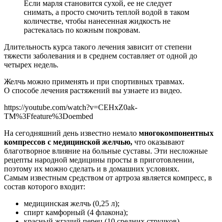
Если марля становится сухой, ее не следует
снимать, а просто смочить теплой водой в таком
количестве, чтобы нанесенная жидкость не
растекалась по кожным покровам.
Длительность курса такого лечения зависит от степени
тяжести заболевания и в среднем составляет от одной до
четырех недель.
Желчь можно применять и при спортивных травмах.
О способе лечения растяжений вы узнаете из видео.
https://youtube.com/watch?v=CEHxZ0ak-
TM%3Ffeature%3Doembed
На сегодняшний день известно немало
многокомпонентных
компрессов с медицинской желчью,
что оказывают
благотворное влияние на больные суставы. Эти несложные
рецепты народной медицины просты в приготовлении,
поэтому их можно сделать и в домашних условиях.
Самым известным средством от артроза является компресс, в
состав которого входит:
медицинская желчь (0,25 л);
спирт камфорный (4 флакона);
красный жгучий перец (10 средних стручков).