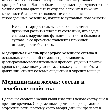
что является причиной разрушения внутрисуставной
хрящевой ткани. Данная болезнь поражает преимущественно
мелкие суставы дистальных отделов верхних и нижних
конечностей, а также позвоночные сочленения,
тазобедренные, коленные, локтевые суставные поверхности.
Не лечить артроз нельзя, так как он является
причиной развития тяжелых состояний, что ведут
сначала к нарушению функциональности больного
сустава, а со временем становятся причиной
инвалидности больного.
Медицинская желчь при артрозе
коленного сустава и
остальных сочленений поможет приостановить
дегенеративно-воспалительный процесс, улучшит приток
крови к пораженным участкам, а также увеличит объем
движений, снизит болевые ощущений и укрепит мышцы.
Медицинская желчь: состав и
лечебные свойства
Целебные свойства желчи были известны человечеству еще в
древние времена. Современные врачи не опровергают ее
эффективности, поэтому часто вводят данный препарат в