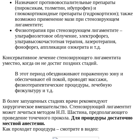
Назначают противовоспалительные препараты
(пироксикам, толметин, ибупрофен) и
глюкокортикоидные препараты (гидрокортизон); также
возможно применение мази при стенозирующем
лигаментите;
Физиотерапия при стенозирующем лигаментите –
ультрафиолетовое облучение, электрофорез,
ультравысокочастотная терапия, лазеротерапия,
фонофорез, аппликации озокерита и т.д.
Консервативное лечение стенозирующего лигаментита
уместно, когда он не достиг поздних стадий.
В этот период обездвиживают пораженную зону и
обеспечивают ей покой, проводят массажи,
физиотерапевтические процедуры, лечебную
физкультуру и т.д.
В более запущенных стадиях врачи рекомендуют
хирургическое вмешательство. Стенозирующий лигаментит
может лечиться методом Н.П. Шастина, предполагающего
проведение точечного прокола.
Для процедуры достаточно
местной анестезии.
Как проходит процедура – смотрите в видео: