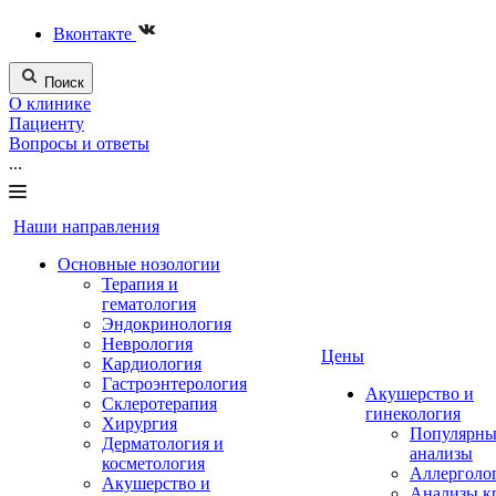
Вконтакте
Поиск
О клинике
Пациенту
Вопросы и ответы
...
Наши направления
Основные нозологии
Терапия и
гематология
Эндокринология
Неврология
Цены
Кардиология
Гастроэнтерология
Акушерство и
Склеротерапия
гинекология
Хирургия
Популярны
Дерматология и
анализы
косметология
Аллерголо
Акушерство и
Анализы к