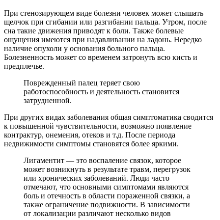
При стенозирующем виде болезни человек может слышать
щелчок при сгибании или разгибании пальца. Утром, после
сна такие движения приводят к боли. Также болевые
ощущения имеются при надавливании на ладонь. Нередко
наличие опухоли у основания больного пальца.
Болезненность может со временем затронуть всю кисть и
предплечье.
Поврежденный палец теряет свою
работоспособность и деятельность становится
затрудненной.
При других видах заболевания общая симптоматика сводится
к повышенной чувствительности, возможно появление
контрактур, онемения, отеков и т.д. После периода
недвижимости симптомы становятся более яркими.
Лигаментит — это воспаление связок, которое
может возникнуть в результате травм, перегрузок
или хронических заболеваний. Люди часто
отмечают, что основными симптомами являются
боль и отечность в области пораженной связки, а
также ограничение подвижности. В зависимости
от локализации различают несколько видов