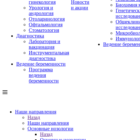
гинекология
Новости
Биохимия 
Урология и
и акции
Генетическ
андрология
исследова
Отоларинология
Общеклини
Офтальмология
исследова
Стоматология
Микробиол
Диагностика
Иммуноло
Лаборатория и
Ведение береме
вакцинация
Инструментальная
диагностика
Ведение беременности
Программа
ведения
беременности
Наши направления
Назад
Наши направления
Основные нозологии
Назад
Основные нозологии