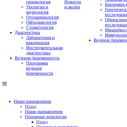
гинекология
Новости
Биохимия 
Урология и
и акции
Генетическ
андрология
исследова
Отоларинология
Общеклини
Офтальмология
исследова
Стоматология
Микробиол
Диагностика
Иммуноло
Лаборатория и
Ведение береме
вакцинация
Инструментальная
диагностика
Ведение беременности
Программа
ведения
беременности
Наши направления
Назад
Наши направления
Основные нозологии
Назад
Основные нозологии