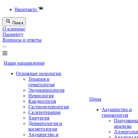
Вконтакте
Поиск
О клинике
Пациенту
Вопросы и ответы
...
Наши направления
Основные нозологии
Терапия и
гематология
Эндокринология
Неврология
Цены
Кардиология
Гастроэнтерология
Акушерство и
Склеротерапия
гинекология
Хирургия
Популярны
Дерматология и
анализы
косметология
Аллерголо
Акушерство и
Анализы к