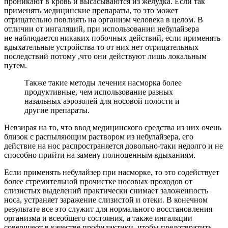
проникают в кровь и высасываются из желудка. Если так
применять медицинские препараты, то это может
отрицательно повлиять на организм человека в целом. В
отличии от ингаляций, при использовании небулайзера
не наблюдается никаких побочных действий, если применять
вдыхательные устройства то от них нет отрицательных
последствий потому ,что они действуют лишь локальным
путем.
Также такие методы лечения насморка более
продуктивные, чем использование разных
назальных аэрозолей для носовой полости и
другие препараты.
Невзирая на то, что ввод медицинского средства из них очень
близок с распыляющим раствором из небулайзера, его
действие на нос распространяется довольно-таки недолго и не
способно прийти на замену полноценным вдыханиям.
Если применять небулайзер при насморке, то это содействует
более стремительной прочистке носовых проходов от
слизистых выделений практически снимает заложенность
носа, устраняет заражение слизистой и отеки. В конечном
результате все это служит для нормального восстановления
организма и всеобщего состояния, а также ингаляции
совершают в качестве профилактики, чтобы предотвратить