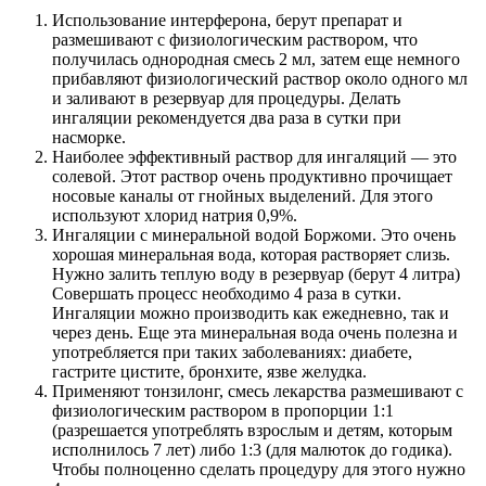
Использование интерферона, берут препарат и
размешивают с физиологическим раствором, что
получилась однородная смесь 2 мл, затем еще немного
прибавляют физиологический раствор около одного мл
и заливают в резервуар для процедуры. Делать
ингаляции рекомендуется два раза в сутки при
насморке.
Наиболее эффективный раствор для ингаляций — это
солевой. Этот раствор очень продуктивно прочищает
носовые каналы от гнойных выделений. Для этого
используют хлорид натрия 0,9%.
Ингаляции с минеральной водой Боржоми. Это очень
хорошая минеральная вода, которая растворяет слизь.
Нужно залить теплую воду в резервуар (берут 4 литра)
Совершать процесс необходимо 4 раза в сутки.
Ингаляции можно производить как ежедневно, так и
через день. Еще эта минеральная вода очень полезна и
употребляется при таких заболеваниях: диабете,
гастрите цистите, бронхите, язве желудка.
Применяют тонзилонг, смесь лекарства размешивают с
физиологическим раствором в пропорции 1:1
(разрешается употреблять взрослым и детям, которым
исполнилось 7 лет) либо 1:3 (для малюток до годика).
Чтобы полноценно сделать процедуру для этого нужно