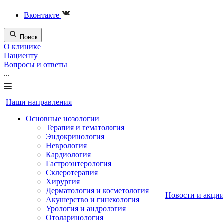
Вконтакте
Поиск
О клинике
Пациенту
Вопросы и ответы
...
Наши направления
Основные нозологии
Терапия и гематология
Эндокринология
Неврология
Кардиология
Гастроэнтерология
Склеротерапия
Хирургия
Дерматология и косметология
Новости и акци
Акушерство и гинекология
Урология и андрология
Отоларинология