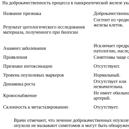
На доброкачественность процесса в панкреатической железе ук
Название признака
Доброкачественна
Состоит из «родн
железы клеток.
Результат цитологического исследования
материала, полученного при биопсии
Исключает предр
Анамнез заболевания
патологию, насле
Проявления
Симптомы чаще о
Признаки интоксикации
Отсутствуют.
Уровень опухолевых маркеров
Нормальный.
Отсутствует или
Динамика роста
незначительна.
Не имеет обильно
Кровоснабжение
артерий.
Склонность к метастазированию
Отсутствует.
Врачи отмечают, что лечение доброкачественных опухол
опухоли не вызывают симптомов и могут быть обнаруже