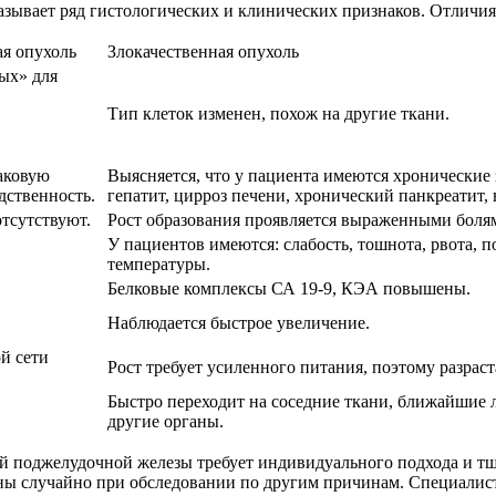
азывает ряд гистологических и клинических признаков. Отличия
я опухоль
Злокачественная опухоль
ых» для
Тип клеток изменен, похож на другие ткани.
аковую
Выясняется, что у пациента имеются хронические
дственность.
гепатит, цирроз печени, хронический панкреатит,
тсутствуют.
Рост образования проявляется выраженными боля
У пациентов имеются: слабость, тошнота, рвота, 
температуры.
Белковые комплексы СА 19-9, КЭА повышены.
Наблюдается быстрое увеличение.
й сети
Рост требует усиленного питания, поэтому разрас
Быстро переходит на соседние ткани, ближайшие л
другие органы.
ей поджелудочной железы требует индивидуального подхода и тщ
ны случайно при обследовании по другим причинам. Специалис