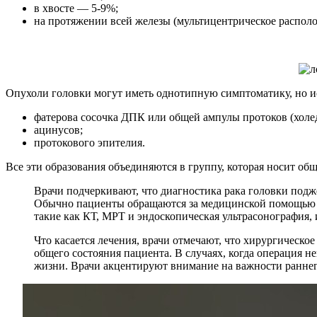
в хвосте — 5-9%;
на протяжении всей железы (мультицентрическое распол
Опухоли головки могут иметь однотипную симптоматику, но ис
фатерова сосочка ДПК или общей ампулы протоков (холед
ацинусов;
протокового эпителия.
Все эти образования объединяются в группу, которая носит об
Врачи подчеркивают, что диагностика рака головки подж
Обычно пациенты обращаются за медицинской помощью уж
такие как КТ, МРТ и эндоскопическая ультрасонография,
Что касается лечения, врачи отмечают, что хирургическо
общего состояния пациента. В случаях, когда операция 
жизни. Врачи акцентируют внимание на важности раннег