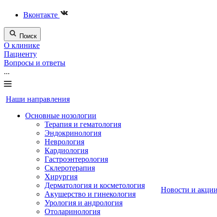
Вконтакте
Поиск
О клинике
Пациенту
Вопросы и ответы
...
Наши направления
Основные нозологии
Терапия и гематология
Эндокринология
Неврология
Кардиология
Гастроэнтерология
Склеротерапия
Хирургия
Дерматология и косметология
Новости и акци
Акушерство и гинекология
Урология и андрология
Отоларинология