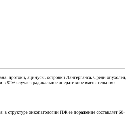
а: протоки, ацинусы, островки Лангерганса. Среди опухолей,
и в 95% случаев радикальное оперативное вмешательство
ка: в структуре онкопатологии ПЖ ее поражение составляет 60-