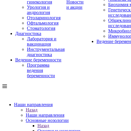
гинекология
Новости
Биохимия 
Урология и
и акции
Генетическ
андрология
исследова
Отоларинология
Общеклини
Офтальмология
исследова
Стоматология
Микробиол
Диагностика
Иммуноло
Лаборатория и
Ведение береме
вакцинация
Инструментальная
диагностика
Ведение беременности
Программа
ведения
беременности
Наши направления
Назад
Наши направления
Основные нозологии
Назад
Основные нозологии