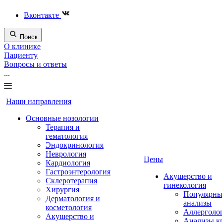
Вконтакте
Поиск
О клинике
Пациенту
Вопросы и ответы
...
Наши направления
Основные нозологии
Терапия и
гематология
Эндокринология
Неврология
Цены
Кардиология
Гастроэнтерология
Акушерство и
Склеротерапия
гинекология
Хирургия
Популярны
Дерматология и
анализы
косметология
Аллерголо
Акушерство и
Анализы к