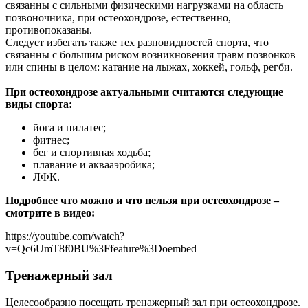
связанны с сильными физическими нагрузками на область
позвоночника, при остеохондрозе, естественно,
противопоказаны.
Следует избегать также тех разновидностей спорта, что
связанны с большим риском возникновения травм позвонков
или спины в целом: катание на лыжах, хоккей, гольф, регби.
При остеохондрозе актуальными считаются следующие
виды спорта:
йога и пилатес;
фитнес;
бег и спортивная ходьба;
плавание и аквааэробика;
ЛФК.
Подробнее что можно и что нельзя при остеохондрозе –
смотрите в видео:
https://youtube.com/watch?
v=Qc6UmT8f0BU%3Ffeature%3Doembed
Тренажерный зал
Целесообразно посещать тренажерный зал при остеохондрозе.