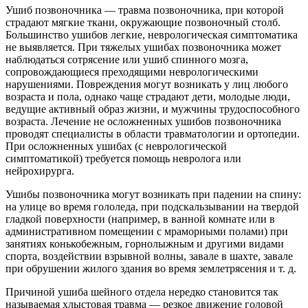
Ушиб позвоночника — травма позвоночника, при которой
страдают мягкие ткани, окружающие позвоночный столб.
Большинство ушибов легкие, неврологическая симптоматика
не выявляется. При тяжелых ушибах позвоночника может
наблюдаться сотрясение или ушиб спинного мозга,
сопровождающиеся преходящими неврологическими
нарушениями. Повреждения могут возникать у лиц любого
возраста и пола, однако чаще страдают дети, молодые люди,
ведущие активный образ жизни, и мужчины трудоспособного
возраста. Лечение не осложненных ушибов позвоночника
проводят специалисты в области травматологии и ортопедии.
При осложненных ушибах (с неврологической
симптоматикой) требуется помощь невролога или
нейрохирурга.
Ушибы позвоночника могут возникать при падении на спину:
на улице во время гололеда, при подскальзывании на твердой
гладкой поверхности (например, в ванной комнате или в
административном помещении с мраморными полами) при
занятиях конькобежным, горнолыжным и другими видами
спорта, воздействии взрывной волны, завале в шахте, завале
при обрушении жилого здания во время землетрясения и т. д.
Причиной ушиба шейного отдела нередко становится так
называемая хлыстовая травма — резкое движение головой