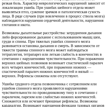
резкая боль. Характер неврологических нарушений зависит от
локализации ушиба. При ушибах шейного отдела может
выявляться птоз, сужение зрачков и патологическая сухость
лица. В ряде случаев (при вовлечении в процесс ствола мозга)
наблюдаются нарушения сердечной деятельности, нарушения
глотания и икота.
Возможны дыхательные расстройства: затруднения дыхания
либо форсированное дыхание с использованием мышц шеи,
груди и спины. При тяжелых ушибах спинного мозга
развивается остановка дыхания и смерть. В зависимости от
тяжести травмы спинного мозга может наблюдаться
тетраплегия, тетрапарез или легкая слабость в конечностях в
сочетании с нарушениями чувствительности. При поражении
верхних шейных позвонков возникает спастический паралич
всех четырех конечностей, при поражении нижних —
спастический паралич нижних конечностей и вялый —
верхних. Рефлексы снижены или отсутствуют.
Ушибы грудного отдела позвоночника с сотрясением или
ушибом спинного мозга проявляются нарушениями
чувствительности по проводниковому типу в сочетании с
параличом, парезом или слабостью нижних конечностей.
Снижаются или исчезают брюшные рефлексы. Возможны
кардиалгии. Возникают нарушения функции тазовых органов