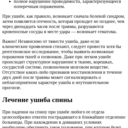
полное нарушение проводимости, характеризующееся
поперечным поражением.
При ушибе, как правило, возникает сначала болевой синдром,
затем появляется отечность, которая проходит не позднее, чем
через двенадцать часов после травмы, разрушаются
кровеносные сосуды в месте удара — возникает гематома.
Важно! Независимо от тяжести ушиба, даже если
клинические проявления стихают, следует провести хотя бы
рентгеновское исследование, чтобы выявить возможные
поражения ткней и позвонков. Даже при легком ушибе
происходит структурное нарушение в тканях, корешках,
сосудистой системе, позвоночном мозговом веществе.
Отсутствие каких-либо признаков восстановления в течение
двух дней после травмы может сигнализировать о
неблагоприятном характере ушиба и неутешительном
прогнозе.
Лечение ушиба спины
При падении на спину при ушибе любого ее отдела
целесообразно отвезти пострадавшего в ближайшее отделение
больницы. При нахождении в домашних условиях
необходимо обеспечить такое положение, при котором будет