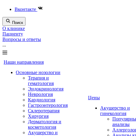
Вконтакте
Поиск
О клинике
Пациенту
Вопросы и ответы
...
Наши направления
Основные нозологии
Терапия и
гематология
Эндокринология
Неврология
Цены
Кардиология
Гастроэнтерология
Акушерство и
Склеротерапия
гинекология
Хирургия
Популярны
Дерматология и
анализы
косметология
Аллерголо
Акушерство и
Анализы к