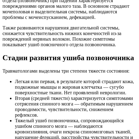
отдела (позвоночник) при падении характеризуется
повреждениями органов малого таза. В основном страдают
мочеполовая и выделительная системы, наблюдаются
проблемы с мочеиспусканием, дефекацией.
Также развиваются нарушения двигательной системы,
снижается чувствительность нижних конечностей из-за
повреждений нервных волокон. Похожие симптомы
показывает ушиб поясничного отдела позвоночника.
Стадии развития ушиба позвоночника
Травматологами выделены три степени тяжести состояния:
Легкая или первая, в результате которой страдают кожа,
подкожные мышцы и жировая клетчатка — сугубо
поверхностные ткани. Нет проявлений неврологии.
Вторая (средней тяжести) характеризуется симптомами
сотрясения спинного мозга — обратимым нарушением
проводимости, чувствительности, снижением
рефлексов.
Тяжелый ушиб позвоночника, сопровождающийся
ушибом спинного мозга — наблюдаются
кровоизлияния, очаги некроза спиномозговых тканей,
нарушение функций, расстройства чувствительности и