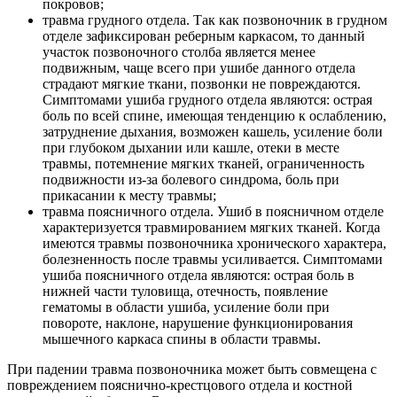
покровов;
травма грудного отдела. Так как позвоночник в грудном
отделе зафиксирован реберным каркасом, то данный
участок позвоночного столба является менее
подвижным, чаще всего при ушибе данного отдела
страдают мягкие ткани, позвонки не повреждаются.
Симптомами ушиба грудного отдела являются: острая
боль по всей спине, имеющая тенденцию к ослаблению,
затруднение дыхания, возможен кашель, усиление боли
при глубоком дыхании или кашле, отеки в месте
травмы, потемнение мягких тканей, ограниченность
подвижности из-за болевого синдрома, боль при
прикасании к месту травмы;
травма поясничного отдела. Ушиб в поясничном отделе
характеризуется травмированием мягких тканей. Когда
имеются травмы позвоночника хронического характера,
болезненность после травмы усиливается. Симптомами
ушиба поясничного отдела являются: острая боль в
нижней части туловища, отечность, появление
гематомы в области ушиба, усиление боли при
повороте, наклоне, нарушение функционирования
мышечного каркаса спины в области травмы.
При падении травма позвоночника может быть совмещена с
повреждением пояснично-крестцового отдела и костной