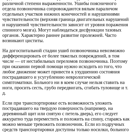
различной степени выраженности. Ушибы поясничного
отдела позвоночника сопровождаются вялым параличом
отдельных участков нижних конечностей и нарушениями
чувствительности (верхняя граница двигательных нарушений
и нарушений чувствительности зависит от уровня поражения
спинного мозга). Могут наблюдаться дисфункции тазовых
органов. Характерно раннее развитие пролежней. Часто
возникают циститы.
На догоспитальной стадии ушиб позвоночника невозможно
дифференцировать от более тяжелых повреждений, в том
числе — от нестабильных переломов позвоночника. Поэтому
при оказании первой помощи нужно исходить из того, что
любое движение может привести к ухудшению состояния
пострадавшего и усугублению неврологической
симптоматики. Больного ни в коем случае нельзя ставить на
ноги, просить сесть, грубо передвигать, сгибать туловище и т.
д.
Если при транспортировке есть возможность уложить
пострадавшего на твердую поверхность (например, на
деревянный щит или снятую с петель дверь), его следует
аккуратно туда переместить и положить на спину, стараясь как
можно меньше тревожить позвоночник. Если из подручных
средств транспортировки доступны только носилки, больного