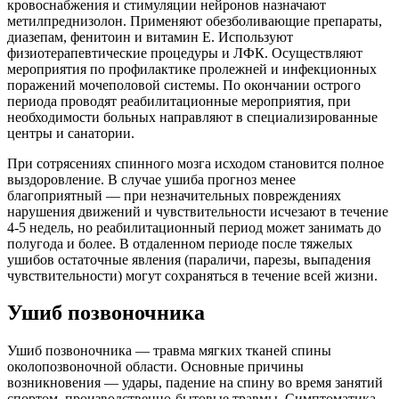
кровоснабжения и стимуляции нейронов назначают
метилпреднизолон. Применяют обезболивающие препараты,
диазепам, фенитоин и витамин Е. Используют
физиотерапевтические процедуры и ЛФК. Осуществляют
мероприятия по профилактике пролежней и инфекционных
поражений мочеполовой системы. По окончании острого
периода проводят реабилитационные мероприятия, при
необходимости больных направляют в специализированные
центры и санатории.
При сотрясениях спинного мозга исходом становится полное
выздоровление. В случае ушиба прогноз менее
благоприятный — при незначительных повреждениях
нарушения движений и чувствительности исчезают в течение
4-5 недель, но реабилитационный период может занимать до
полугода и более. В отдаленном периоде после тяжелых
ушибов остаточные явления (параличи, парезы, выпадения
чувствительности) могут сохраняться в течение всей жизни.
Ушиб позвоночника
Ушиб позвоночника — травма мягких тканей спины
околопозвоночной области. Основные причины
возникновения — удары, падение на спину во время занятий
спортом, производственно-бытовые травмы. Симптоматика