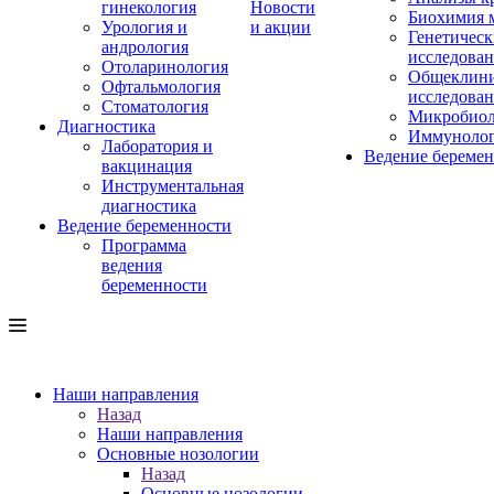
гинекология
Новости
Биохимия 
Урология и
и акции
Генетическ
андрология
исследова
Отоларинология
Общеклини
Офтальмология
исследова
Стоматология
Микробиол
Диагностика
Иммуноло
Лаборатория и
Ведение береме
вакцинация
Инструментальная
диагностика
Ведение беременности
Программа
ведения
беременности
Наши направления
Назад
Наши направления
Основные нозологии
Назад
Основные нозологии