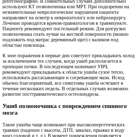
рентгенографию. В сомнительных случаях дополнительно
используют КТ позвоночника или МРТ. При подозрении на
незначительные неврологические нарушения пациента
направляют на осмотр к невропатологу или нейрохирургу.
Лечение проводится врачом-травматологом в травмпункте.
Пациенту рекомендуют постельный режим. Для разгрузки
позвоночника спать лучше на жесткой поверхности (можно
подложить под матрас деревянный щит) с валиком под
областью поясницы.
К зоне поражения в первые дни советуют прикладывать холод
за исключением тех случаев, когда ушиб располагается в
проекции почки. В последующем назначают УВЧ,
рекомендуют прикладывать к области ушиба сухое тепло,
использовать рассасывающие и согревающие мази. Исход
обычно благоприятный, все симптомы ушиба исчезают в
течение нескольких недель. В отдельных случаях возможно
развитие посттравматического остеохондроза.
Ушиб позвоночника с повреждением спинного
мозга
Такие ушибы чаще возникают при высокоэнергетических
травмах (падении с высоты, ДТП, завалах, прыжке в воду
вниз головой и т. д.). В момент повреждения появляется