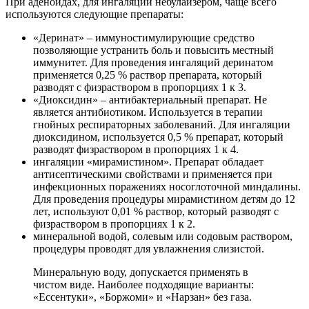
При аденоидах, для ингаляции небулайзером, чаще всего
используются следующие препараты:
«Деринат» – иммуностимулирующие средство
позволяющие устранить боль и повысить местный
иммунитет. Для проведения ингаляций деринатом
применяется 0,25 % раствор препарата, который
разводят с физраствором в пропорциях 1 к 3.
«Диоксидин» – антибактериальный препарат. Не
является антибиотиком. Используется в терапии
гнойных респираторных заболеваний. Для ингаляции
диоксидином, используется 0,5 % препарат, который
разводят физраствором в пропорциях 1 к 4.
ингаляции «мирамистином». Препарат обладает
антисептическими свойствами и применяется при
инфекционных поражениях носоглоточной миндалины.
Для проведения процедуры мирамистином детям до 12
лет, используют 0,01 % раствор, который разводят с
физраствором в пропорциях 1 к 2.
минеральной водой, солевым или содовым раствором,
процедуры проводят для увлажнения слизистой.
Минеральную воду, допускается применять в
чистом виде. Наиболее подходящие варианты:
«Ессентуки», «Боржоми» и «Нарзан» без газа.