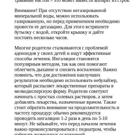
травяные настои – это может вывести аппарат из строя.
Внимание! При отсутствии негазированной
минеральной воды, можно использовать
газированную, но перед применением необходимо
провести ее дегазацию. Для этого встряхните
бутылку с водой, откройте крышку и дайте
постоять несколько часов.
Многие родители сталкиваются с проблемой
аденоидов у своих детей и ищут эффективные
способы лечения. Ингаляции становятся
популярным методом, так как они помогают
облегчить дыхание и снизить воспаление. Важно
помнить, что для достижения наилучших
результатов необходимо использовать небулайзер,
который распыляет лекарственные препараты в
мелкодисперсную форму. Родители советуют
начинать с простых солевых растворов, а затем
добавлять лекарства, назначенные врачом. Также
стоит обратить внимание на продолжительность и
частоту процедур: обычно рекомендуется
проводить ингаляции 1-2 раза в день по 5-10
минут. Не забывайте, что перед началом лечения
важно проконсультироваться с педиатром, чтобы
избежать возможных осложнений.