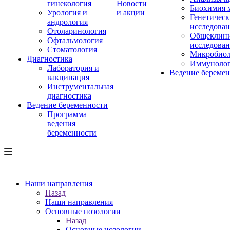
гинекология
Новости
Биохимия 
Урология и
и акции
Генетическ
андрология
исследова
Отоларинология
Общеклини
Офтальмология
исследова
Стоматология
Микробиол
Диагностика
Иммуноло
Лаборатория и
Ведение береме
вакцинация
Инструментальная
диагностика
Ведение беременности
Программа
ведения
беременности
Наши направления
Назад
Наши направления
Основные нозологии
Назад
Основные нозологии