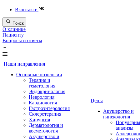
Вконтакте
Поиск
О клинике
Пациенту
Вопросы и ответы
...
Наши направления
Основные нозологии
Терапия и
гематология
Эндокринология
Неврология
Цены
Кардиология
Гастроэнтерология
Акушерство и
Склеротерапия
гинекология
Хирургия
Популярны
Дерматология и
анализы
косметология
Аллерголо
Акушерство и
Анализы к