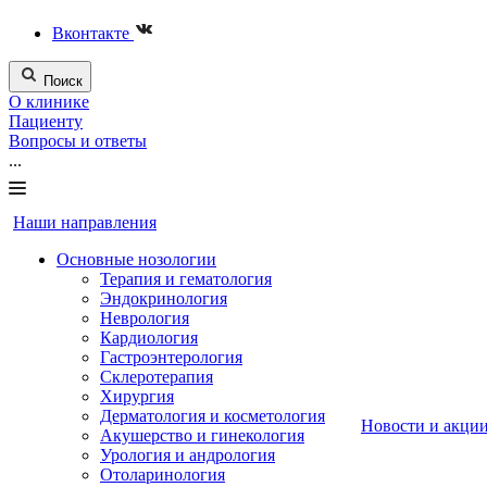
Вконтакте
Поиск
О клинике
Пациенту
Вопросы и ответы
...
Наши направления
Основные нозологии
Терапия и гематология
Эндокринология
Неврология
Кардиология
Гастроэнтерология
Склеротерапия
Хирургия
Дерматология и косметология
Новости и акци
Акушерство и гинекология
Урология и андрология
Отоларинология