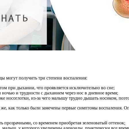
ды могут получить три степени воспаления:
том при дыхании, что проявляется исключительно во сне;
 ночью и трудности с дыханием через нос в дневное время;
орке носоглотки, из-за чего малышу трудно дышать носиком, поэ
зу же, как только были замечены первые симптомы воспаления.
ть прозрачными, со временем приобретая зеленоватый оттенок;
, малыш, у которого увеличены аденоиды, практически все врем