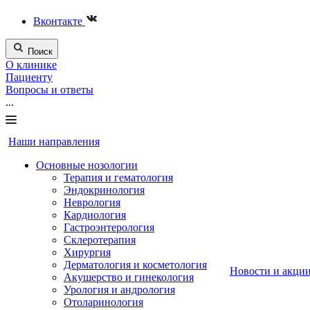
Вконтакте
Поиск
О клинике
Пациенту
Вопросы и ответы
...
Наши направления
Основные нозологии
Терапия и гематология
Эндокринология
Неврология
Кардиология
Гастроэнтерология
Склеротерапия
Хирургия
Дерматология и косметология
Новости и акци
Акушерство и гинекология
Урология и андрология
Отоларинология