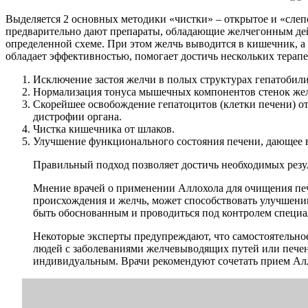
Выделяется 2 основных методики «чистки» – открытое и «слеп
предварительно дают препараты, обладающие желчегонным дейс
определенной схеме. При этом желчь выводится в кишечник, а 
обладает эффективностью, помогает достичь нескольких терапе
Исключение застоя желчи в полых структурах гепатобил
Нормализация тонуса мышечных компонентов стенок жел
Скорейшее освобождение гепатоцитов (клетки печени) 
дистрофии органа.
Чистка кишечника от шлаков.
Улучшение функционального состояния печени, дающее в
Правильный подход позволяет достичь необходимых резу
Мнение врачей о применении Аллохола для очищения печ
происхождения и желчь, может способствовать улучшени
быть обоснованным и проводиться под контролем специа
Некоторые эксперты предупреждают, что самостоятельно
людей с заболеваниями желчевыводящих путей или печен
индивидуальным. Врачи рекомендуют сочетать прием Алл