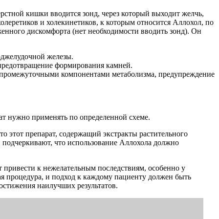
рстной кишки вводится зонд, через который выходит желчь,
леретиков и холекинетиков, к которым относится Аллохол, по
женного дискомфорта (нет необходимости вводить зонд). Он
оджелудочной железы.
 предотвращение формирования камней.
я промежуточными компонентами метаболизма, предупреждение
ат нужно применять по определенной схеме.
о этот препарат, содержащий экстракты растительного
 подчеркивают, что использование Аллохола должно
т привести к нежелательным последствиям, особенно у
я процедура, и подход к каждому пациенту должен быть
остижения наилучших результатов.