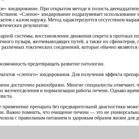
ое» зондирование. При открытом методе в полость двенадцатипе
твием. «Слепое» зондирование подразумевает использование хо
затем с калом наружу. Метод характеризуется отсутствием выра
втических результатов:
иарной системы, восстановление движения секрета в протоках п
чного пузыря, желчевыводящих путей, а также их сфинктеров,
от различных токсических соединений, которые обычно являютс
озможность предотвращать развитие патологии.
льтатов «слепого» зондирования. Для получения эффекта препар
ени достаточно разнообразно. Многие специалисты отмечают, чт
ю желчеотделения и нормализации работы печени. Однако врачи
листа.
е применение препарата без предварительной диагностики може
и. Важно помнить, что очищение печени — это не универсальна
охола с правильным питанием и здоровым образом жизни для д