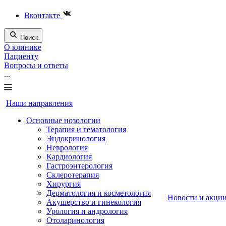
Вконтакте
Поиск
О клинике
Пациенту
Вопросы и ответы
...
Наши направления
Основные нозологии
Терапия и гематология
Эндокринология
Неврология
Кардиология
Гастроэнтерология
Склеротерапия
Хирургия
Дерматология и косметология
Новости и акци
Акушерство и гинекология
Урология и андрология
Отоларинология