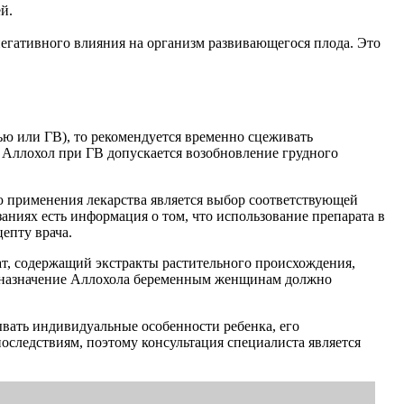
й.
егативного влияния на организм развивающегося плода. Это
ью или ГВ), то рекомендуется временно сцеживать
и Аллохол при ГВ допускается возобновление грудного
ю применения лекарства является выбор соответствующей
ниях есть информация о том, что использование препарата в
епту врача.
ат, содержащий экстракты растительного происхождения,
му назначение Аллохола беременным женщинам должно
тывать индивидуальные особенности ребенка, его
оследствиям, поэтому консультация специалиста является