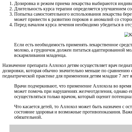
Дозировка и режим приема лекарства выбираются индиви
Длительность курса терапии определяется улучшением с
Попытка самостоятельного использования лекарства бер
может привести к развитию пороков и аномалий со сторо
Перед началом курса лечения необходимо убедиться в от
Если есть необходимость применять лекарственное средс
молоко, а грудничок должен питаться адаптированной мо
вскармливания младенца.
Назначение препарата Аллохол детям осуществляет врач педи
дозировки, которая обычно значительно меньше по сравнению 
педиатрической практике для применения детям младше 7 лет я
Врачи подчеркивают, что применение Аллохола во время
может помочь при нарушениях желчеотделения, однако е
осуществляться только врачом, который оценит потенциа
Что касается детей, то Аллохол может быть назначен с о
состояние здоровья и возможные противопоказания. Важн
обязательной.