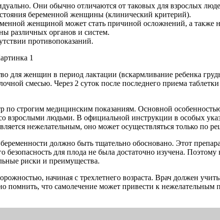
дуально. Они обычно отличаются от таковых для взрослых люде
остояния беременной женщины (клинический критерий).
еменной женщиной может стать причиной осложнений, а также н
ны различных органов и систем.
сутствии противопоказаний.
тво для женщин в период лактации (вскармливание ребенка груд
лочной смесью. Через 2 суток после последнего приема таблетк
атр по строгим медицинским показаниям. Основной особенность
со взрослыми людьми. В официальной инструкции в особых указа
вляется нежелательным, оно может осуществляться только по рец
 беременности должно быть тщательно обосновано. Этот препар
го безопасность для плода не была достаточно изучена. Поэто
льные риски и преимущества.
сторожностью, начиная с трехлетнего возраста. Врач должен учи
о помнить, что самолечение может привести к нежелательным п