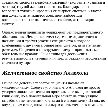
соединяет свойства целебных растений (экстракты крапивы и
чеснока) с сухой желчью животных. Благодаря влиянию на
все звенья функционирования билиарной системы Аллохол
при холецистите является средством выбора для
восстановления потока желчи, ее свойств, активизации
синтеза.
Однако нельзя принимать медикамент без предварительного
обследования. Лекарство имеет серьезные ограничения в
назначении и требует участия специалиста в подборе
комбинации с другими препаратами, диетой, двигательным
режимом. Сведения из инструкции следует принимать как
обязательные правила. Они важны для достижения
результативности в лечении или предупреждения заболеваний
желчного пузыря.
Желчегонное свойство Аллохола
Основное действие таблеток пациенты называют
«желчегонным». Следует уточнить, что Аллохол не просто
ускоряет движение желчи по протокам и ее вывод в тонкий
кишечник, но в значительной мере влияет на стимуляцию
выработки печеночными клетками (гепатоцитами). Из них по
внутренним отводящим канальцам желчь стекает в «емкость