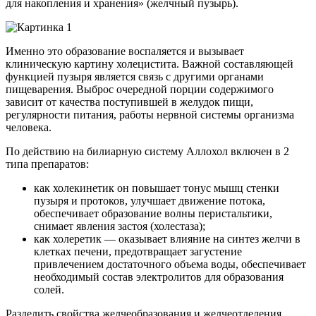
для накопления и хранения» (желчный пузырь).
Именно это образование воспаляется и вызывает
клиническую картину холецистита. Важной составляющей
функцией пузыря является связь с другими органами
пищеварения. Выброс очередной порции содержимого
зависит от качества поступившей в желудок пищи,
регулярности питания, работы нервной системы организма
человека.
По действию на билиарную систему Аллохол включен в 2
типа препаратов:
как холекинетик он повышает тонус мышц стенки
пузыря и протоков, улучшает движение потока,
обеспечивает образование волны перистальтики,
снимает явления застоя (холестаза);
как холеретик — оказывает влияние на синтез желчи в
клетках печени, предотвращает загустение
привлечением достаточного объема воды, обеспечивает
необходимый состав электролитов для образования
солей.
Разделить свойства желчеобразования и желчеотделения