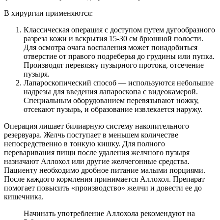
В хирургии применяются:
Классическая операция с доступом путем дугообразного
разреза кожи и вскрытия 15-30 см брюшной полости.
Для осмотра очага воспаления может понадобиться
отверстие от правого подреберья до грудины или пупка.
Производят перевязку пузырного протока, отсечение
пузыря.
Лапароскопический способ — используются небольшие
надрезы для введения лапароскопа с видеокамерой.
Специальным оборудованием перевязывают ножку,
отсекают пузырь, и образование извлекается наружу.
Операция лишает билиарную систему накопительного
резервуара. Желчь поступает в меньшем количестве
непосредственно в тонкую кишку. Для полного
переваривания пищи после удаления желчного пузыря
назначают Аллохол или другие желчегонные средства.
Пациенту необходимо дробное питание малыми порциями.
После каждого кормления принимается Аллохол. Препарат
помогает повысить «производство» желчи и довести ее до
кишечника.
Начинать употребление Аллохола рекомендуют на