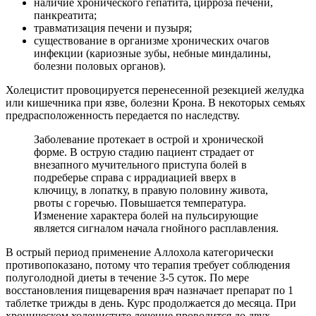
наличие хронического гепатита, цирроза печени,
панкреатита;
травматизация печени и пузыря;
существование в организме хронических очагов
инфекции (кариозные зубы, небные миндалины,
болезни половых органов).
Холецистит провоцируется перенесенной резекцией желудка
или кишечника при язве, болезни Крона. В некоторых семьях
предрасположенность передается по наследству.
Заболевание протекает в острой и хронической
форме. В острую стадию пациент страдает от
внезапного мучительного приступа болей в
подреберье справа с иррадиацией вверх в
ключицу, в лопатку, в правую половину живота,
рвоты с горечью. Повышается температура.
Изменение характера болей на пульсирующие
является сигналом начала гнойного расплавления.
В острый период применение Аллохола категорически
противопоказано, потому что терапия требует соблюдения
полуголодной диеты в течение 3-5 суток. По мере
восстановления пищеварения врач назначает препарат по 1
таблетке трижды в день. Курс продолжается до месяца. При
хроническом холецистите лечение проводится до двух