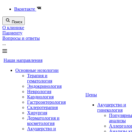
Вконтакте
Поиск
О клинике
Пациенту
Вопросы и ответы
...
Наши направления
Основные нозологии
Терапия и
гематология
Эндокринология
Неврология
Цены
Кардиология
Гастроэнтерология
Акушерство и
Склеротерапия
гинекология
Хирургия
Популярны
Дерматология и
анализы
косметология
Аллерголо
Акушерство и
Анализы к