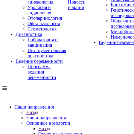
гинекология
Новости
Биохимия 
Урология и
и акции
Генетическ
андрология
исследова
Отоларинология
Общеклини
Офтальмология
исследова
Стоматология
Микробиол
Диагностика
Иммуноло
Лаборатория и
Ведение береме
вакцинация
Инструментальная
диагностика
Ведение беременности
Программа
ведения
беременности
Наши направления
Назад
Наши направления
Основные нозологии
Назад
Основные нозологии