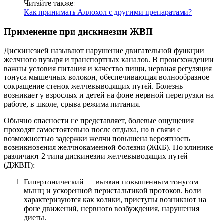
Читайте также:
Как принимать Аллохол с другими препаратами?
Применение при дискинезии ЖВП
Дискинезией называют нарушение двигательной функции
желчного пузыря и транспортных каналов. В происхождении
важны условия питания и качество пищи, нервная регуляция
тонуса мышечных волокон, обеспечивающая волнообразное
сокращение стенок желчевыводящих путей. Болезнь
возникает у взрослых и детей на фоне нервной перегрузки на
работе, в школе, срыва режима питания.
Обычно опасности не представляет, болевые ощущения
проходят самостоятельно после отдыха, но в связи с
возможностью задержки желчи повышена вероятность
возникновения желчнокаменной болезни (ЖКБ). По клинике
различают 2 типа дискинезии желчевыводящих путей
(ДЖВП):
Гипертонический — вызван повышенным тонусом
мышц и ускоренной перистальтикой протоков. Боли
характеризуются как колики, приступы возникают на
фоне движений, нервного возбуждения, нарушения
диеты.