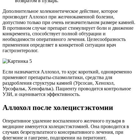
возвратом в пузырь.
Дополнительное холекинетическое действие, которое
производит Аллохол при желчнокаменной болезни,
допустимо только при очень незначительном размере камней.
В противном случае препарат стимулирует боли и движение
конкремента, способствует полной обтурации и
необходимости оперативного лечения. Целесообразность
применения определяет в конкретной ситуации врач
гастроэнтеролог.
Если назначается Аллохол, то курс короткий, одновременно
применяют препараты-спазмолитики, средства для
раздробления структуры камней (Урсосан, Хенохол,
Урсофальк, Хенофальк). Пациенту проводится контрольное
УЗИ, и оценивается эффективность.
Аллохол после холецистэктомии
Оперативное удаление воспаленного желчного пузыря в
медицине именуется холецистэктомией. Она проводится в
случаях безрезультатного консервативного лечения, при
флегмоне и гангрене, подозрении на перитонит.