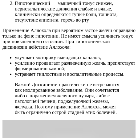
Гипотонический — мышечный тонус снижен,
перистальтические движения слабые и вялые,
клинически определяются тупые боли, тошнота,
отсутствие аппетита, горечь во рту.
Применение Аллохола при вероятном застое желчи оправдано
только на фоне гипотонии. Не имеет смысла усиливать тонус
при повышенном состоянии. При гипотонической
дискинезии действие Аллохола:
улучшает моторику выводящих каналов;
усиленно продвигает разжиженную желчь, препятствует
формированию камней;
устраняет гнилостные и воспалительные процессы.
Важно! Дискинезии практически не встречаются
как изолированное заболевание. Они сочетаются
либо с поражением желчного пузыря, либо с
патологией печени, поджелудочной железы,
желудка. Поэтому применение Аллохола может
быть ограничено острой стадией этих болезней.