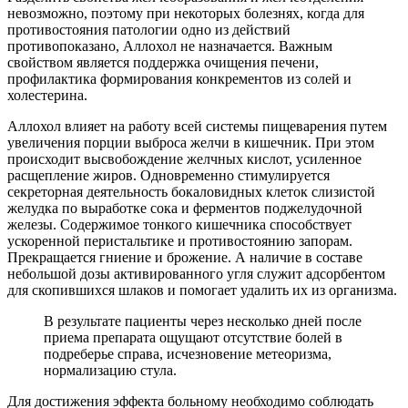
невозможно, поэтому при некоторых болезнях, когда для
противостояния патологии одно из действий
противопоказано, Аллохол не назначается. Важным
свойством является поддержка очищения печени,
профилактика формирования конкрементов из солей и
холестерина.
Аллохол влияет на работу всей системы пищеварения путем
увеличения порции выброса желчи в кишечник. При этом
происходит высвобождение желчных кислот, усиленное
расщепление жиров. Одновременно стимулируется
секреторная деятельность бокаловидных клеток слизистой
желудка по выработке сока и ферментов поджелудочной
железы. Содержимое тонкого кишечника способствует
ускоренной перистальтике и противостоянию запорам.
Прекращается гниение и брожение. А наличие в составе
небольшой дозы активированного угля служит адсорбентом
для скопившихся шлаков и помогает удалить их из организма.
В результате пациенты через несколько дней после
приема препарата ощущают отсутствие болей в
подреберье справа, исчезновение метеоризма,
нормализацию стула.
Для достижения эффекта больному необходимо соблюдать