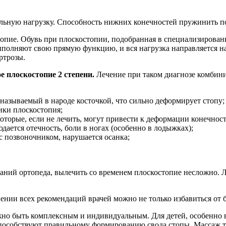
альную нагрузку. Способность нижних конечностей пружинить п
топие. Обувь при плоскостопии, подобранная в специализированно
полняют свою прямую функцию, и вся нагрузка направляется на 
ртрозы.
е плоскостопие 2 степени.
Лечение при таком диагнозе комбини
 называемый в народе косточкой, что сильно деформирует стопу;
ики плоскостопия;
которые, если не лечить, могут привести к деформации конечнос
дается отечность, боли в ногах (особенно в лодыжках);
с позвоночником, нарушается осанка;
аний ортопеда, вылечить со временем плоскостопие несложно. Л
ении всех рекомендаций врачей можно не только избавиться от 
жно быть комплексным и индивидуальным. Для детей, особенно 
способствуют правильному формированию свода стопы. Массаж та