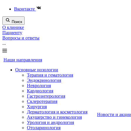
Вконтакте
Поиск
О клинике
Пациенту
Вопросы и ответы
...
Наши направления
Основные нозологии
Терапия и гематология
Эндокринология
Неврология
Кардиология
Гастроэнтерология
Склеротерапия
Хирургия
Дерматология и косметология
Новости и акци
Акушерство и гинекология
Урология и андрология
Отоларинология