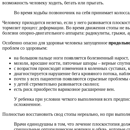
возможность человеку ходить, бегать или прыгать.
Во время ходьбы позвоночник на себя принимает колосс
Человеку приходится нелегко, если у него развивается плоскос
тормозит процесс деформации. Во время движения стопы не вы
болезни опорно-двигательного аппарата: радикулиты, грыжи, а
Особенно опасно для здоровья человека запущенное
продольно
проблем со здоровьем:
на большом пальце ноги появляется болезненный нарост,
мозоли, вросшие ногти, пяточные шпоры – верные спутн
с возрастом происходят изменения в коленных суставах, 
диагностируется нарушение бега кровяного потока, наблю
почти у всех пациентов появляются серьезные проблемы 
у детей стремительно развивается сколиоз;
есть риск приобрести варикозное расширение вен.
У ребенка при условии четкого выполнения всех предпис
осложненное.
Полностью восстановить свод стопы нереально, но при выполн
Врачи единодушны в том, что лечение плоскостопия дол
специальные ортопедические коврики и обувь, которые 