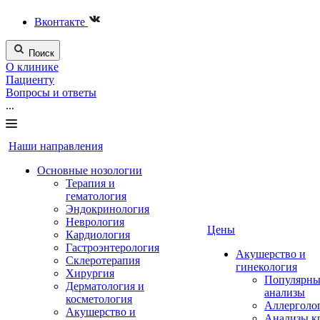
Вконтакте
Поиск
О клинике
Пациенту
Вопросы и ответы
...
Наши направления
Основные нозологии
Терапия и
гематология
Эндокринология
Неврология
Цены
Кардиология
Гастроэнтерология
Акушерство и
Склеротерапия
гинекология
Хирургия
Популярны
Дерматология и
анализы
косметология
Аллерголо
Акушерство и
Анализы к