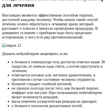
для лечения
Ингаляции являются эффективным способом терапии,
доступной каждому человеку. Чтобы начать такой способ
лечения, нужно обратиться к лечащему врачу, который
расскажет о плюсах и минусах проведения процедуры. В
домашних условиях с прибором надо быть предельно
осторожным, у него есть ряд противопоказаний.
Дышать небулайзером запрещено, если:
у больного температура тела достигла отметки выше 38
градусов, ее сначала надо сбить, а потом приступить к
лечению;
отмечается носовое или легочное кровотечение, в
противном случае состояние человека ухудшится;
больной страдает гнойной ангиной;
не прошло полгода после того, как больной перенес
инфаркт или инсульт. При пользовании небулайзером
может возникнуть рецидив;
была отмечена аллергическая реакция на препарат;
у больного патология дыхательных путей.