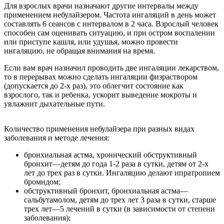
Для взрослых врачи назначают другие интервалы между
применением небулайзером. Частота ингаляций в день может
составлять 6 сеансов с интервалом в 2 часа. Взрослый человек
способен сам оценивать ситуацию, и при остром воспалении
или приступе кашля, или удушья, можно провести
ингаляцию, не обращая внимания на время.
Если вам врач назначил проводить две ингаляции лекарством,
то в перерывах можно сделать ингаляции физраствором
(допускается до 2-х раз), это облегчит состояние как
взрослого, так и ребенка, ускорит выведение мокроты и
увлажнит дыхательные пути.
Количество применения небулайзера при разных видах
заболевания и методе лечения:
бронхиальная астма, хронический обструктивный
бронхит—детям до года 1-2 раза в сутки, детям от 2-х
лет до трех раз в сутки. Ингаляцию делают ипратропием
бромидом;
обструктивный бронхит, бронхиальная астма—
сальбутамолом, детям до трех лет 3 раза в сутки, старше
трех лет—5 лечений в сутки (в зависимости от степени
заболевания);