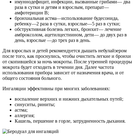
имуннодефицит, инфекции, вызванные грибами— два
раза в сутки и детям и взрослым, препарат—
амфотерицин В;
бронхиальная астма—использование будесонида,
ребенку—2 раза в сутки, взрослые—5 раз в сутки;
обструктивная болезнь легких, бронхит— лечение
амброксолом, ацетилцестиином, дети— до двух раз в
день, взрослые —до трех раз в день.
Для взрослых и детей рекомендуется дышать небулайзером
после того, как проснулись, чтобы очистить легкие и бронхи
от скопившейся за ночь мокроты. После утренней процедуры
мокрота будет отходить в течении дня. Далее частота
использования прибора зависит от назначения врача, и от
общего состояния больного.
Ингаляции эффективны при многих заболеваниях:
воспаление верхних и нижних дыхательных путей;
синуситы, риниты;
астма;
аллергия;
Кашель, першение в горле, затрудненность дыхания.