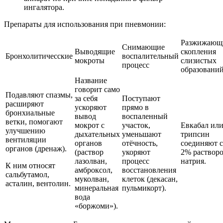
ингалятора.
Препараты для использования при пневмонии:
Разжижающ
Снимающие
Выводящие
скопления
Бронхолитичесские
воспалительный
мокроты
слизистых
процесс
образовани
Название
говорит само
Подавляют спазмы,
за себя
Поступают
расширяют
ускоряют
прямо в
бронхиальные
вывод
воспаленный
ветки, помогают
мокрот с
участок,
Евкабал ил
улучшению
дыхательных
уменьшают
трипсин
вентиляции
органов
отёчность,
соединяют с
органов (дренаж).
(раствор
укоряют
2% раствор
лазолван,
процесс
натрия.
К ним относят
амброксол,
восстановления
сальбутамол,
муколван,
клеток (декасан,
асталин, вентолин.
минеральная
пульмикорт).
вода
«боржоми»).