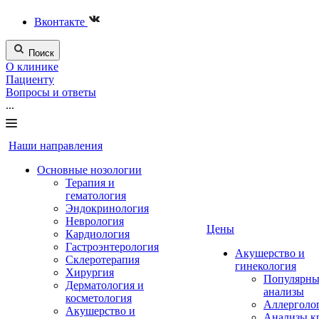
Вконтакте
Поиск
О клинике
Пациенту
Вопросы и ответы
...
Наши направления
Основные нозологии
Терапия и
гематология
Эндокринология
Неврология
Цены
Кардиология
Гастроэнтерология
Акушерство и
Склеротерапия
гинекология
Хирургия
Популярны
Дерматология и
анализы
косметология
Аллерголо
Акушерство и
Анализы к