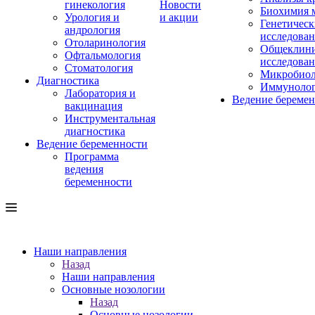
гинекология
Новости
Биохимия 
Урология и
и акции
Генетическ
андрология
исследова
Отоларинология
Общеклини
Офтальмология
исследова
Стоматология
Микробиол
Диагностика
Иммуноло
Лаборатория и
Ведение береме
вакцинация
Инструментальная
диагностика
Ведение беременности
Программа
ведения
беременности
Наши направления
Назад
Наши направления
Основные нозологии
Назад
Основные нозологии