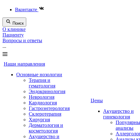
Вконтакте
Поиск
О клинике
Пациенту
Вопросы и ответы
...
Наши направления
Основные нозологии
Терапия и
гематология
Эндокринология
Неврология
Цены
Кардиология
Гастроэнтерология
Акушерство и
Склеротерапия
гинекология
Хирургия
Популярны
Дерматология и
анализы
косметология
Аллерголо
Акушерство и
Анализы к