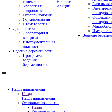
гинекология
Новости
Биохимия 
Урология и
и акции
Генетическ
андрология
исследова
Отоларинология
Общеклини
Офтальмология
исследова
Стоматология
Микробиол
Диагностика
Иммуноло
Лаборатория и
Ведение береме
вакцинация
Инструментальная
диагностика
Ведение беременности
Программа
ведения
беременности
Наши направления
Назад
Наши направления
Основные нозологии
Назад
Основные нозологии