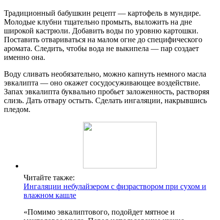
Традиционный бабушкин рецепт — картофель в мундире.
Молодые клубни тщательно промыть, выложить на дне
широкой кастрюли. Добавить воды по уровню картошки.
Поставить отвариваться на малом огне до специфического
аромата. Следить, чтобы вода не выкипела — пар создает
именно она.
Воду сливать необязательно, можно капнуть немного масла
эвкалипта — оно окажет сосудосуживающее воздействие.
Запах эвкалипта буквально пробьет заложенность, растворяя
слизь. Дать отвару остыть. Сделать ингаляции, накрывшись
пледом.
Читайте также:
Ингаляции небулайзером с физраствором при сухом и
влажном кашле
«Помимо эвкалиптового, подойдет мятное и