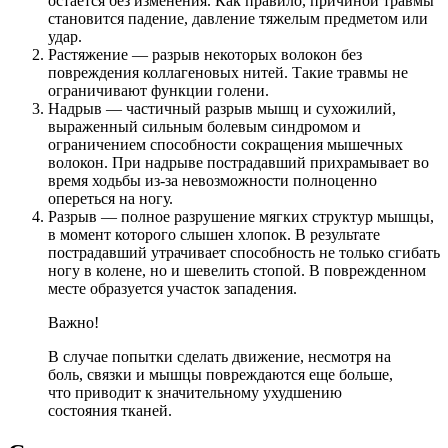
остается без изменения. Как правило, причиной травмы
становится падение, давление тяжелым предметом или
удар.
Растяжение — разрыв некоторых волокон без
повреждения коллагеновых нитей. Такие травмы не
ограничивают функции голени.
Надрыв — частичный разрыв мышц и сухожилий,
выраженный сильным болевым синдромом и
ограничением способности сокращения мышечных
волокон. При надрыве пострадавший прихрамывает во
время ходьбы из-за невозможности полноценно
опереться на ногу.
Разрыв — полное разрушение мягких структур мышцы,
в момент которого слышен хлопок. В результате
пострадавший утрачивает способность не только сгибать
ногу в колене, но и шевелить стопой. В поврежденном
месте образуется участок западения.
Важно!
В случае попытки сделать движение, несмотря на
боль, связки и мышцы повреждаются еще больше,
что приводит к значительному ухудшению
состояния тканей.