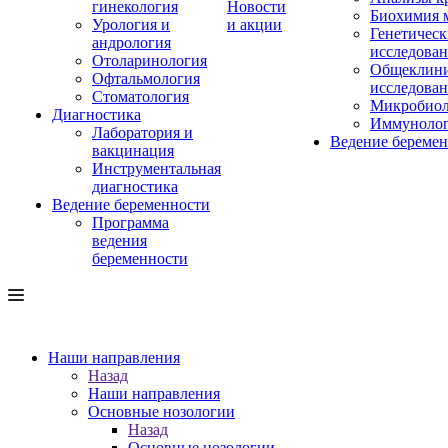
гинекология
Новости
Биохимия 
Урология и
и акции
Генетическ
андрология
исследова
Отоларинология
Общеклини
Офтальмология
исследова
Стоматология
Микробиол
Диагностика
Иммуноло
Лаборатория и
Ведение береме
вакцинация
Инструментальная
диагностика
Ведение беременности
Программа
ведения
беременности
Наши направления
Назад
Наши направления
Основные нозологии
Назад
Основные нозологии