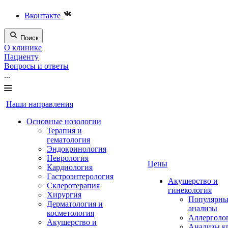
Вконтакте
Поиск
О клинике
Пациенту
Вопросы и ответы
...
Наши направления
Основные нозологии
Терапия и
гематология
Эндокринология
Неврология
Цены
Кардиология
Гастроэнтерология
Акушерство и
Склеротерапия
гинекология
Хирургия
Популярны
Дерматология и
анализы
косметология
Аллерголо
Акушерство и
Анализы к