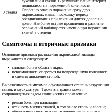
сухожилий и связок. В результате пациент теряет
подвижность в пораженной конечности.
Особенно опасно поражение сразу двух
3 стадия
икроножных мышц, поскольку период
обездвиживания при лечении длится довольно
долго. Наиболее острые проявления и развитие
осложнений наблюдается именно при поражении
тканей 3 степени
Симптомы и вторичные признаки
Основные признаки растяжения икроножной мышцы
выражаются в следующем:
сильная боль в области икры;
невозможность опереться на поврежденную конечность
и сделать движение стопой.
Выраженность симптомов обуславливает степень разрушения
связок и мускулатуры. Также эта травма может
сопровождаться рядом клинических проявлений:
резкая боль при пальпации;
отечность мягких тканей, в том числе стопы и голени;
образование гематом в месте повреждения волокон;