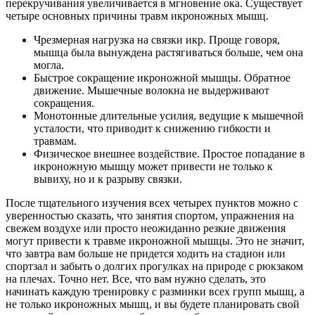
перекручивания увеличивается в мгновение ока. Существует
четыре основных причины травм икроножных мышц.
Чрезмерная нагрузка на связки икр. Проще говоря,
мышца была вынуждена растягиваться больше, чем она
могла.
Быстрое сокращение икроножной мышцы. Обратное
движение. Мышечные волокна не выдерживают
сокращения.
Монотонные длительные усилия, ведущие к мышечной
усталости, что приводит к снижению гибкости и
травмам.
Физическое внешнее воздействие. Простое попадание в
икроножную мышцу может привести не только к
вывиху, но и к разрыву связки.
После тщательного изучения всех четырех пунктов можно с
уверенностью сказать, что занятия спортом, упражнения на
свежем воздухе или просто неожиданно резкие движения
могут привести к травме икроножной мышцы. Это не значит,
что завтра вам больше не придется ходить на стадион или
спортзал и забыть о долгих прогулках на природе с рюкзаком
на плечах. Точно нет. Все, что вам нужно сделать, это
начинать каждую тренировку с разминки всех групп мышц, а
не только икроножных мышц, и вы будете планировать свой