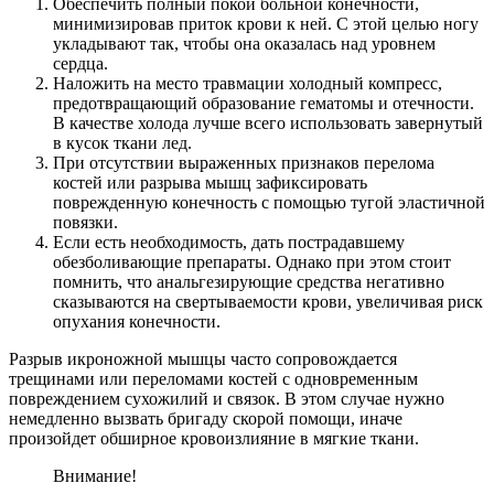
Обеспечить полный покой больной конечности,
минимизировав приток крови к ней. С этой целью ногу
укладывают так, чтобы она оказалась над уровнем
сердца.
Наложить на место травмации холодный компресс,
предотвращающий образование гематомы и отечности.
В качестве холода лучше всего использовать завернутый
в кусок ткани лед.
При отсутствии выраженных признаков перелома
костей или разрыва мышц зафиксировать
поврежденную конечность с помощью тугой эластичной
повязки.
Если есть необходимость, дать пострадавшему
обезболивающие препараты. Однако при этом стоит
помнить, что анальгезирующие средства негативно
сказываются на свертываемости крови, увеличивая риск
опухания конечности.
Разрыв икроножной мышцы часто сопровождается
трещинами или переломами костей с одновременным
повреждением сухожилий и связок. В этом случае нужно
немедленно вызвать бригаду скорой помощи, иначе
произойдет обширное кровоизлияние в мягкие ткани.
Внимание!