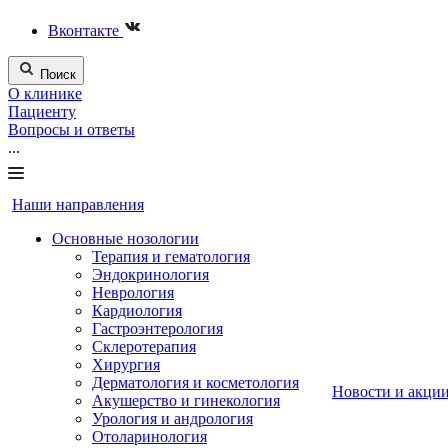
Вконтакте
Поиск
О клинике
Пациенту
Вопросы и ответы
...
Наши направления
Основные нозологии
Терапия и гематология
Эндокринология
Неврология
Кардиология
Гастроэнтерология
Склеротерапия
Хирургия
Дерматология и косметология
Новости и акци
Акушерство и гинекология
Урология и андрология
Отоларинология