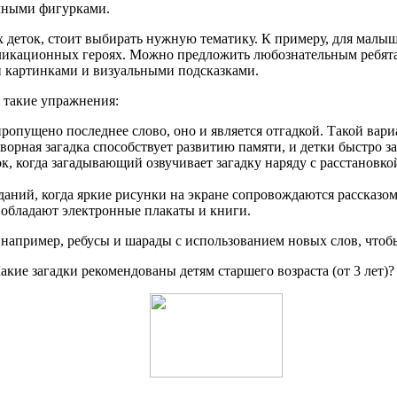
емными фигурками.
деток, стоит выбирать нужную тематику. К примеру, для малыше
икационных героях. Можно предложить любознательным ребятам 
ми картинками и визуальными подсказками.
 такие упражнения:
пропущено последнее слово, оно и является отгадкой. Такой вар
творная загадка способствует развитию памяти, и детки быстро 
ок, когда загадывающий озвучивает загадку наряду с расстановко
аний, когда яркие рисунки на экране сопровождаются рассказо
 обладают электронные плакаты и книги.
– например, ребусы и шарады с использованием новых слов, что