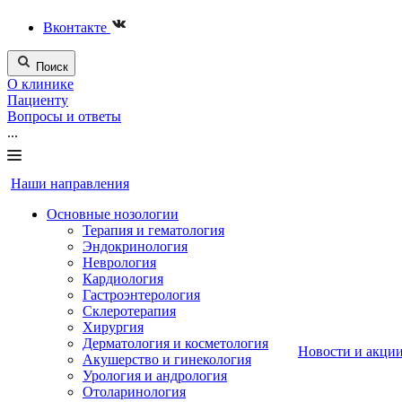
Вконтакте
Поиск
О клинике
Пациенту
Вопросы и ответы
...
Наши направления
Основные нозологии
Терапия и гематология
Эндокринология
Неврология
Кардиология
Гастроэнтерология
Склеротерапия
Хирургия
Дерматология и косметология
Новости и акци
Акушерство и гинекология
Урология и андрология
Отоларинология