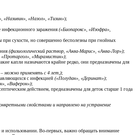
, «Називин», «Назол», «Тизин»
);
не инфекционного заражения
(«Биопарокс», «Изофра»,
ны при сухости, но совершенно бесполезны при гнойных
ения
(физиологический раствор, «Аква-Марис», «Аква-Лор»)
;
x, «Протаргол», «Мирамистин»)
;
такие капли назначаются крайне редко, они предназначены для
 – можно применять с 4 лет,)
;
правляющихся с инфекцией
(«Полудан», «Деринат»)
;
н», «Виферон»)
;
септическим действием, предназначены для деток старше 1 года
конкретными свойствами и направлено на устранение
е и использовании. Во-первых, важно обращать внимание