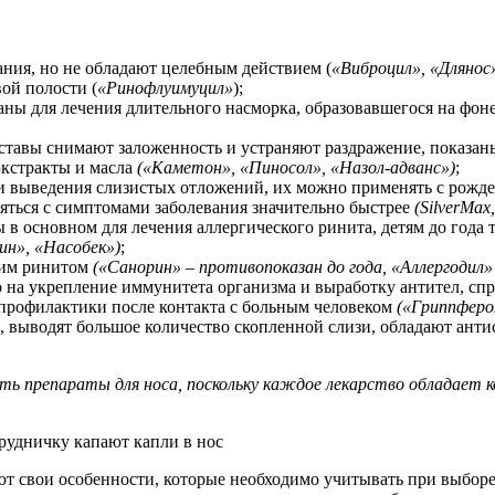
ия, но не обладают целебным действием (
«Виброцил», «Длянос»
ой полости (
«Ринофлуимуцил»
);
заны для лечения длительного насморка, образовавшегося на фо
составы снимают заложенность и устраняют раздражение, показа
экстракты и масла
(«Каметон», «Пиносол», «Назол-адванс»)
;
 и выведения слизистых отложений, их можно применять с рожд
ляться с симптомами заболевания значительно быстрее
(SilverMa
в основном для лечения аллергического ринита, детям до года 
ин», «Насобек»)
;
ким ринитом
(«Санорин» – противопоказан до года, «Аллергодил»
 на укрепление иммунитета организма и выработку антител, с
 профилактики после контакта с больным человеком
(«Гриппферо
, выводят большое количество скопленной слизи, обладают анти
ть препараты для носа, поскольку каждое лекарство обладает 
ют свои особенности, которые необходимо учитывать при выбор