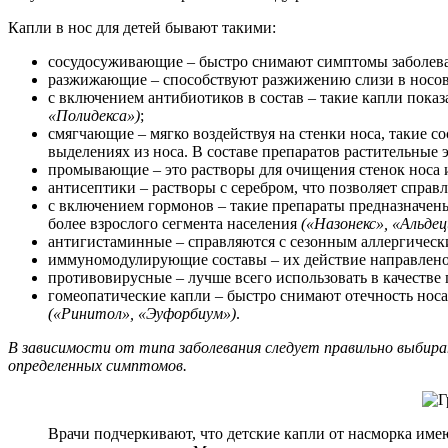
Капли в нос для детей бывают такими:
сосудосуживающие – быстро снимают симптомы заболеван
разжижающие – способствуют разжижению слизи в носов
с включением антибиотиков в состав – такие капли пока
«Полидекса»)
;
смягчающие – мягко воздействуя на стенки носа, такие 
выделениях из носа. В составе препаратов растительные 
промывающие – это растворы для очищения стенок носа
антисептики – растворы с серебром, что позволяет справ
с включением гормонов – такие препараты предназначены 
более взрослого сегмента населения
(«Назонекс», «Альдец
антигистаминные – справляются с сезонным аллергичес
иммуномодулирующие составы – их действие направлено
противовирусные – лучше всего использовать в качестве
гомеопатические капли – быстро снимают отечность носа
(«Ринитол», «Эуфорбиум»)
.
В зависимости от типа заболевания следует правильно выбира
определенных симптомов.
Врачи подчеркивают, что детские капли от насморка име