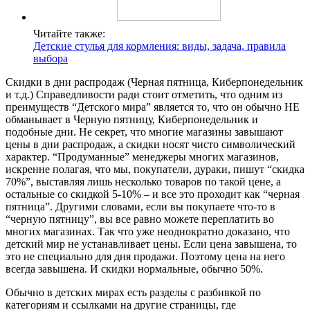
Читайте также:
Детские стулья для кормления: виды, задача, правила
выбора
Скидки в дни распродаж (Черная пятница, Киберпонедельник
и т.д.) Справедливости ради стоит отметить, что одним из
преимуществ “Детского мира” является то, что он обычно НЕ
обманывает в Черную пятницу, Киберпонедельник и
подобные дни. Не секрет, что многие магазины завышают
цены в дни распродаж, а скидки носят чисто символический
характер. “Продуманные” менеджеры многих магазинов,
искренне полагая, что мы, покупатели, дураки, пишут “скидка
70%”, выставляя лишь несколько товаров по такой цене, а
остальные со скидкой 5-10% – и все это проходит как “черная
пятница”. Другими словами, если вы покупаете что-то в
“черную пятницу”, вы все равно можете переплатить во
многих магазинах. Так что уже неоднократно доказано, что
детский мир не устанавливает цены. Если цена завышена, то
это не специально для дня продажи. Поэтому цена на него
всегда завышена. И скидки нормальные, обычно 50%.
Обычно в детских мирах есть разделы с разбивкой по
категориям и ссылками на другие страницы, где