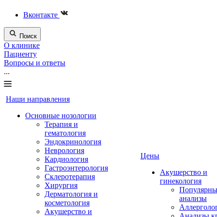
Вконтакте
Поиск
О клинике
Пациенту
Вопросы и ответы
...
Наши направления
Основные нозологии
Терапия и
гематология
Эндокринология
Неврология
Цены
Кардиология
Гастроэнтерология
Акушерство и
Склеротерапия
гинекология
Хирургия
Популярны
Дерматология и
анализы
косметология
Аллерголо
Акушерство и
Анализы к