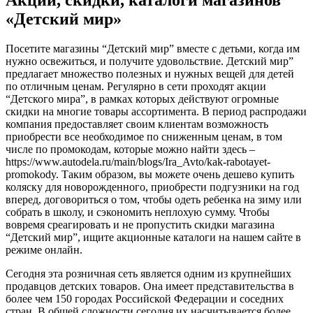
«Детский мир»
Посетите магазины “Детский мир” вместе с детьми, когда им
нужно освежиться, и получите удовольствие. Детский мир”
предлагает множество полезных и нужных вещей для детей
по отличным ценам. Регулярно в сети проходят акции
“Детского мира”, в рамках которых действуют огромные
скидки на многие товары ассортимента. В период распродажи
компания предоставляет своим клиентам возможность
приобрести все необходимое по сниженным ценам, в том
числе по промокодам, которые можно найти здесь –
https://www.autodela.ru/main/blogs/Ira_Avto/kak-rabotayet-
promokody. Таким образом, вы можете очень дешево купить
коляску для новорожденного, приобрести подгузники на год
вперед, договориться о том, чтобы одеть ребенка на зиму или
собрать в школу, и сэкономить неплохую сумму. Чтобы
вовремя среагировать и не пропустить скидки магазина
“Детский мир”, ищите акционные каталоги на нашем сайте в
режиме онлайн.
Сегодня эта розничная сеть является одним из крупнейших
продавцов детских товаров. Она имеет представительства в
более чем 150 городах Российской Федерации и соседних
стран. В общей сложности сегодня их насчитывается более