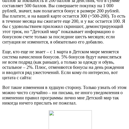
баллов за лояльность и 200 баллов за действия, что в сумме
составляет 500 баллов. Вы совершаете покупку на 1 000
рублей, значит, вам полагается бонус в размере 200 рублей.
Вы платите, и на вашей карте остается 300 (=500-200). То есть
в течение месяца вы сжигаете еще 200, и у вас остается 100. Я
бы с удовольствием приложил скриншот, демонстрирующий
этот трюк, но “Детский мир” показывает информацию о
бонусном счете только за последние шесть месяцев; если
ситуация не изменится, я обязательно его добавлю.
Еще, кто еще не знает – с 1 марта в Детском мире меняется
система начисления бонусов. 5% бонусов будут начисляться
не всем подряд (как раньше), а только за одежду и обувь,
остальное – 2%. Плюс, отменяются бонусы на день рождения
и вводится ряд ужесточений. Если кому-то интересно, вот
цитата с сайта:
Вот такие изменения в худшую сторону. Только узнать об этом
можно чисто случайно – ни письма, не иного уведомления о
изменении правил программы лично мне Детский мир так
никогда ничего прислать не пожелал.