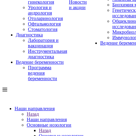
гинекология
Новости
Биохимия 
Урология и
и акции
Генетическ
андрология
исследова
Отоларинология
Общеклини
Офтальмология
исследова
Стоматология
Микробиол
Диагностика
Иммуноло
Лаборатория и
Ведение береме
вакцинация
Инструментальная
диагностика
Ведение беременности
Программа
ведения
беременности
Наши направления
Назад
Наши направления
Основные нозологии
Назад
Основные нозологии