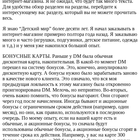
интернет-магазина. Я не ожидал, что будет так много текста.
Для удобства обзор разделен на разделы, перейдите к
интересующему вас разделу, который вы не можете прочитать
весь.
Я знаю “Детский мир” более десяти лет. Я начал заказывать в
интернет-магазине примерно полтора года назад. Я заказываю
много и часто (игрушки, подгузники, детское питание, одежда
и т.д.) и у меня уже накопился большой опыт.
БОНУСНЫЕ КАРТЫ. Раньше у DM была обычная
дисконтная карта, накопительная. В какой-то момент DM
перешел на систему бонусов. Это, конечно, аннулировало
дисконтную карту. А бонусы нужно было зарабатывать заново
в качестве нового клиента. Это означало, что вся моя
предыдущая лояльность к этому магазину была откровенно
проигнорирована DM. Мелочь, но неприятно. Во-вторых,
очень важно помнить, что бонусы выгорают. Они сгорают
через год после начисления. Иногда бывают и акционные
бонусы с ограниченным сроком действия (например, один
месяц), но они, как правило, используются в последнюю
очередь. По моему опыту, если на вашей карте есть и
обычные, и акционные бонусы, то сначала будут
использованы обычные бонусы, а акционные бонусы сгорят в
течение срока их действия. Например, у вас на карте 300