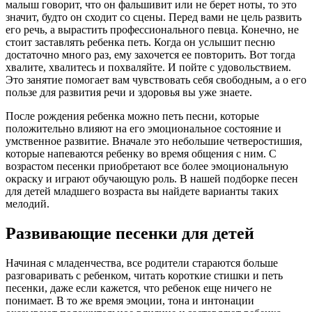
малыш говорит, что он фальшивит или не берет ноты, то это
значит, будто он сходит со сцены. Перед вами не цель развить
его речь, а вырастить профессионального певца. Конечно, не
стоит заставлять ребенка петь. Когда он услышит песню
достаточно много раз, ему захочется ее повторить. Вот тогда
хвалите, хвалитесь и похваляйте. И пойте с удовольствием.
Это занятие помогает вам чувствовать себя свободным, а о его
пользе для развития речи и здоровья вы уже знаете.
После рождения ребенка можно петь песни, которые
положительно влияют на его эмоциональное состояние и
умственное развитие. Вначале это небольшие четверостишия,
которые напеваются ребенку во время общения с ним. С
возрастом песенки приобретают все более эмоциональную
окраску и играют обучающую роль. В нашей подборке песен
для детей младшего возраста вы найдете варианты таких
мелодий.
Развивающие песенки для детей
Начиная с младенчества, все родители стараются больше
разговаривать с ребенком, читать короткие стишки и петь
песенки, даже если кажется, что ребенок еще ничего не
понимает. В то же время эмоции, тона и интонации