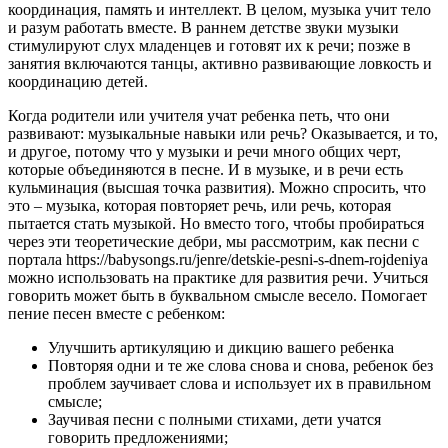
координация, память и интеллект. В целом, музыка учит тело
и разум работать вместе. В раннем детстве звуки музыки
стимулируют слух младенцев и готовят их к речи; позже в
занятия включаются танцы, активно развивающие ловкость и
координацию детей.
Когда родители или учителя учат ребенка петь, что они
развивают: музыкальные навыки или речь? Оказывается, и то,
и другое, потому что у музыки и речи много общих черт,
которые объединяются в песне. И в музыке, и в речи есть
кульминация (высшая точка развития). Можно спросить, что
это – музыка, которая повторяет речь, или речь, которая
пытается стать музыкой. Но вместо того, чтобы пробираться
через эти теоретические дебри, мы рассмотрим, как песни с
портала https://babysongs.ru/jenre/detskie-pesni-s-dnem-rojdeniya
можно использовать на практике для развития речи. Учиться
говорить может быть в буквальном смысле весело. Помогает
пение песен вместе с ребенком:
Улучшить артикуляцию и дикцию вашего ребенка
Повторяя одни и те же слова снова и снова, ребенок без
проблем заучивает слова и использует их в правильном
смысле;
Заучивая песни с полными стихами, дети учатся
говорить предложениями;