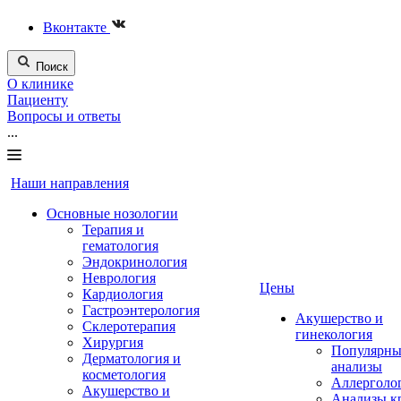
Вконтакте
Поиск
О клинике
Пациенту
Вопросы и ответы
...
Наши направления
Основные нозологии
Терапия и
гематология
Эндокринология
Неврология
Цены
Кардиология
Гастроэнтерология
Акушерство и
Склеротерапия
гинекология
Хирургия
Популярны
Дерматология и
анализы
косметология
Аллерголо
Акушерство и
Анализы к