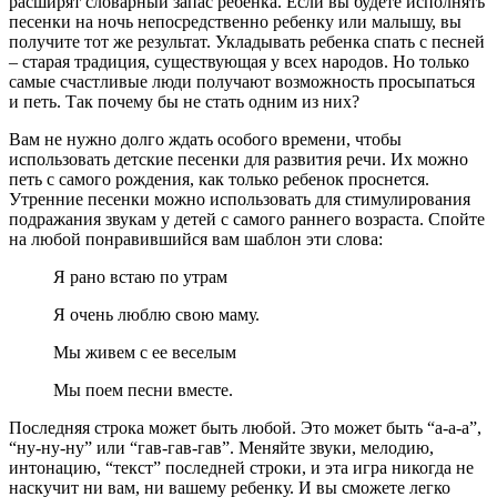
расширят словарный запас ребенка. Если вы будете исполнять
песенки на ночь непосредственно ребенку или малышу, вы
получите тот же результат. Укладывать ребенка спать с песней
– старая традиция, существующая у всех народов. Но только
самые счастливые люди получают возможность просыпаться
и петь. Так почему бы не стать одним из них?
Вам не нужно долго ждать особого времени, чтобы
использовать детские песенки для развития речи. Их можно
петь с самого рождения, как только ребенок проснется.
Утренние песенки можно использовать для стимулирования
подражания звукам у детей с самого раннего возраста. Спойте
на любой понравившийся вам шаблон эти слова:
Я рано встаю по утрам
Я очень люблю свою маму.
Мы живем с ее веселым
Мы поем песни вместе.
Последняя строка может быть любой. Это может быть “а-а-а”,
“ну-ну-ну” или “гав-гав-гав”. Меняйте звуки, мелодию,
интонацию, “текст” последней строки, и эта игра никогда не
наскучит ни вам, ни вашему ребенку. И вы сможете легко