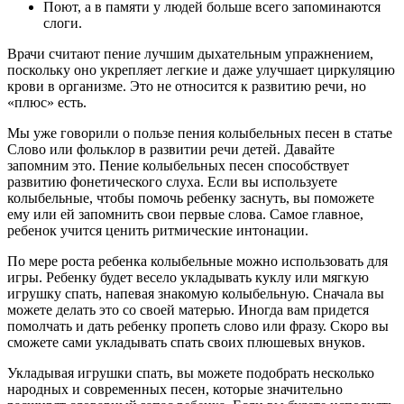
Поют, а в памяти у людей больше всего запоминаются
слоги.
Врачи считают пение лучшим дыхательным упражнением,
поскольку оно укрепляет легкие и даже улучшает циркуляцию
крови в организме. Это не относится к развитию речи, но
«плюс» есть.
Мы уже говорили о пользе пения колыбельных песен в статье
Слово или фольклор в развитии речи детей. Давайте
запомним это. Пение колыбельных песен способствует
развитию фонетического слуха. Если вы используете
колыбельные, чтобы помочь ребенку заснуть, вы поможете
ему или ей запомнить свои первые слова. Самое главное,
ребенок учится ценить ритмические интонации.
По мере роста ребенка колыбельные можно использовать для
игры. Ребенку будет весело укладывать куклу или мягкую
игрушку спать, напевая знакомую колыбельную. Сначала вы
можете делать это со своей матерью. Иногда вам придется
помолчать и дать ребенку пропеть слово или фразу. Скоро вы
сможете сами укладывать спать своих плюшевых внуков.
Укладывая игрушки спать, вы можете подобрать несколько
народных и современных песен, которые значительно