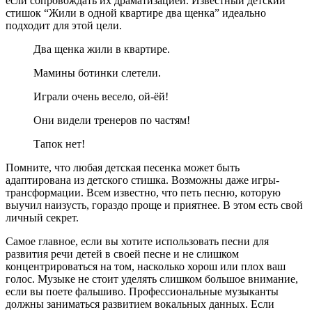
если сопровождать их драматизацией. Известный детский
стишок “Жили в одной квартире два щенка” идеально
подходит для этой цели.
Два щенка жили в квартире.
Мамины ботинки слетели.
Играли очень весело, ой-ёй!
Они видели тренеров по частям!
Тапок нет!
Помните, что любая детская песенка может быть
адаптирована из детского стишка. Возможны даже игры-
трансформации. Всем известно, что петь песню, которую
выучил наизусть, гораздо проще и приятнее. В этом есть свой
личный секрет.
Самое главное, если вы хотите использовать песни для
развития речи детей в своей песне и не слишком
концентрироваться на том, насколько хорош или плох ваш
голос. Музыке не стоит уделять слишком большое внимание,
если вы поете фальшиво. Профессиональные музыканты
должны заниматься развитием вокальных данных. Если