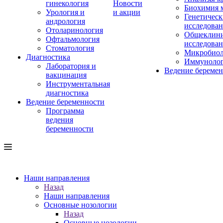
гинекология
Новости
Биохимия 
Урология и
и акции
Генетическ
андрология
исследова
Отоларинология
Общеклини
Офтальмология
исследова
Стоматология
Микробиол
Диагностика
Иммуноло
Лаборатория и
Ведение береме
вакцинация
Инструментальная
диагностика
Ведение беременности
Программа
ведения
беременности
Наши направления
Назад
Наши направления
Основные нозологии
Назад
Основные нозологии