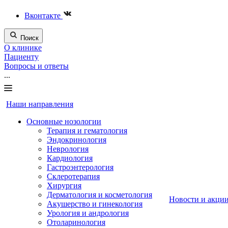
Вконтакте
Поиск
О клинике
Пациенту
Вопросы и ответы
...
Наши направления
Основные нозологии
Терапия и гематология
Эндокринология
Неврология
Кардиология
Гастроэнтерология
Склеротерапия
Хирургия
Дерматология и косметология
Новости и акци
Акушерство и гинекология
Урология и андрология
Отоларинология