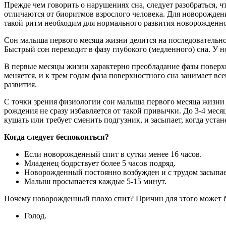
Прежде чем говорить о нарушениях сна, следует разобраться, 
отличаются от биоритмов взрослого человека. Для новорожден
такой ритм необходим для нормального развития новорожденно
Сон малыша первого месяца жизни делится на последовательно 
Быстрый сон переходит в фазу глубокого (медленного) сна. У 
В первые месяцы жизни характерно преобладание фазы поверхн
меняется, и к трем годам фаза поверхностного сна занимает в
развития.
С точки зрения физиологии сон малыша первого месяца жизни н
рождения не сразу избавляется от такой привычки. До 3-4 месяц
кушать или требует сменить подгузник, и засыпает, когда уста
Когда следует беспокоиться?
Если новорожденный спит в сутки менее 16 часов.
Младенец бодрствует более 5 часов подряд.
Новорожденный постоянно возбужден и с трудом засыпае
Малыш просыпается каждые 5-15 минут.
Почему новорожденный плохо спит? Причин для этого может 
Голод.