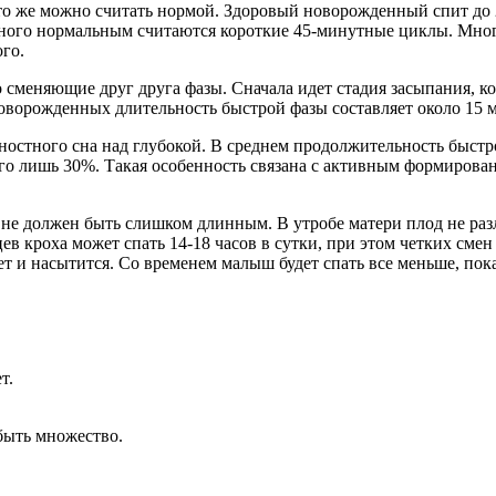
что же можно считать нормой. Здоровый новорожденный спит до 
ного нормальным считаются короткие 45-минутные циклы. Многи
го.
сменяющие друг друга фазы. Сначала идет стадия засыпания, кот
новорожденных длительность быстрой фазы составляет около 15 м
остного сна над глубокой. В среднем продолжительность быстро
сего лишь 30%. Такая особенность связана с активным формирова
е должен быть слишком длинным. В утробе матери плод не различ
ев кроха может спать 14-18 часов в сутки, при этом четких смен 
нет и насытится. Со временем малыш будет спать все меньше, по
т.
быть множество.