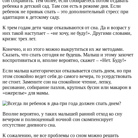
сон сохранить. Тем более, если собираетесь потом отдавать
ребенка в детский сад. Там сон есть в режиме дня. Если
ребенок не привык спать – это дополнительный стресс при
адаптации к детскому саду.
К трем годам дети чаще отказываются от сна. Да и возраст у
них такой наступает – «не хочу, не буду!». Другими словами,
кризис трех лет.
Конечно, и из этого можно выкрутиться их же методами.
Сказать, что спать сегодня не будешь. Малыш и этому захочет
воспротивиться и, вполне вероятно, скажет – «Нет. Буду!»
Если малыш категорически отказывается спать днем, но при
этом спокойно ведет себя до самого вечера, то усердствовать
не стоит. Замените сон на спокойное чтение, лепку,
рисование, собирание пазлов, крупных бусин или макарон в
«ожерелье» для мамы.
Вполне вероятно, у таких малышей ранний отход ко сну
вечером и полноценный ночной сон скомпенсирует
отсутствие дневного сна.
К сожалению, не все проблемы со сном можно решить