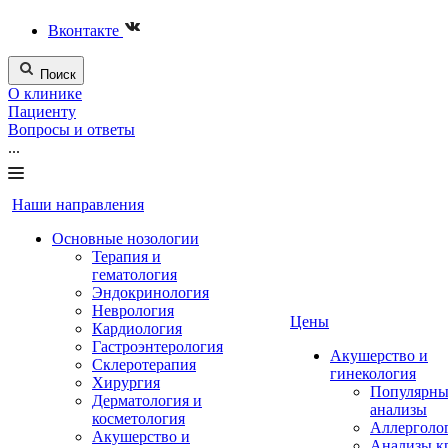
Вконтакте
Поиск
О клинике
Пациенту
Вопросы и ответы
...
Наши направления
Основные нозологии
Терапия и
гематология
Эндокринология
Неврология
Цены
Кардиология
Гастроэнтерология
Акушерство и
Склеротерапия
гинекология
Хирургия
Популярны
Дерматология и
анализы
косметология
Аллерголо
Акушерство и
Анализы к