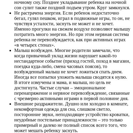
ночному сну. Позднее укладывание ребенка на ночной
сон сулит также поздний подъем утром. Круг замкнулся.
Не растрачена энергия. Если ребенок недостаточно
бегал, гулял пешком, играл в подвижные игры, то он, не
чувствуя усталости, заснуть не может и не хочет.
Именно прогулки на свежем воздухе позволяют малышу
потратить много энергии. Но при этом нервная система
ребенка не перевозбуждается, как при активных играх
«в четырех стенах».
Малыш возбужден. Многие родители замечали, что
когда привычный уклад жизни нарушает какой-то
нестандартное событие (приход гостей, поход в магазин,
поездка куда-либо, смена часовых поясов), то
возбужденный малыш не хочет ложиться спать днем.
Иногда все попытки уложить малыша сводятся к нулю.
В итоге измучены и мама, и малыш, но цель не
достигнута. Частые случаи – эмоциональное
перенапряжение и нервное перевозбуждение, связанные
с чрезмерно активными играми в первой половине дня.
Внешние раздражители. Душно или холодно в комнате,
некомфортная одежда для сна, слишком светло,
посторонние звуки, неподходящее устройство кроватки,
неудобные постельные принадлежности – это только
примерный и далеко не полный список всего того, что
может мешать ребенку заснуть.