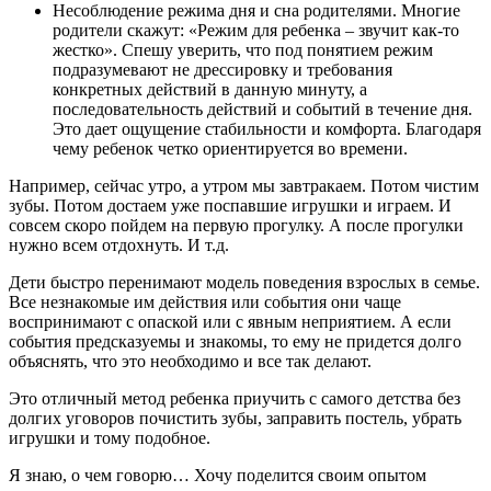
Несоблюдение режима дня и сна родителями. Многие
родители скажут: «Режим для ребенка – звучит как-то
жестко». Спешу уверить, что под понятием режим
подразумевают не дрессировку и требования
конкретных действий в данную минуту, а
последовательность действий и событий в течение дня.
Это дает ощущение стабильности и комфорта. Благодаря
чему ребенок четко ориентируется во времени.
Например, сейчас утро, а утром мы завтракаем. Потом чистим
зубы. Потом достаем уже поспавшие игрушки и играем. И
совсем скоро пойдем на первую прогулку. А после прогулки
нужно всем отдохнуть. И т.д.
Дети быстро перенимают модель поведения взрослых в семье.
Все незнакомые им действия или события они чаще
воспринимают с опаской или с явным неприятием. А если
события предсказуемы и знакомы, то ему не придется долго
объяснять, что это необходимо и все так делают.
Это отличный метод ребенка приучить с самого детства без
долгих уговоров почистить зубы, заправить постель, убрать
игрушки и тому подобное.
Я знаю, о чем говорю… Хочу поделится своим опытом