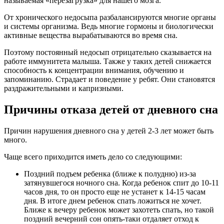
называемая «перезагрузка» для нашего мозга.
От хронического недосыпа разбалансируются многие органы
и системы организма. Ведь многие гормоны и биологически
активные вещества вырабатываются во время сна.
Поэтому постоянный недосып отрицательно сказывается на
работе иммунитета малыша. Также у таких детей снижается
способность к концентрации внимания, обучению и
запоминанию. Страдает и поведение у ребят. Они становятся
раздражительными и капризными.
Причины отказа детей от дневного сна
Причин нарушения дневного сна у детей 2-3 лет может быть
много.
Чаще всего приходится иметь дело со следующими:
Поздний подъем ребенка (ближе к полудню) из-за
затянувшегося ночного сна. Когда ребенок спит до 10-11
часов дня, то он просто еще не устанет к 14-15 часам
дня. В итоге днем ребенок спать ложиться не хочет.
Ближе к вечеру ребенок может захотеть спать, но такой
поздний вечерний сон опять-таки отдаляет отход к