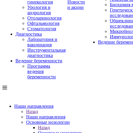
гинекология
Новости
Биохимия 
Урология и
и акции
Генетическ
андрология
исследова
Отоларинология
Общеклини
Офтальмология
исследова
Стоматология
Микробиол
Диагностика
Иммуноло
Лаборатория и
Ведение береме
вакцинация
Инструментальная
диагностика
Ведение беременности
Программа
ведения
беременности
Наши направления
Назад
Наши направления
Основные нозологии
Назад
Основные нозологии