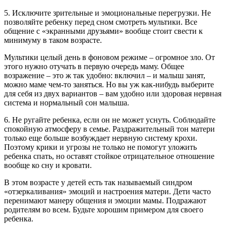
5. Исключите зрительные и эмоциональные перегрузки. Не
позволяйте ребенку перед сном смотреть мультики. Все
общение с «экранными друзьями» вообще стоит свести к
минимуму в таком возрасте.
Мультики целый день в фоновом режиме – огромное зло. От
этого нужно отучать в первую очередь маму. Общее
возражение – это ж так удобно: включил – и малыш занят,
можно маме чем-то заняться. Но вы уж как-нибудь выберите
для себя из двух вариантов – вам удобно или здоровая нервная
система и нормальный сон малыша.
6. Не ругайте ребенка, если он не может уснуть. Соблюдайте
спокойную атмосферу в семье. Раздражительный тон матери
только еще больше возбуждает нервную систему крохи.
Поэтому крики и угрозы не только не помогут уложить
ребенка спать, но оставят стойкое отрицательное отношение
вообще ко сну и кровати.
В этом возрасте у детей есть так называемый синдром
«отзеркаливания» эмоций и настроения матери. Дети часто
перенимают манеру общения и эмоции мамы. Подражают
родителям во всем. Будьте хорошим примером для своего
ребенка.