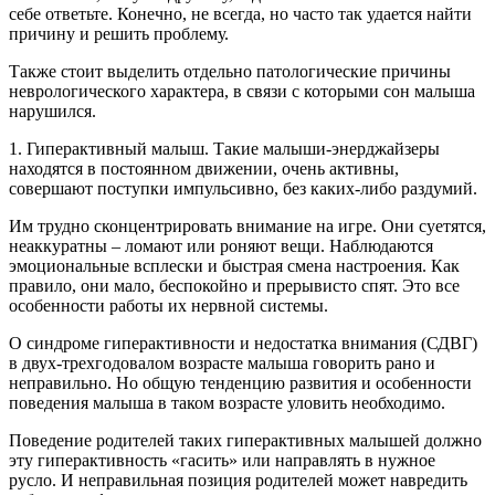
себе ответьте. Конечно, не всегда, но часто так удается найти
причину и решить проблему.
Также стоит выделить отдельно патологические причины
неврологического характера, в связи с которыми сон малыша
нарушился.
1. Гиперактивный малыш. Такие малыши-энерджайзеры
находятся в постоянном движении, очень активны,
совершают поступки импульсивно, без каких-либо раздумий.
Им трудно сконцентрировать внимание на игре. Они суетятся,
неаккуратны – ломают или роняют вещи. Наблюдаются
эмоциональные всплески и быстрая смена настроения. Как
правило, они мало, беспокойно и прерывисто спят. Это все
особенности работы их нервной системы.
О синдроме гиперактивности и недостатка внимания (СДВГ)
в двух-трехгодовалом возрасте малыша говорить рано и
неправильно. Но общую тенденцию развития и особенности
поведения малыша в таком возрасте уловить необходимо.
Поведение родителей таких гиперактивных малышей должно
эту гиперактивность «гасить» или направлять в нужное
русло. И неправильная позиция родителей может навредить