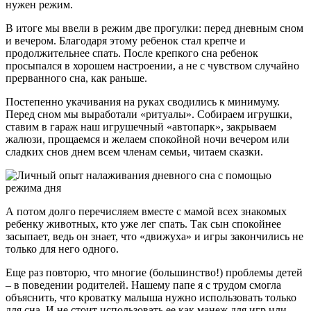
нужен режим.
В итоге мы ввели в режим две прогулки: перед дневным сном
и вечером. Благодаря этому ребенок стал крепче и
продолжительнее спать. После крепкого сна ребенок
просыпался в хорошем настроении, а не с чувством случайно
прерванного сна, как раньше.
Постепенно укачивания на руках сводились к минимуму.
Перед сном мы выработали «ритуалы». Собираем игрушки,
ставим в гараж наш игрушечный «автопарк», закрываем
жалюзи, прощаемся и желаем спокойной ночи вечером или
сладких снов днем всем членам семьи, читаем сказки.
А потом долго перечисляем вместе с мамой всех знакомых
ребенку животных, кто уже лег спать. Так сын спокойнее
засыпает, ведь он знает, что «движуха» и игры закончились не
только для него одного.
Еще раз повторю, что многие (большинство!) проблемы детей
– в поведении родителей. Нашему папе я с трудом смогла
объяснить, что кроватку малыша нужно использовать только
для сна. И не стоит использовать ее как манеж для игр или