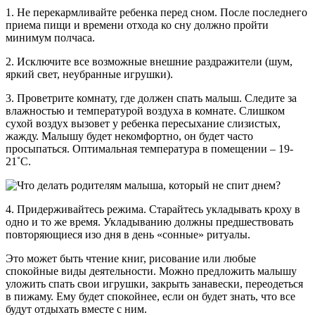
1. Не перекармливайте ребенка перед сном. После последнего
приема пищи и времени отхода ко сну должно пройти
минимум полчаса.
2. Исключите все возможные внешние раздражители (шум,
яркий свет, неубранные игрушки).
3. Проветрите комнату, где должен спать малыш. Следите за
влажностью и температурой воздуха в комнате. Слишком
сухой воздух вызовет у ребенка пересыхание слизистых,
жажду. Малышу будет некомфортно, он будет часто
просыпаться. Оптимальная температура в помещении – 19-
21˚С.
4. Придерживайтесь режима. Старайтесь укладывать кроху в
одно и то же время. Укладыванию должны предшествовать
повторяющиеся изо дня в день «сонные» ритуалы.
Это может быть чтение книг, рисование или любые
спокойные виды деятельности. Можно предложить малышу
уложить спать свои игрушки, закрыть занавески, переодеться
в пижаму. Ему будет спокойнее, если он будет знать, что все
будут отдыхать вместе с ним.